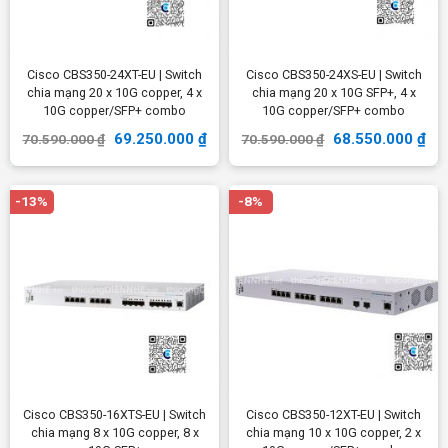
Cisco CBS350-24XT-EU | Switch
Cisco CBS350-24XS-EU | Switch
chia mạng 20 x 10G copper, 4 x
chia mạng 20 x 10G SFP+, 4 x
10G copper/SFP+ combo
10G copper/SFP+ combo
69.250.000
₫
68.550.000
₫
70.590.000
₫
70.590.000
₫
-13%
-8%
Cisco CBS350-16XTS-EU | Switch
Cisco CBS350-12XT-EU | Switch
chia mạng 8 x 10G copper, 8 x
chia mạng 10 x 10G copper, 2 x