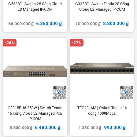
G5328F | Switch 28 Cổng Cloud
G3328F | Switch Tenda 28 Cổng
L3 Managed IP-COM
Cloud L2 Managed IP-COM
6.360.000
₫
8.800.000
₫
66.000.000
₫
10.000.000
₫
-26%
-27%
G3318P-16-250W | Switch Tenda
TEG1016M | Switch Tenda 16
16 cổng Cloud L2 Managed PoE
cổng 1000Mbps
IP-COM
6.480.000
₫
990.000
₫
8.800.000
₫
1.350.000
₫