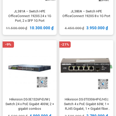
JL381A – Switch HPE
JL380A – Switch HPE
OfficeConnect 1920S 24 x 1G
OfficeConnect 1920S 8 x 1G Port
Port, 2 x SFP 1G Port
10.300.000
₫
3.950.000
₫
11.500.000
₫
4.450.000
₫
-9%
-21%
Hikvision DS-3E1326P-EI/M |
Hikvision DS-3T0306HP-E/HS |
Switch 24 x PoE Gigabit 400W, 2 ×
Switch 4 x PoE Gigabit 60W, 1 ×
gigabit combos
RJ45 Gigabit, 1 × Gigabit fiber
optical port