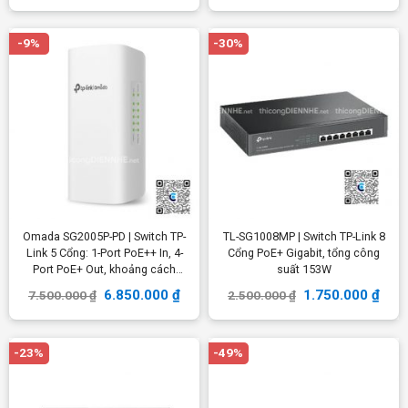
-9%
-30%
Omada SG2005P-PD | Switch TP-
TL-SG1008MP | Switch TP-Link 8
Link 5 Cổng: 1-Port PoE++ In, 4-
Cổng PoE+ Gigabit, tổng công
Port PoE+ Out, khoảng cách
suất 153W
200m
6.850.000
₫
1.750.000
₫
7.500.000
₫
2.500.000
₫
-23%
-49%