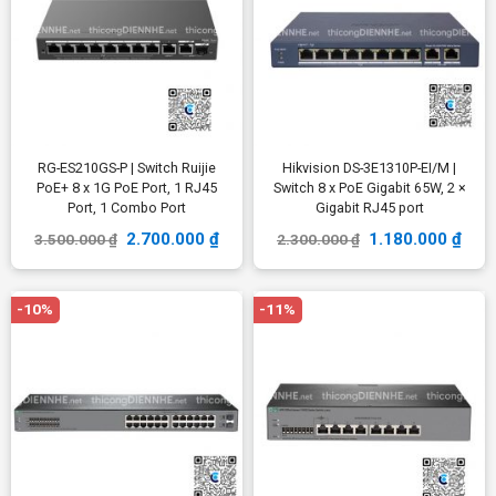
RG-ES210GS-P | Switch Ruijie
Hikvision DS-3E1310P-EI/M |
PoE+ 8 x 1G PoE Port, 1 RJ45
Switch 8 x PoE Gigabit 65W, 2 ×
Port, 1 Combo Port
Gigabit RJ45 port
2.700.000
₫
1.180.000
₫
3.500.000
₫
2.300.000
₫
-10%
-11%