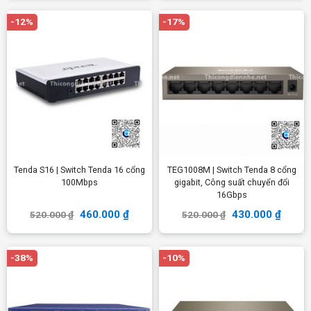
-12%
-17%
Tenda S16 | Switch Tenda 16 cổng
TEG1008M | Switch Tenda 8 cổng
100Mbps
gigabit, Công suất chuyển đổi
16Gbps
460.000
₫
430.000
₫
520.000
₫
520.000
₫
-38%
-10%