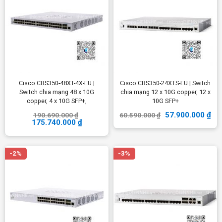
Cisco CBS350-48XT-4X-EU |
Cisco CBS350-24XTS-EU | Switch
Switch chia mạng 48 x 10G
chia mạng 12 x 10G copper, 12 x
copper, 4 x 10G SFP+,
10G SFP+
57.900.000
₫
190.690.000
₫
60.590.000
₫
175.740.000
₫
-2%
-3%