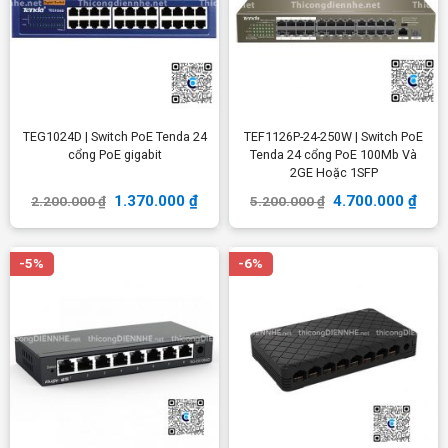
TEG1024D | Switch PoE Tenda 24
TEF1126P-24-250W | Switch PoE
cổng PoE gigabit
Tenda 24 cổng PoE 100Mb Và
2GE Hoặc 1SFP
1.370.000
₫
4.700.000
₫
2.200.000
₫
5.200.000
₫
-5%
-6%