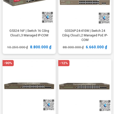
G5324-16F | Switch 16 Cổng
G3326P-24-410W | Switch 24
Cloud L3 Managed IP-COM
Cổng Cloud L2 Managed PoE IP-
COM
8.800.000
₫
6.660.000
₫
10.250.000
₫
88.000.000
₫
-90%
-12%