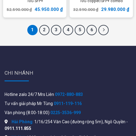
10G SFP+
10G copper/SFP+ combo
45.950.000
₫
29.980.000
₫
52.590.000
₫
32.590.000
₫
1
2
3
4
5
6
CHI NHÁNH
Hotline zalo 24/7 Mrs Liên
0972-880-883
Tư vấn giải pháp Mr Tùng
0911-119-116
Văn phòng (8:00-18:00)
0225-3536-999
Hải Phòng
:
1/16/254 Văn Cao (đường rộng 5m), Ngô Quyền -
0911.111.855