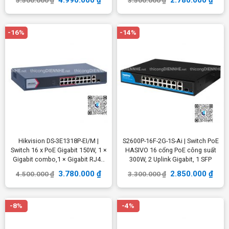
4.990.000
₫
2.780.000
₫
5.500.000
₫
3.500.000
₫
-16%
-14%
Hikvision DS-3E1318P-EI/M |
S2600P-16F-2G-1S-Ai | Switch PoE
Switch 16 x PoE Gigabit 150W, 1 ×
HASIVO 16 cổng PoE công suất
Gigabit combo,1 × Gigabit RJ45
300W, 2 Uplink Gigabit, 1 SFP
port
3.780.000
₫
2.850.000
₫
4.500.000
₫
3.300.000
₫
-8%
-4%