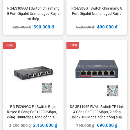
RG-ES108GD | Switch chia mạng
RG-ES08G | Switch chia mạng 8
8 Port Gigabit Unmanaged Ruijie
Port Gigabit Unmanaged Ruijie
vỏ thép
590.000
₫
490.000
₫
620.000
₫
520.000
₫
-6%
-13%
RG-ES209GC-P | Switch Rujie
DS-3E1106P-EI/M | Switch TP-Link
Reyee 8 Cổng PoE+1000Mbps, 1
4 Cổng PoE 100Mbps, 2 cổng
cổng 1000Mbps, tổng công suất
Uplink 100Mbps, tổng công suất
120W
50W
2.150.000
₫
690.000
₫
2.290.000
₫
790.000
₫