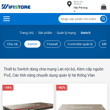
Xem chi
Skip
nhánh
Hải Phòng
to
content
Tìm
kiếm:
Trang chủ
/
Sản phẩm
/
Quản lý mạng
/
Switch
Chịu tải
Switch
Firewall
Controller quản lý
Mikro
Thiết bị Switch dùng chia mạng Lan nội bộ, Kèm cấp nguồn
PoE, Các tính năng chuyển dụng quản lý hệ thống Vlan
-14%
-92%