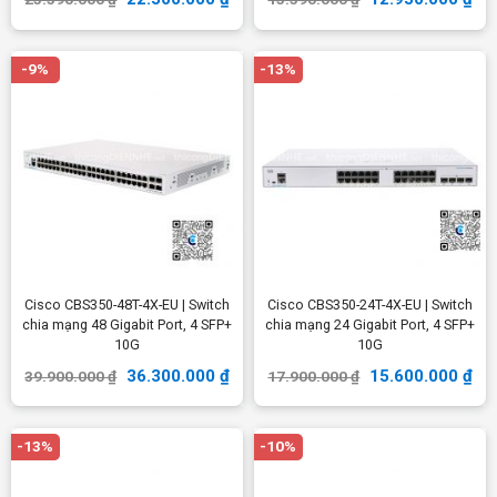
-9%
-13%
Cisco CBS350-48T-4X-EU | Switch
Cisco CBS350-24T-4X-EU | Switch
chia mạng 48 Gigabit Port, 4 SFP+
chia mạng 24 Gigabit Port, 4 SFP+
10G
10G
36.300.000
₫
15.600.000
₫
39.900.000
₫
17.900.000
₫
-13%
-10%