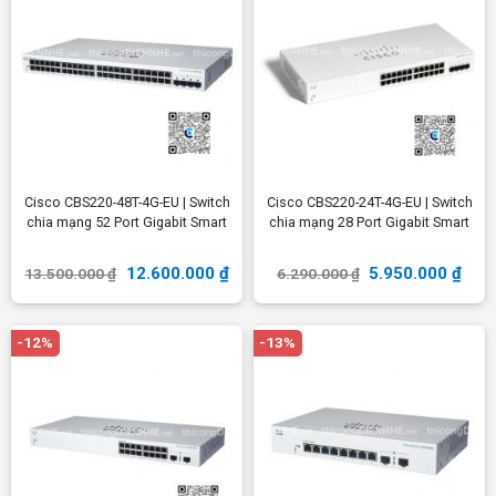
Cisco CBS220-48T-4G-EU | Switch
Cisco CBS220-24T-4G-EU | Switch
chia mạng 52 Port Gigabit Smart
chia mạng 28 Port Gigabit Smart
12.600.000
₫
5.950.000
₫
13.500.000
₫
6.290.000
₫
-12%
-13%