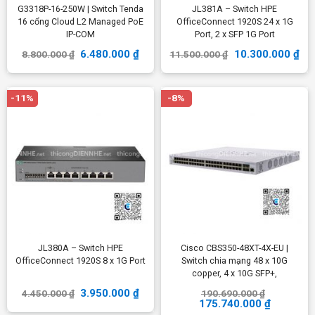
G3318P-16-250W | Switch Tenda
JL381A – Switch HPE
16 cổng Cloud L2 Managed PoE
OfficeConnect 1920S 24 x 1G
IP-COM
Port, 2 x SFP 1G Port
6.480.000
₫
10.300.000
₫
8.800.000
₫
11.500.000
₫
-11%
-8%
JL380A – Switch HPE
Cisco CBS350-48XT-4X-EU |
OfficeConnect 1920S 8 x 1G Port
Switch chia mạng 48 x 10G
copper, 4 x 10G SFP+,
3.950.000
₫
4.450.000
₫
190.690.000
₫
175.740.000
₫