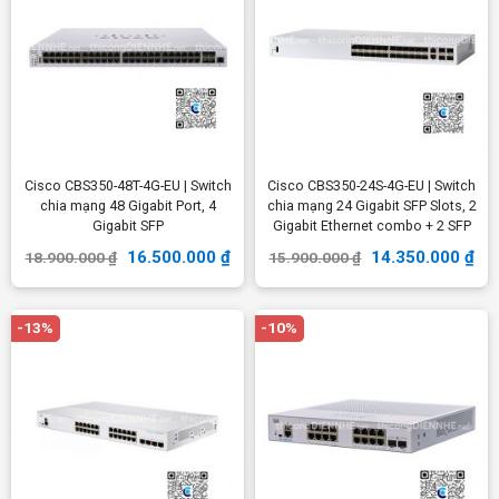
Cisco CBS350-48T-4G-EU | Switch
Cisco CBS350-24S-4G-EU | Switch
chia mạng 48 Gigabit Port, 4
chia mạng 24 Gigabit SFP Slots, 2
Gigabit SFP
Gigabit Ethernet combo + 2 SFP
16.500.000
₫
14.350.000
₫
18.900.000
₫
15.900.000
₫
-13%
-10%