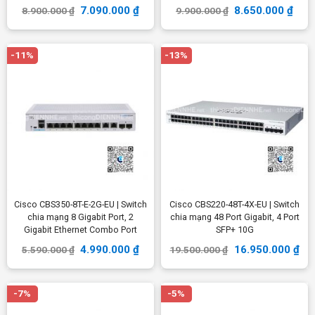
7.090.000
₫
8.650.000
₫
8.900.000
₫
9.900.000
₫
-11%
-13%
Cisco CBS350-8T-E-2G-EU | Switch
Cisco CBS220-48T-4X-EU | Switch
chia mạng 8 Gigabit Port, 2
chia mạng 48 Port Gigabit, 4 Port
Gigabit Ethernet Combo Port
SFP+ 10G
4.990.000
₫
16.950.000
₫
5.590.000
₫
19.500.000
₫
-7%
-5%