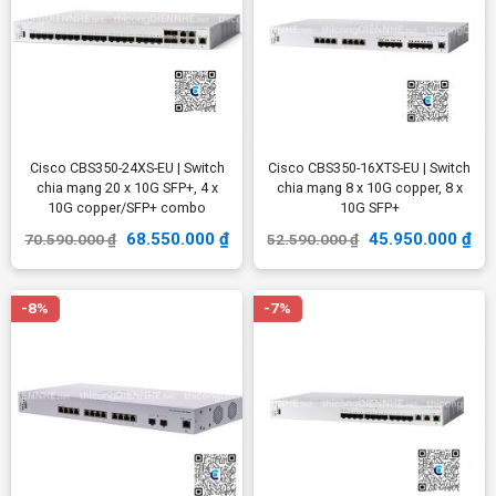
Cisco CBS350-24XS-EU | Switch
Cisco CBS350-16XTS-EU | Switch
chia mạng 20 x 10G SFP+, 4 x
chia mạng 8 x 10G copper, 8 x
10G copper/SFP+ combo
10G SFP+
68.550.000
₫
45.950.000
₫
70.590.000
₫
52.590.000
₫
-8%
-7%