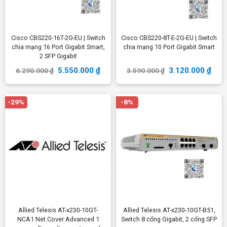
Cisco CBS220-16T-2G-EU | Switch
Cisco CBS220-8T-E-2G-EU | Switch
chia mạng 16 Port Gigabit Smart,
chia mạng 10 Port Gigabit Smart
2 SFP Gigabit
5.550.000
₫
3.120.000
₫
6.290.000
₫
3.590.000
₫
-29%
-8%
Allied Telesis AT-x230-10GT-
Allied Telesis AT-x230-10GT-B51,
NCA1 Net.Cover Advanced 1
Switch 8 cổng Gigabit, 2 cổng SFP