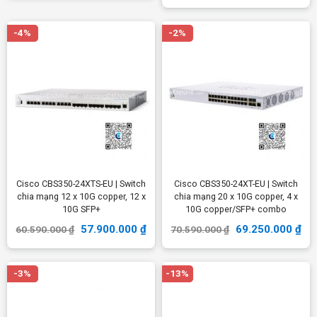
-4%
-2%
Cisco CBS350-24XTS-EU | Switch
Cisco CBS350-24XT-EU | Switch
chia mạng 12 x 10G copper, 12 x
chia mạng 20 x 10G copper, 4 x
10G SFP+
10G copper/SFP+ combo
57.900.000
₫
69.250.000
₫
60.590.000
₫
70.590.000
₫
-3%
-13%