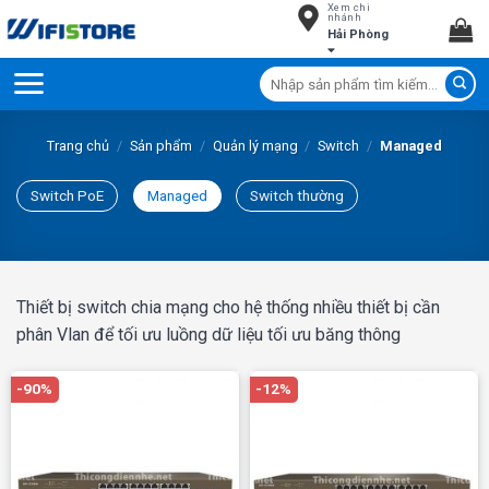
Xem chi
Skip
nhánh
Hải Phòng
to
content
Tìm
kiếm:
Trang chủ
/
Sản phẩm
/
Quản lý mạng
/
Switch
/
Managed
Switch PoE
Managed
Switch thường
Thiết bị switch chia mạng cho hệ thống nhiều thiết bị cần
phân Vlan để tối ưu luồng dữ liệu tối ưu băng thông
-90%
-12%