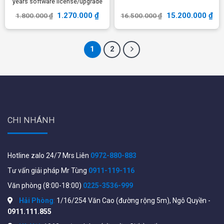
years software license/upgrade
1.270.000
₫
15.200.000
₫
1.800.000
₫
16.500.000
₫
1
2
CHI NHÁNH
Hotline zalo 24/7 Mrs Liên
0972-880-883
Tư vấn giải pháp Mr Tùng
0911-119-116
Văn phòng (8:00-18:00)
0225-3536-999
Hải Phòng
:
1/16/254 Văn Cao (đường rộng 5m), Ngô Quyền -
0911.111.855