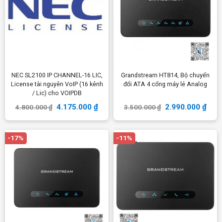
NEC SL2100 IP CHANNEL-16 LIC,
Grandstream HT814, Bộ chuyển
License tài nguyên VoIP (16 kênh
đổi ATA 4 cổng máy lẻ Analog
/ Lic) cho VOIPDB
4.175.000
₫
2.990.000
₫
4.800.000
₫
3.500.000
₫
-17%
-11%