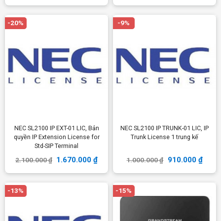
-20%
-9%
NEC SL2100 IP EXT-01 LIC, Bản
NEC SL2100 IP TRUNK-01 LIC, IP
quyền IP Extension License for
Trunk License 1 trung kế
Std-SIP Terminal
1.670.000
₫
910.000
₫
2.100.000
₫
1.000.000
₫
-13%
-15%