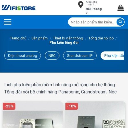
Xem chi
Skip
nhánh
Hải Phòng
to
content
Tìm
kiếm:
Trang chủ
/
Sản phẩm
/
Thiết bị viễn thông
/
Tổng đài nội bộ
/
Phụ kiện tổng đài
Điện thoại analog
NEC
Grandstream IP
Phụ kiện tổng
Linh phụ kiện phần mềm tính năng mở rộng cho hệ thống
Tổng đài nội bộ chính hãng Panasonic, Grandstream, Nec
-23%
-10%