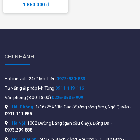
1.850.000
₫
CHI NHÁNH
Hotline zalo 24/7 Mrs Liên
0972-880-883
Tư vấn giải pháp Mr Tùng
0911-119-116
Văn phòng (8:00-18:00)
0225-3536-999
Hải Phòng
:
1/16/254 Văn Cao (đường rộng 5m), Ngô Quyền -
0911.111.855
Hà Nội
:
1062 Đường Láng (gần cầu Giấy), Đống Đa -
0973.299.888
Hồ Chí Minh
:
74/1/12 Bạch Đằng, Phường 2, Q. Tân Bình -