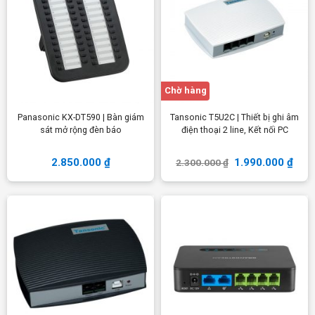
Chờ hàng
Panasonic KX-DT590 | Bàn giám
Tansonic T5U2C | Thiết bị ghi âm
sát mở rộng đèn báo
điện thoại 2 line, Kết nối PC
2.850.000
₫
1.990.000
₫
2.300.000
₫