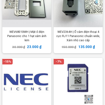
WEV68010MH | Mặt ổ điện
WEV2364H | Ổ cắm điện thoại 4
Panasonic cho 1 hạt xám ánh
cực RJ11 Panasonic chuẩn wide,
kim
Xám nhũ cao cấp
23.000
₫
135.000
₫
30.000
₫
150.000
₫
-15%
-7%