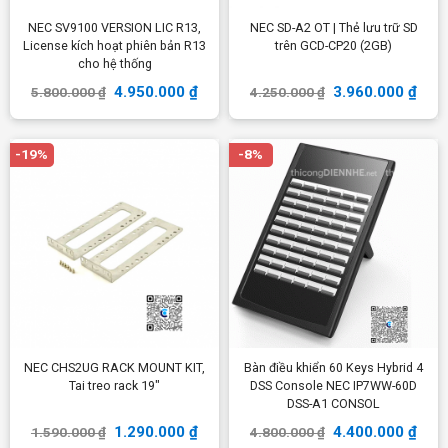
NEC SV9100 VERSION LIC R13,
NEC SD-A2 OT | Thẻ lưu trữ SD
License kích hoạt phiên bản R13
trên GCD-CP20 (2GB)
cho hệ thống
4.950.000
₫
3.960.000
₫
5.800.000
₫
4.250.000
₫
-19%
-8%
NEC CHS2UG RACK MOUNT KIT,
Bàn điều khiển 60 Keys Hybrid 4
Tai treo rack 19″
DSS Console NEC IP7WW-60D
DSS-A1 CONSOL
1.290.000
₫
4.400.000
₫
1.590.000
₫
4.800.000
₫