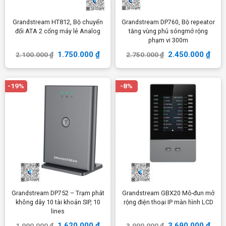
Grandstream HT812, Bộ chuyển
Grandstream DP760, Bộ repeator
đổi ATA 2 cổng máy lẻ Analog
tăng vùng phủ sóngmở rộng
phạm vi 300m
1.750.000
₫
2.450.000
₫
2.100.000
₫
2.750.000
₫
-19%
-8%
Grandstream DP752 – Trạm phát
Grandstream GBX20 Mô-đun mở
không dây 10 tài khoản SIP, 10
rộng điện thoại IP màn hình LCD
lines
1.620.000
₫
3.690.000
₫
1.990.000
₫
3.990.000
₫