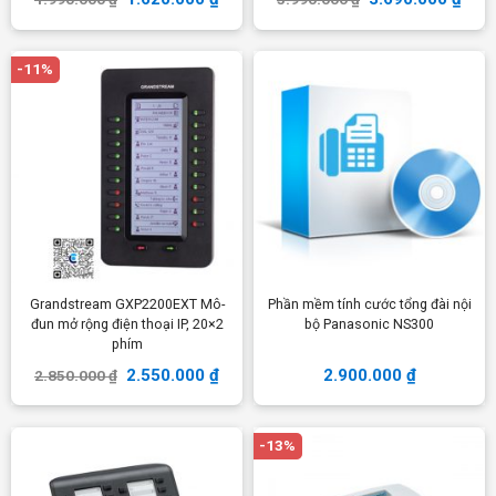
-11%
Grandstream GXP2200EXT Mô-
Phần mềm tính cước tổng đài nội
đun mở rộng điện thoại IP, 20×2
bộ Panasonic NS300
phím
2.550.000
₫
2.900.000
₫
2.850.000
₫
-13%