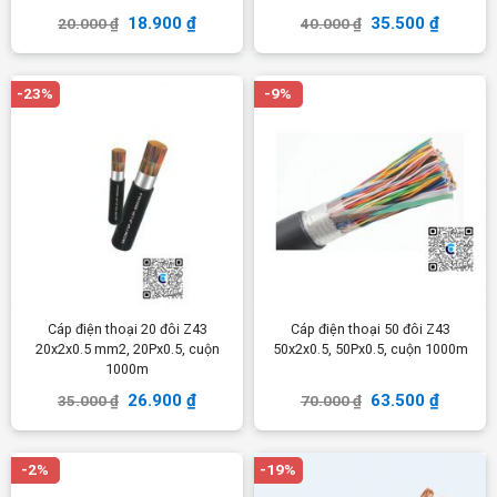
18.900
₫
35.500
₫
20.000
₫
40.000
₫
-23%
-9%
Cáp điện thoại 20 đôi Z43
Cáp điện thoại 50 đôi Z43
20x2x0.5 mm2, 20Px0.5, cuộn
50x2x0.5, 50Px0.5, cuộn 1000m
1000m
26.900
₫
63.500
₫
35.000
₫
70.000
₫
-2%
-19%