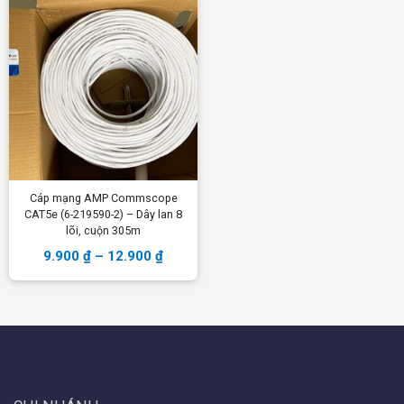
Cáp mạng AMP Commscope
CAT5e (6-219590-2) – Dây lan 8
lõi, cuộn 305m
9.900
₫
–
12.900
₫