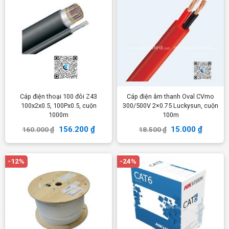
Cáp điện thoại 100 đôi Z43
Cáp điện âm thanh Oval CVmo
100x2x0.5, 100Px0.5, cuộn
300/500V 2×0.75 Luckysun, cuộn
1000m
100m
156.200
₫
15.000
₫
160.000
₫
18.500
₫
-12%
-24%