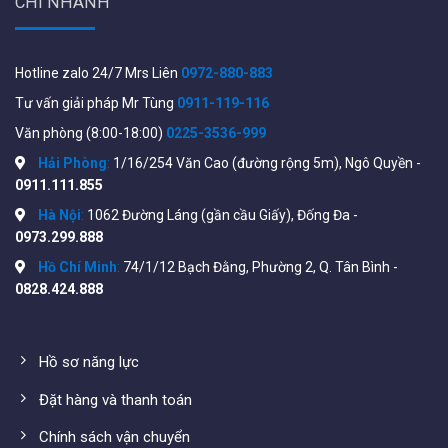
CHI NHÁNH
Hotline zalo 24/7 Mrs Liên
0972-880-883
Tư vấn giải pháp Mr Tùng
0911-119-116
Văn phòng (8:00-18:00)
0225-3536-999
Hải Phòng
:
1/16/254 Văn Cao (đường rộng 5m), Ngô Quyền -
0911.111.855
Hà Nội
:
1062 Đường Láng (gần cầu Giấy), Đống Đa -
0973.299.888
Hồ Chí Minh
:
74/1/12 Bạch Đằng, Phường 2, Q. Tân Bình -
0828.424.888
Hồ sơ năng lực
Đặt hàng và thanh toán
Chính sách vận chuyển