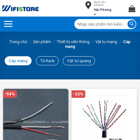
Xem chi
Skip
nhánh
Hải Phòng
to
content
Tìm
kiếm:
Trang chủ
/
Sản phẩm
/
Thiết bị viễn thông
/
Vật tư mạng
/
Cáp
mạng
Cáp mạng
Tủ Rack
Vật tư quang
-54%
-22%