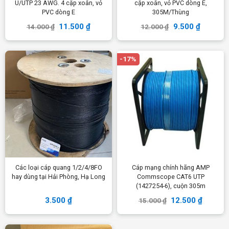
U/UTP 23 AWG. 4 cặp xoắn, vỏ
cặp xoắn, vỏ PVC dòng E,
PVC dòng E
305M/Thùng
11.500
₫
9.500
₫
14.000
₫
12.000
₫
-17%
Các loại cáp quang 1/2/4/8FO
Cáp mạng chính hãng AMP
hay dùng tại Hải Phòng, Hạ Long
Commscope CAT6 UTP
(1427254-6), cuộn 305m
3.500
₫
12.500
₫
15.000
₫