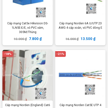
Cáp mạng Cat5e Hikvision DS-
Cáp mạng Norden 6A U/UTP 23
1LN5E-E/E, vỏ PVC xám,
AWG 4 cặp xoắn, vỏ PVC dòng E
305M/Thùng
7.800
₫
13.500
₫
10.000
₫
16.000
₫
-18%
-21%
Cáp mạng Norden (England) Cat6
Cáp mạng Norden Cat5E UTP 4