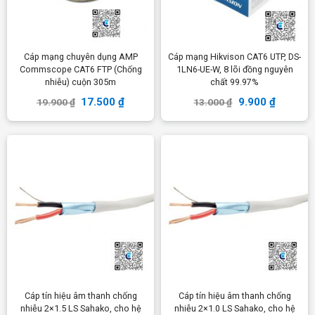
Cáp mạng chuyên dụng AMP
Cáp mạng Hikvison CAT6 UTP, DS-
Commscope CAT6 FTP (Chống
1LN6-UE-W, 8 lõi đồng nguyên
nhiễu) cuộn 305m
chất 99.97%
17.500
₫
9.900
₫
19.900
₫
13.000
₫
Cáp tín hiệu âm thanh chống
Cáp tín hiệu âm thanh chống
nhiễu 2×1.5 LS Sahako, cho hệ
nhiễu 2×1.0 LS Sahako, cho hệ