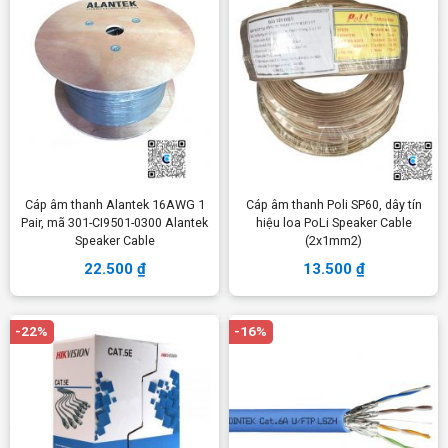
Cáp âm thanh Alantek 16AWG 1
Cáp âm thanh Poli SP60, dây tín
Pair, mã 301-CI9501-0300 Alantek
hiệu loa PoLi Speaker Cable
Speaker Cable
(2x1mm2)
22.500
₫
13.500
₫
-22%
-16%