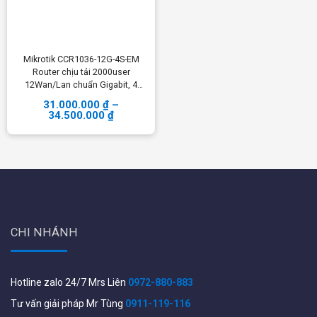
Mikrotik CCR1036-12G-4S-EM
Router chịu tải 2000user
12Wan/Lan chuẩn Gigabit, 4
quang SFP
31.000.000
₫
–
34.500.000
₫
CHI NHÁNH
Hotline zalo 24/7 Mrs Liên
0972-880-883
Tư vấn giải pháp Mr Tùng
0911-119-116