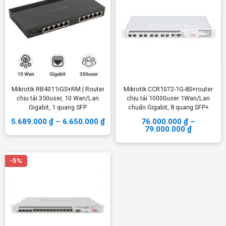
Mikrotik RB4011iGS+RM | Router
Mikrotik CCR1072-1G-8S+router
chịu tải 350user, 10 Wan/Lan
chịu tải 10000user 1Wan/Lan
Gigabit, 1 quang SFP
chuẩn Gigabit, 8 quang SFP+
5.689.000
₫
–
6.650.000
₫
76.000.000
₫
–
79.000.000
₫
-5%