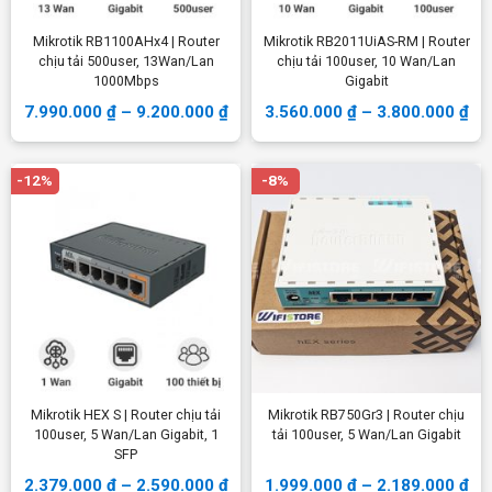
Mikrotik RB1100AHx4 | Router
Mikrotik RB2011UiAS-RM | Router
chịu tải 500user, 13Wan/Lan
chịu tải 100user, 10 Wan/Lan
1000Mbps
Gigabit
7.990.000
₫
–
9.200.000
₫
3.560.000
₫
–
3.800.000
₫
-12%
-8%
Mikrotik HEX S | Router chịu tải
Mikrotik RB750Gr3 | Router chịu
100user, 5 Wan/Lan Gigabit, 1
tải 100user, 5 Wan/Lan Gigabit
SFP
2.379.000
₫
–
2.590.000
₫
1.999.000
₫
–
2.189.000
₫