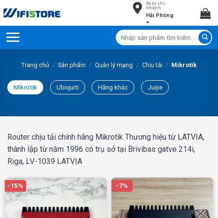
Xem chi
Skip
nhánh
Hải Phòng
to
content
Tìm
kiếm:
Trang chủ
/
Sản phẩm
/
Quản lý mạng
/
Chịu tải
/
Mikrotik
Mikrotik
Ubiquiti
Hãng khác
Juijie
Router chịu tải chính hãng Mikrotik Thương hiệu từ LATVIA,
thành lập từ năm 1996 có trụ sở tại Brivibas gatve 214i,
Riga, LV-1039 LATVIA
-15%
-7%