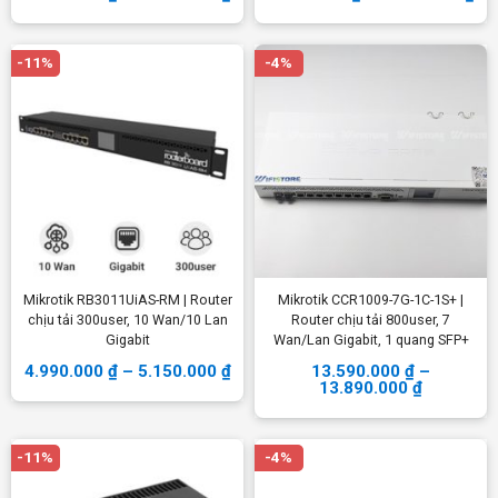
-11%
-4%
Mikrotik RB3011UiAS-RM | Router
Mikrotik CCR1009-7G-1C-1S+ |
chịu tải 300user, 10 Wan/10 Lan
Router chịu tải 800user, 7
Gigabit
Wan/Lan Gigabit, 1 quang SFP+
4.990.000
₫
–
5.150.000
₫
13.590.000
₫
–
13.890.000
₫
-11%
-4%