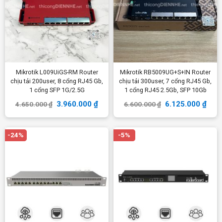
Mikrotik L009UiGS-RM Router
Mikrotik RB5009UG+S+IN Router
chịu tải 200user, 8 cổng RJ45 Gb,
chịu tải 300user, 7 cổng RJ45 Gb,
1 cổng SFP 1G/2.5G
1 cổng RJ45 2.5Gb, SFP 10Gb
3.960.000
₫
6.125.000
₫
4.650.000
₫
6.600.000
₫
-24%
-5%