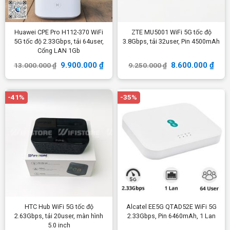
Huawei CPE Pro H112-370 WiFi
ZTE MU5001 WiFi 5G tốc độ
5G tốc độ 2.33Gbps, tải 64user,
3.8Gbps, tải 32user, Pin 4500mAh
Cổng LAN 1Gb
9.900.000
₫
8.600.000
₫
13.000.000
₫
9.250.000
₫
-41%
-35%
HTC Hub WiFi 5G tốc độ
Alcatel EE5G QTAD52E WiFi 5G
2.63Gbps, tải 20user, màn hình
2.33Gbps, Pin 6460mAh, 1 Lan
5.0 inch