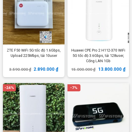
ZTE F50 WiFi 5G tốc độ 1.6Gbps,
Huawei CPE Pro 2 H112-370 WiFi
Upload 225Mbps, tải 10user
5G tốc độ 3.6Gbps, tải 128user,
Cổng LAN 1Gb
2.890.000
₫
13.800.000
₫
3.590.000
₫
15.000.000
₫
-24%
-7%