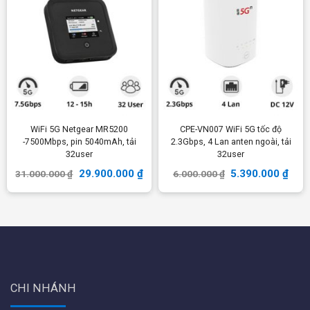
WiFi 5G Netgear MR5200
CPE-VN007 WiFi 5G tốc độ
-7500Mbps, pin 5040mAh, tải
2.3Gbps, 4 Lan anten ngoài, tải
32user
32user
29.900.000
₫
5.390.000
₫
31.000.000
₫
6.000.000
₫
CHI NHÁNH