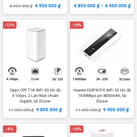
4.950.000
₫
4.850.000
₫
–
4.950.000
₫
8.450.000
₫
-11%
-10%
Oppo CPE T1A WiFi 5G tốc độ
Huawei E6878-370 WiFi 5G tốc độ
4.1Gbps, 2 Lan/Wan chuẩn
1650Mbps pin 8000mAh, tải
Gigabit, tải 32user
32user
9.800.000
₫
9.900.000
₫
11.000.000
₫
11.000.000
₫
-4%
-10%