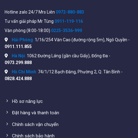
Hotline zalo 24/7 Mrs Liên
0972-880-883
Tư vấn giải pháp Mr Tùng
0911-119-116
Văn phòng (8:00-18:00)
0225-3536-999
Hải Phòng
:
1/16/254 Văn Cao (đường rộng 5m), Ngô Quyền -
0911.111.855
Hà Nội
:
1062 Đường Láng (gần cầu Giấy), Đống Đa -
0973.299.888
Hồ Chí Minh
:
74/1/12 Bạch Đằng, Phường 2, Q. Tân Bình -
0828.424.888
Hồ sơ năng lực
Đặt hàng và thanh toán
Chính sách vận chuyển
Chính sách bảo hành