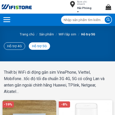
Xem chi
Skip
nhánh
Hải Phòng
to
content
Tìm
kiếm:
Trang chủ
/
Sản phẩm
/
WiFi lắp sim
/
Hỗ trợ 5G
Hỗ trợ 4G
Hỗ trợ 5G
Thiết bị WiFi di động gắn sim VinaPhone, Viettel,
Mobifone…tốc độ tối đa chuẩn 3G 4G, 5G có cổng Lan và
anten gắn ngoài chính hãng Huawei, TPlink, Netgear,
Alcatel…
-19%
-8%