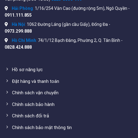
Điện dung (1kHz): 52 ± 4 nF/km
Hải Phòng
:
1/16/254 Văn Cao (đường rộng 5m), Ngô Quyền -
0911.111.855
Điện dung không cân bằng (1kHz):
Hà Nội
:
1062 Đường Láng (gần cầu Giấy), Đống Đa -
Suy hao tryền dẫn 1.44 ± 3% dB/km
0973.299.888
Cường độ lực kéo đứt của lớp cách điện ≥
Hồ Chí Minh
:
74/1/12 Bạch Đằng, Phường 2, Q. Tân Bình -
1,2kgf/mm2
0828.424.888
Độ giãn dài tương đối cách điện ≥ 400 %
Cường độ lực kéo đứt kéo đứt vỏ cáp ≥ 1,2kgf/mm2
Hồ sơ năng lực
Độ giãn dài tương đối vỏ bọc ≥ 500%
Đặt hàng và thanh toán
Tiêu chuẩn: IEC 708-(1÷4); ICEA S – 84 – 608 1998;
Chính sách vận chuyển
REA-PE 38 (Mỹ).v.v…
Chính sách bảo hành
Tiêu chuẩn Việt Nam: TCN 68-132: 1998 (Tiêu chuẩn
ngành do Bộ Thông tin và Truyền thông ban hành).
Chính sách đổi trả
Thông số kĩ thuật chi tiết của sản phẩm Z43 50x2x0.5
Chính sách bảo mật thông tin
xem tại:
https://z43-cable.vn/cap-dieu-khien-z43/