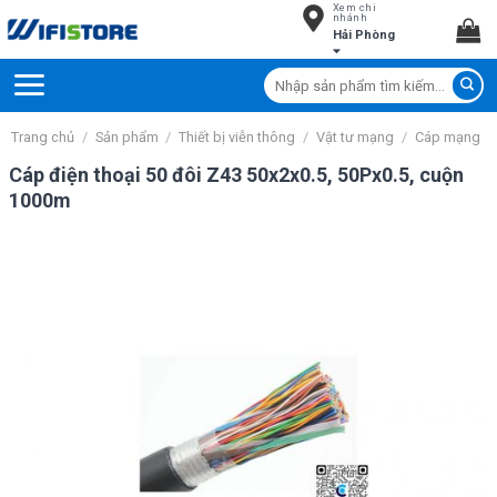
Xem chi
Skip
nhánh
Hải Phòng
to
content
Tìm
kiếm:
Trang chủ
/
Sản phẩm
/
Thiết bị viễn thông
/
Vật tư mạng
/
Cáp mạng
Cáp điện thoại 50 đôi Z43 50x2x0.5, 50Px0.5, cuộn
1000m