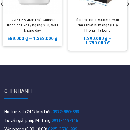
Ezviz C6N 4MP (2K) Camera
Tủ Rack 10U D500/600/800 |
trong nhà xoay ngang 350, WiFi
Chứa thiết bị mạng tại Hải
không dây
Phòng, Hạ Long
Thông số kĩ thuật của Z43 50x2x0.5
689.000
₫
–
1.358.000
₫
1.390.000
₫
–
1.790.000
₫
Loại cáp: cáp điện thoại 50 đôi
Số dây: 100 lõi dây
Số đôi: 50 đôi dây
Kích thước dây dẫn: 0.5mm
Kí hiệu: 50x2x0.5
CHI NHÁNH
Điện trở dây dẫn ở 20oC: 88.7 Ω/km / đạt cực đại 93.4
Ω/km
Hotline zalo 24/7 Mrs Liên
0972-880-883
Điện trở không cần bằng ở 20oC : 1.5 %/ cực đại 5%
Tư vấn giải pháp Mr Tùng
0911-119-116
Hàm lượng đồng: 99.97%
Văn phòng (8:00-18:00)
0225-3536-999