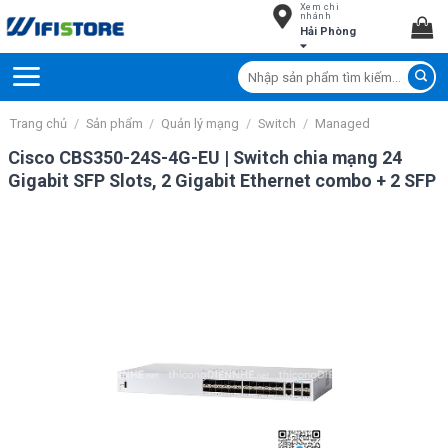
Xem chi
Skip
nhánh
Hải Phòng
to
content
Tìm
kiếm:
Trang chủ
/
Sản phẩm
/
Quản lý mạng
/
Switch
/
Managed
Cisco CBS350-24S-4G-EU | Switch chia mạng 24
Gigabit SFP Slots, 2 Gigabit Ethernet combo + 2 SFP