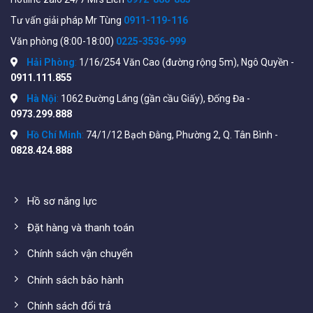
based authentication • STP Bridge Protocol Data Unit
Tư vấn giải pháp Mr Tùng
0911-119-116
(BPDU) Guard • STP Root Guard • STP loopback
Văn phòng (8:00-18:00)
0225-3536-999
guard…
Hải Phòng
:
1/16/254 Văn Cao (đường rộng 5m), Ngô Quyền -
Tính năng QoS (Quality of Service):
• Priority levels
0911.111.855
• Scheduling • Class of service • Rate limiting •
Hà Nội
:
1062 Đường Láng (gần cầu Giấy), Đống Đa -
Congestion avoidance • iSCSI traffic optimization
0973.299.888
Tính năng quản lý
: • Cisco Business Dashboard •
Hồ Chí Minh
:
74/1/12 Bạch Đằng, Phường 2, Q. Tân Bình -
Cisco Business mobile app • Cisco Network Plug and
0828.424.888
Play (PnP) agent • Web user interface • SNMP •
Standard Management Information Bases (MIBs) •
Private MIBs • Remote Monitoring (RMON)…
Hồ sơ năng lực
Thông số đầy đủ file
datasheet
từ hãng sản xuất
Đặt hàng và thanh toán
xem tại
Chính sách vận chuyển
đây:
https://www.cisco.com/c/en/us/products/collateral
350-series-managed-switches/datasheet-c78-
Chính sách bảo hành
744156.html#Productspecifications
Chính sách đổi trả