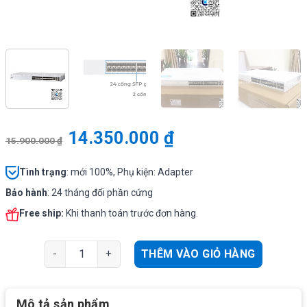
14.350.000
₫
15.900.000
₫
Tình
trạng
: mới 100%, Phụ kiện: Adapter
Bảo hành
: 24 tháng đổi phần cứng
Free ship:
Khi thanh toán trước đơn hàng.
Cisco CBS350-24S-4G-EU | Switch chia mạng 24 Gigabit 
THÊM VÀO GIỎ HÀNG
Mô tả sản phẩm