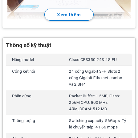
Xem thêm
Thông số kỹ thuật
Hãng model
Cisco CBS350-24S-4G-EU
Cổng kết nối
24 cổng Gigabit SFP Slots 2
cổng Gigabit Ethernet combo
và 2 SFP
Phần cứng
Packet Buffer: 1.5MB, Flash:
256M CPU: 800 MHz
ARM, DRAM: 512 MB
Thông lượng
Switching capacity: 56Gbps. Tỷ
lệ chuyển tiếp: 41.66 mpps