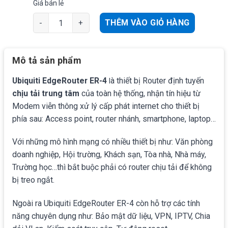
Giá bán lẻ
Ubiquiti EdgeRouter ER-4 | Router chịu tải 300user, 3 
THÊM VÀO GIỎ HÀNG
Mô tả sản phẩm
Ubiquiti EdgeRouter ER-4
à thiết bị Router định tuyến
l
chịu tải trung tâm
của toàn hệ thống, nhận tín hiệu từ
Modem viễn thông xử lý cấp phát internet cho thiết bị
phía sau: Access point, router nhánh, smartphone, laptop…
Với những mô hình mạng có nhiều thiết bị như: Văn phòng
doanh nghiệp, Hội trường, Khách sạn, Tòa nhà, Nhà máy,
Trường học…thì bắt buộc phải có router chịu tải để không
bị treo ngắt.
Ngoài ra Ubiquiti EdgeRouter ER-4 còn hỗ trợ các tính
năng chuyên dụng như: Bảo mật dữ liệu, VPN, IPTV, Chia