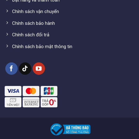
-31%
-23%
Chính sách vận chuyển
Chính sách bảo hành
Chính sách đổi trả
Chính sách bảo mật thông tin
Aruba IAP225 | WiFi ốp trần
Grandstream GWN7660 (WiFi
1800 Mbps, Tải 250user, PoE
6) chuẩn AX 1774Mbps, tải
256user
1.590.000
₫
3.140.000
₫
–
2.300.000
₫
3.490.000
₫
-5%
-13%