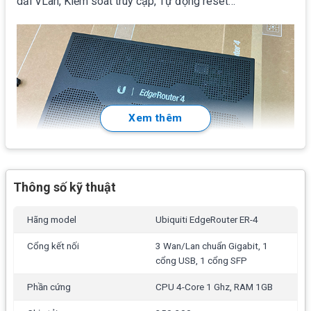
dải VLan, Kiểm soát truy cập, Tự động reset…
Xem thêm
Thông số kỹ thuật
Tính năng chính
Ubiquiti EdgeRouter ER-4
Hãng model
Ubiquiti EdgeRouter ER-4
Thiết kế tối đa
3Wan/Lan chuẩn gigabit
cho phép
cộng băng thông tối đa 3 đường truyền internet tốc độ
Cổng kết nối
3 Wan/Lan chuẩn Gigabit, 1
cổng USB, 1 cổng SFP
1000Mbps từ các nhà mạng như VNPT, Viettel, FPT,
CMC tạo thành một luồng tổng cấp vào toàn bộ hệ
Phần cứng
CPU 4-Core 1 Ghz, RAM 1GB
thống.