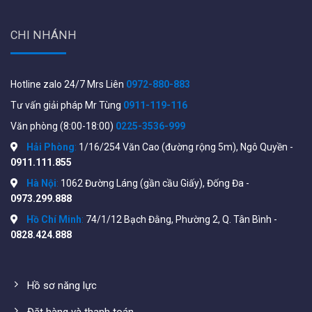
CHI NHÁNH
Cách sử dụng Ubiquiti EdgeRouter ER-4
Hotline zalo 24/7 Mrs Liên
0972-880-883
Một hệ thống WiFi chịu tải khoảng hơn 200 thiết bị, bắt
Tư vấn giải pháp Mr Tùng
0911-119-116
buộc phải có đủ hai thành phần:
Văn phòng (8:00-18:00)
0225-3536-999
Hải Phòng
:
1/16/254 Văn Cao (đường rộng 5m), Ngô Quyền -
1-Router chịu tải:
Chính là Ubiquiti EdgeRouter ER-4
0911.111.855
thiết bị định tuyến chức năng chính là cấp phát địa chỉ
Hà Nội
:
1062 Đường Láng (gần cầu Giấy), Đống Đa -
IP cho toàn hệ thống(mạng Lan + WiFi).
0973.299.888
2-Bộ phát WiFi:
hay còn gọi là điểm truy cập có chức
Hồ Chí Minh
:
74/1/12 Bạch Đằng, Phường 2, Q. Tân Bình -
năng kết nối cùng lúc nhiều thiết bị sử dụng như:
0828.424.888
Mobile, Laptop, Camera wifi, IP phone..
WIFIstore xin gợi ý một số
Wifi Indoor
sau phù hợp với
Hồ sơ năng lực
thông số của Ubiquiti EdgeRouter ER-4
Đặt hàng và thanh toán