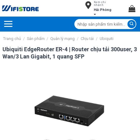
Xem chi
Skip
nhánh
Hải Phòng
to
content
Tìm
kiếm:
Trang chủ
/
Sản phẩm
/
Quản lý mạng
/
Chịu tải
/
Ubiquiti
Ubiquiti EdgeRouter ER-4 | Router chịu tải 300user, 3
Wan/3 Lan Gigabit, 1 quang SFP