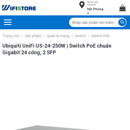
Xem chi
Skip
nhánh
Hải Phòng
to
content
Tìm
kiếm:
Trang chủ
/
Sản phẩm
/
Quản lý mạng
/
Switch
/
Switch PoE
Ubiquiti UniFi US-24-250W | Switch PoE chuẩn
Gigabit 24 cổng, 2 SFP