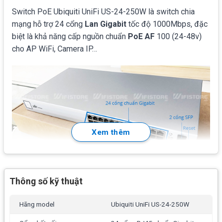
Switch PoE Ubiquiti UniFi US-24-250W là switch chia
mạng hỗ trợ 24 cổng
Lan Gigabit
tốc độ 1000Mbps, đặc
biệt là khả năng cấp nguồn chuẩn
PoE AF
100 (24-48v)
cho AP WiFi, Camera IP…
Xem thêm
Tính năng chính Ubiquiti UniFi US-24-250W
Thông số kỹ thuật
Quản lý online tập trung:
1 tài khoản trên đám mây
có thể quản lý nhiều thiết bị trong một giao diện tập
Hãng model
Ubiquiti UniFi US-24-250W
trung. Mỗi trang web được phân chia một cách hợp lý
và có mạng lưới giám sát, cấu hình, bản đồ, thống kê