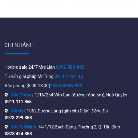
số và tính năng trong Datasheet từ nhà sản xuất tại
đây:
https://dl.ui.com/datasheets/unifi/UniFi_PoE_Switch.pdf
CHI NHÁNH
Hotline zalo 24/7 Mrs Liên
0972-880-883
Tư vấn giải pháp Mr Tùng
0911-119-116
Văn phòng (8:00-18:00)
0225-3536-999
Hải Phòng
:
1/16/254 Văn Cao (đường rộng 5m), Ngô Quyền -
0911.111.855
Hà Nội
:
1062 Đường Láng (gần cầu Giấy), Đống Đa -
0973.299.888
Hồ Chí Minh
:
74/1/12 Bạch Đằng, Phường 2, Q. Tân Bình -
0828.424.888