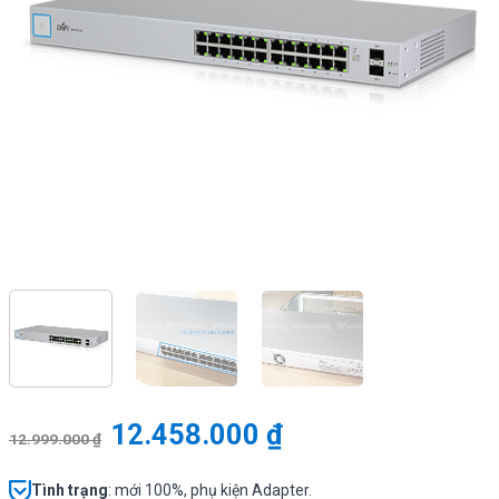
12.458.000
₫
12.999.000
₫
Tình
trạng
: mới 100%, phụ kiện Adapter.