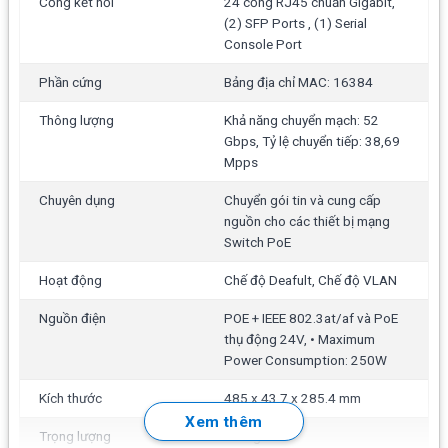
Cổng kết nối
24 cổng RJ45 chuẩn Gigabit,
(2) SFP Ports , (1) Serial
và tài khoản quản trị riêng.
Console Port
Sợi quang Backhaul:
2 cổng SFP hỗ trợ kết nối lên tới
Phần cứng
Bảng địa chỉ MAC: 16384
1Gbps. Đối với các liên kết hệ thống nhiều thiết bị,
Switch 48 cổng bao gồm hai cổng SFP + cho tốc độ
Thông lượng
Khả năng chuyển mạch: 52
liên kết lên tới
10Gbps
.
Gbps, Tỷ lệ chuyển tiếp: 38,69
Mpps
Giao diện PoE: PoE+ IEEE 802.3af/at (Pins 1, 2+; 3,
6-), 24VDC Passive PoE (Pins 4, 5+; 7, 😎
Chuyên dụng
Chuyển gói tin và cung cấp
nguồn cho các thiết bị mạng
Công suất PoE+ tối đa mỗi cổng bằng PSE: 34.2W
Switch PoE
Công suất PoE tối đa thụ động trên mỗi cổng: 17W
Hoạt động
Chế độ Deafult, Chế độ VLAN
Không suy hao băng thông:
Với tổng thông lượng
Nguồn điện
POE + IEEE 802.3at/af và PoE
không chặn của nó, mô hình cổng 24 supports hỗ trợ
thụ động 24V, • Maximum
lên đến
26 Gbps.
Power Consumption: 250W
Khả năng chuyển mạch:
52 Gbps
Kích thước
485 x 43.7 x 285.4 mm
Tỷ lệ chuyển tiếp
: 38.69 Mpps
Xem thêm
Trọng lượng
4.7 kg