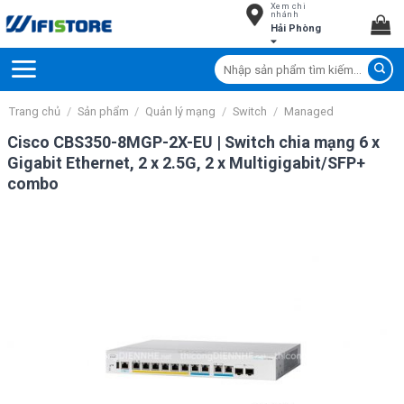
Xem chi
Skip
nhánh
Hải Phòng
to
content
Tìm
kiếm:
Trang chủ
/
Sản phẩm
/
Quản lý mạng
/
Switch
/
Managed
Cisco CBS350-8MGP-2X-EU | Switch chia mạng 6 x
Gigabit Ethernet, 2 x 2.5G, 2 x Multigigabit/SFP+
combo