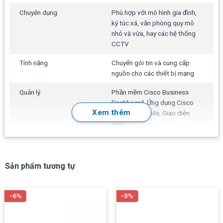
Chuyên dụng
Phù hợp với mô hình gia đình,
ký túc xá, văn phòng quy mô
nhỏ và vừa, hay các hệ thống
CCTV
Tính năng
Chuyển gói tin và cung cấp
nguồn cho các thiết bị mạng
Quản lý
Phần mềm Cisco Business
Dashboard, Ứng dụng Cisco
Xem thêm
Business mobile, Giao diện
Web,...
Hoạt động
Tính năng Layer 2 Switching:
Spanning Tree Protocol (STP),
Port grouping/Link
Sản phẩm tương tự
Aggregation Control Protocol
(LACP), VLAN,...
-6%
-3%
Bảo mật
ACLs Support for up to 512
rules, Port security, IEEE 802.1X