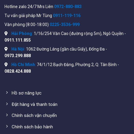
(STP) • Port grouping/Link Aggregation Control Protocol
Hotline zalo 24/7 Mrs Liên
0972-880-883
(LACP) • VLAN • Voice VLAN • Multicast TV VLAN • VLAN
Tư vấn giải pháp Mr Tùng
0911-119-116
Translation • Q-in-Q • Selective Q-in-Q • Generic VLAN
Văn phòng (8:00-18:00)
0225-3536-999
Registration Protocol (GVRP)/Generic Attribute
Registration Protocol (GARP) • Unidirectional Link
Hải Phòng
:
1/16/254 Văn Cao (đường rộng 5m), Ngô Quyền -
0911.111.855
Detection (UDLD) • Dynamic Host Configuration Protocol
(DHCP) Relay at Layer 2 • Internet Group Management
Hà Nội
:
1062 Đường Láng (gần cầu Giấy), Đống Đa -
Protocol (IGMP) versions 1, 2, and 3 snooping • IGMP
0973.299.888
Querier • IGMP proxy • Head-of-Line (HOL) blocking •
Hồ Chí Minh
:
74/1/12 Bạch Đằng, Phường 2, Q. Tân Bình -
Loopback Detection
0828.424.888
Tính năng Layer 3
: • IPv4 routing • IPv6 routing • Layer 3
Interface • Classless Interdomain Routing (CIDR) • RIP v2 •
Hồ sơ năng lực
Policy-Based Routing (PBR) • DHCP Server • DHCP relay at
Layer 3 • User Datagram Protocol (UDP) relay • Stacking •
Đặt hàng và thanh toán
Hardware stacking • High availability • Plug-and-play
Chính sách vận chuyển
stacking configuration/management • High-speed stack
interconnects
Chính sách bảo hành