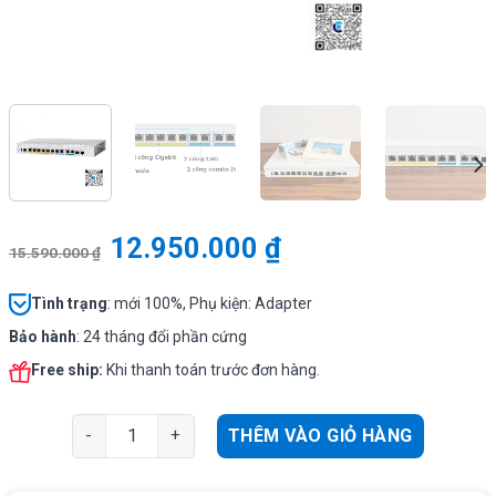
12.950.000
₫
15.590.000
₫
Tình
trạng
: mới 100%, Phụ kiện: Adapter
Bảo hành
: 24 tháng đổi phần cứng
Free ship:
Khi thanh toán trước đơn hàng.
Cisco CBS350-8MGP-2X-EU | Switch chia mạng 6 x Gigabi
THÊM VÀO GIỎ HÀNG