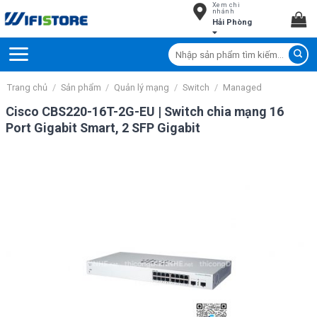
Xem chi
Skip
nhánh
Hải Phòng
to
content
Tìm
kiếm:
Trang chủ
/
Sản phẩm
/
Quản lý mạng
/
Switch
/
Managed
Cisco CBS220-16T-2G-EU | Switch chia mạng 16
Port Gigabit Smart, 2 SFP Gigabit