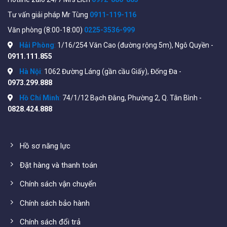
(SSH) Protocol • Secure Sockets Layer (SSL)
Tư vấn giải pháp Mr Tùng
0911-119-116
Tính năng quản lý
: • Phần mềm Cisco Business
Văn phòng (8:00-18:00)
0225-3536-999
Dashboard • Ứng dụng Cisco Business mobile • Giao diện
Hải Phòng
:
1/16/254 Văn Cao (đường rộng 5m), Ngô Quyền -
Web,…
0911.111.855
Thông số đầy đủ file
datasheet
từ hãng sản xuất
Hà Nội
:
1062 Đường Láng (gần cầu Giấy), Đống Đa -
xem tại đây:
0973.299.888
https://www.cisco.com/c/en/us/products/collateral/swi
Hồ Chí Minh
:
74/1/12 Bạch Đằng, Phường 2, Q. Tân Bình -
220-series-smart-switches/datasheet-c78-
0828.424.888
744915.html#Productspecifications
Hồ sơ năng lực
Đặt hàng và thanh toán
Chính sách vận chuyển
Chính sách bảo hành
Chính sách đổi trả
Tham khảo thêm các Switch khác tại đây: