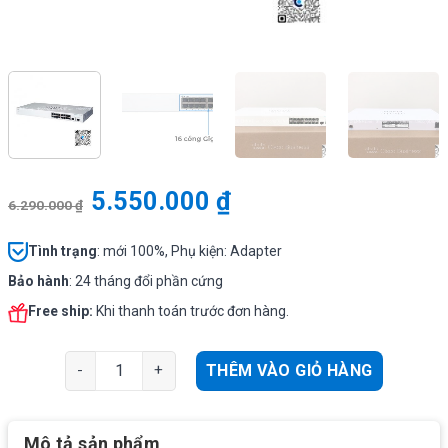
5.550.000
₫
6.290.000
₫
Tình
trạng
: mới 100%, Phụ kiện: Adapter
Bảo hành
: 24 tháng đổi phần cứng
Free ship:
Khi thanh toán trước đơn hàng.
Cisco CBS220-16T-2G-EU | Switch chia mạng 16 Port Gig
THÊM VÀO GIỎ HÀNG
Mô tả sản phẩm