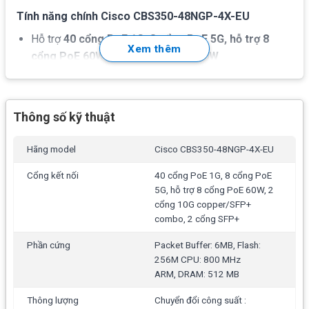
Tính năng chính Cisco CBS350-48NGP-4X-EU
Hỗ trợ
40 cổng PoE 1G, 8 cổng PoE 5G, hỗ trợ 8
Xem thêm
cổng PoE 60W, tổng công suất 740W
2 cổng 10G copper/SFP+ combo, 2 cổng SFP+
Switching capacity:
240
Gbps.
Thông số kỹ thuật
Tỷ lệ chuyển tiếp:
178.56 mpps
Hãng model
Cisco CBS350-48NGP-4X-EU
Bảng địa chỉ MAC:
16K addresses
Packet Buffer:
6MB
Cổng kết nối
40 cổng PoE 1G, 8 cổng PoE
5G, hỗ trợ 8 cổng PoE 60W, 2
Flash:
256M
cổng 10G copper/SFP+
combo, 2 cổng SFP+
CPU:
800 MHz ARM,
DRAM:
512 MB
Phần cứng
Packet Buffer: 6MB, Flash:
Tính năng Layer 2 Switching
: • Spanning Tree Protocol
256M CPU: 800 MHz
(STP) • Port grouping/Link Aggregation Control Protocol
ARM, DRAM: 512 MB
(LACP) • VLAN • Voice VLAN • Multicast TV VLAN • VLAN
Translation • Q-in-Q • Selective Q-in-Q • Generic VLAN
Thông lượng
Chuyển đổi công suất :