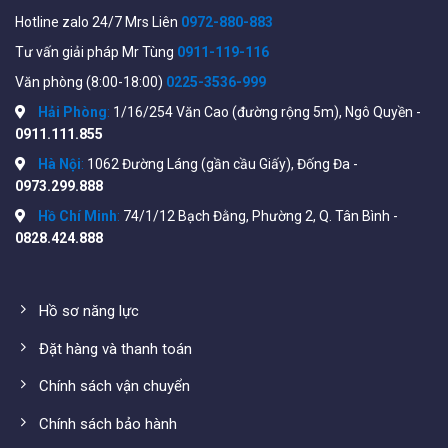
Hotline zalo 24/7 Mrs Liên
0972-880-883
Tham khảo thêm các Switch khác tại đây:
https://wifistore.vn/danh-muc-san-pham/quan-
Tư vấn giải pháp Mr Tùng
0911-119-116
ly/switch/switch-poe/
Văn phòng (8:00-18:00)
0225-3536-999
Hải Phòng
:
1/16/254 Văn Cao (đường rộng 5m), Ngô Quyền -
Lắp đặt thiết bị
0911.111.855
WiFiStore xin chia sẻ những lưu ý đã tổng hợp được trong
Hà Nội
:
1062 Đường Láng (gần cầu Giấy), Đống Đa -
quá trình thi công switch Cisco CBS350-48NGP-4X-EU,
0973.299.888
cho nhiều hệ thống với quy mô khác nhau:
Hồ Chí Minh
:
74/1/12 Bạch Đằng, Phường 2, Q. Tân Bình -
0828.424.888
Hệ thống càng sử dụng ít Switch tính ổn định càng cao.
Trong 1 hệ thống nên dùng toàn bộ Switch có cùng
băng thông của cổng truyền dẫn.
Hồ sơ năng lực
Ngắt toàn bộ điện các thiết bị đầu cuối trước khi kết
Đặt hàng và thanh toán
nối.
Chính sách vận chuyển
Xác định tín hiệu nguồn vào và ra của switch để tối ưu
Chính sách bảo hành
hiệu suất cổng Uplink.