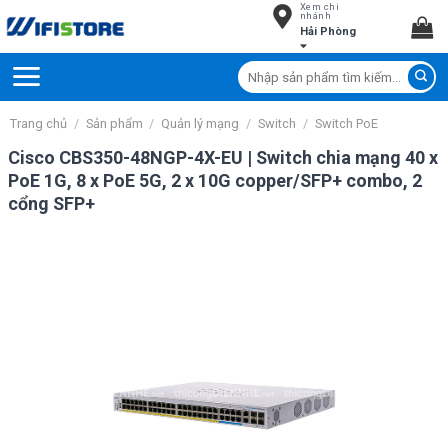
Xem chi
Skip
nhánh
Hải Phòng
to
content
Tìm
kiếm:
Trang chủ
/
Sản phẩm
/
Quản lý mạng
/
Switch
/
Switch PoE
Cisco CBS350-48NGP-4X-EU | Switch chia mạng 40 x
PoE 1G, 8 x PoE 5G, 2 x 10G copper/SFP+ combo, 2
cổng SFP+