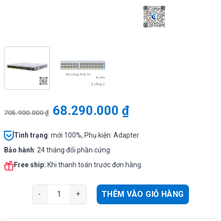
68.290.000
₫
705.900.000
₫
Tình
trạng
: mới 100%, Phụ kiện: Adapter
Bảo hành
: 24 tháng đổi phần cứng
Free ship:
Khi thanh toán trước đơn hàng.
Cisco CBS350-48NGP-4X-EU | Switch chia mạng 40 x PoE
THÊM VÀO GIỎ HÀNG