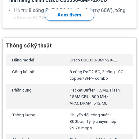
Tính năng chính Cisco CBS350-8MP-2X-EU
Hỗ trợ
8 cổng PoE 2.5G (4 cổng hỗ trợ 60W), tổng
Xem thêm
công suất 240W
2 cổng 10G copper/SFP+ combo
Switching capacity:
80Gbps.
Thông số kỹ thuật
Tỷ lệ chuyển tiếp:
29.76 mpps
Hãng model
Cisco CBS350-8MP-2X-EU
Bảng địa chỉ MAC:
16K addresses
Packet Buffer:
1.5 MB
Cổng kết nối
8 cổng PoE 2.5G, 2 cổng 10G
copper/SFP+ combo
Flash:
256M
Phần cứng
Packet Buffer: 1.5MB, Flash:
CPU:
800 MHz ARM,
DRAM:
512 MB
256M CPU: 800 MHz
ARM, DRAM: 512 MB
Tính năng Layer 2 Switching
: • Spanning Tree Protocol
(STP) • Port grouping/Link Aggregation Control Protocol
Thông lượng
Chuyển đổi công suất :
(LACP) • VLAN • Voice VLAN • Multicast TV VLAN • VLAN
80Gbps. Tỷ lệ chuyển tiếp:
Translation • Q-in-Q • Selective Q-in-Q • Generic VLAN
29.76 mpps
Registration Protocol (GVRP)/Generic Attribute