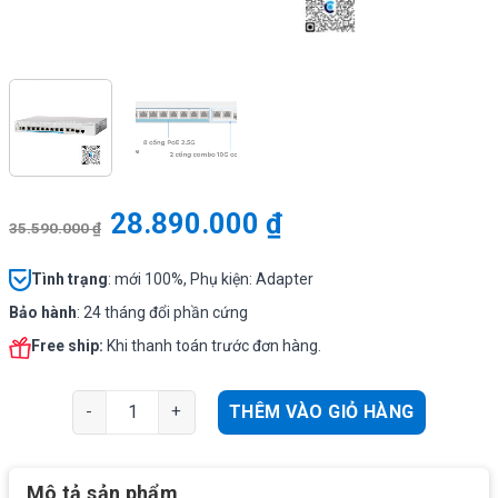
28.890.000
₫
35.590.000
₫
Tình
trạng
: mới 100%, Phụ kiện: Adapter
Bảo hành
: 24 tháng đổi phần cứng
Free ship:
Khi thanh toán trước đơn hàng.
Cisco CBS350-8MP-2X-EU | Switch chia mạng 8 x 2.5G E
THÊM VÀO GIỎ HÀNG
Mô tả sản phẩm