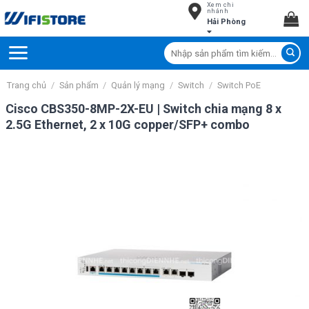
Xem chi
Skip
nhánh
Hải Phòng
to
content
Tìm
kiếm:
Trang chủ
/
Sản phẩm
/
Quản lý mạng
/
Switch
/
Switch PoE
Cisco CBS350-8MP-2X-EU | Switch chia mạng 8 x
2.5G Ethernet, 2 x 10G copper/SFP+ combo