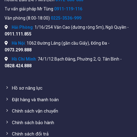
Flow-based redirection and mirroring • Remote Switch
Tư vấn giải pháp Mr Tùng
0911-119-116
Port Analyzer (RSPAN) • sFlow agent • DHCP • Secure
Copy (SCP) • Autoconfiguration with Secure Copy (SCP)
Văn phòng (8:00-18:00)
0225-3536-999
file download • Text-editable config files • Smartports •
Hải Phòng
:
1/16/254 Văn Cao (đường rộng 5m), Ngô Quyền -
Auto Smartports • Textview CLI • Localization • Login
0911.111.855
banner
Hà Nội
:
1062 Đường Láng (gần cầu Giấy), Đống Đa -
0973.299.888
Thông số đầy đủ file
datasheet
từ hãng sản xuất
xem tại đây:
Hồ Chí Minh
:
74/1/12 Bạch Đằng, Phường 2, Q. Tân Bình -
https://www.cisco.com/c/en/us/products/collateral/swi
0828.424.888
350-series-managed-switches/datasheet-c78-
744156.html#Productspecifications
Hồ sơ năng lực
Đặt hàng và thanh toán
Chính sách vận chuyển
Chính sách bảo hành
Chính sách đổi trả