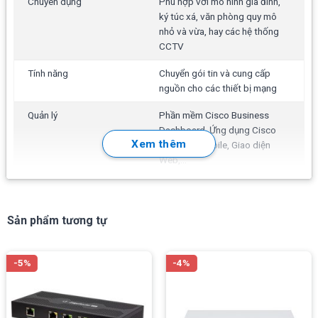
Chuyên dụng
Phù hợp với mô hình gia đình,
ký túc xá, văn phòng quy mô
nhỏ và vừa, hay các hệ thống
CCTV
Tính năng
Chuyển gói tin và cung cấp
nguồn cho các thiết bị mạng
Quản lý
Phần mềm Cisco Business
Dashboard, Ứng dụng Cisco
Xem thêm
Business mobile, Giao diện
Web,...
Hoạt động
Tính năng Layer 2 Switching:
Spanning Tree Protocol (STP),
Tính năng chính Cisco CBS350-24P-4X-EU
Port grouping/Link
Sản phẩm tương tự
Hỗ trợ
24
cổng PoE Gigabit Ethernet, tổng công
Aggregation Control Protocol
suất 195W
(LACP), VLAN,...
-5%
-4%
4 cổng SFP+ 10G
Bảo mật
ACLs Support for up to 512
rules, Port security, IEEE 802.1X
Switching capacity:
128Gbps.
(Authenticator role),..