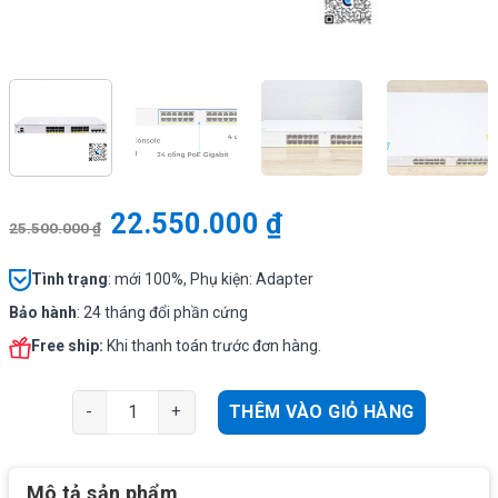
22.550.000
₫
25.500.000
₫
Tình
trạng
: mới 100%, Phụ kiện: Adapter
Bảo hành
: 24 tháng đổi phần cứng
Free ship:
Khi thanh toán trước đơn hàng.
Cisco CBS350-24P-4X-EU | Switch chia mạng 24 PoE Gig
THÊM VÀO GIỎ HÀNG
Mô tả sản phẩm