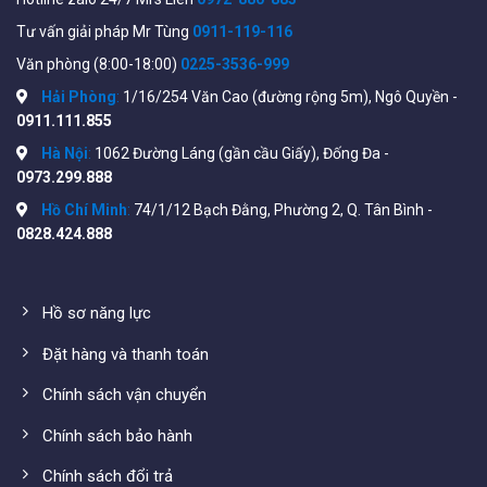
Protocol (UDP) relay • Stacking….
Tư vấn giải pháp Mr Tùng
0911-119-116
Tính năng Bảo mật
: • Secure Shell (SSH) Protocol •
Văn phòng (8:00-18:00)
0225-3536-999
Secure Sockets Layer (SSL) • IEEE 802.1X
Hải Phòng
:
1/16/254 Văn Cao (đường rộng 5m), Ngô Quyền -
(Authenticator role) • IEEE 802.1X supplicant • Web-
0911.111.855
based authentication • STP Bridge Protocol Data Unit
Hà Nội
:
1062 Đường Láng (gần cầu Giấy), Đống Đa -
(BPDU) Guard • STP Root Guard • STP loopback
0973.299.888
guard….
Hồ Chí Minh
:
74/1/12 Bạch Đằng, Phường 2, Q. Tân Bình -
Tính năng QoS (Quality of Service):
• Priority levels
0828.424.888
• Scheduling • Class of service • Rate limiting •
Congestion avoidance • iSCSI traffic optimization
Hồ sơ năng lực
Tính năng quản lý
: • Cisco Business Dashboard •
Cisco Business mobile app • Cisco Network Plug and
Đặt hàng và thanh toán
Play (PnP) agent • Web user interface • SNMP •
Chính sách vận chuyển
Standard Management Information Bases (MIBs) •
Private MIBs….
Chính sách bảo hành
Thông số đầy đủ file
datasheet
từ hãng sản xuất
Chính sách đổi trả