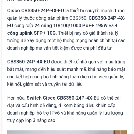
Cisco CBS350-24P-4X-EU
là thiết bị chuyển mạch được
quản lý thuộc dòng sản phẩm CBS350.
CBS350-24P-4X-
EU
cung cấp
24 cổng 10/100/1000 PoE+
195W
và
4
cổng uplink SFP+ 10G.
Thiết bị này có giá thành rẻ, lý
tưởng để xây dựng một hệ thống mạng hoàn chỉnh tại các
doanh nghiệp mà vẫn tiết kiệm được chi phí đầu tư.
CBS350-24P-4X-EU
được thiết kế nhỏ gọn với màu trắng
bắt mắt, mang đến hiệu suất mạnh mẽ, khả năng bảo mật
cao kết hợp cùng bộ tính năng toàn diện cho việc quản lý,
kết nối, giám sát và truyền tải dữ liệu.
Hơn nữa,
Switch Cisco CBS350-24P-4X-EU
có thể cài
đặt và cấu hình dễ dàng, đi kèm bảng điều khiển cấp
doanh nghiệp, hỗ trợ IPv6 và khả năng quản lý lưu lượng
truy cập lớp 3 nâng cao