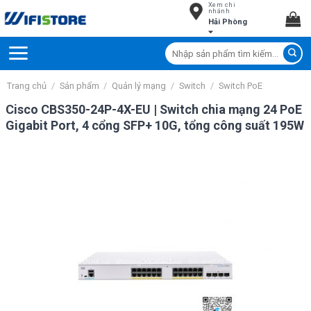
Xem chi
Skip
nhánh
Hải Phòng
to
content
Tìm
kiếm:
Trang chủ
/
Sản phẩm
/
Quản lý mạng
/
Switch
/
Switch PoE
Cisco CBS350-24P-4X-EU | Switch chia mạng 24 PoE
Gigabit Port, 4 cổng SFP+ 10G, tổng công suất 195W