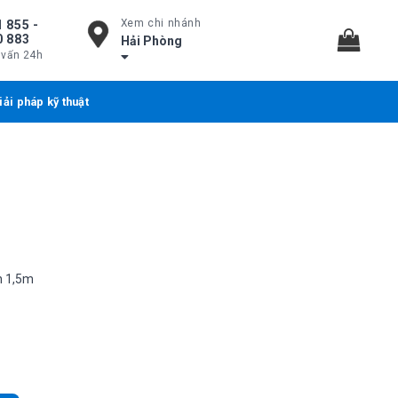
Xem chi nhánh
 855 -
0 883
Hải Phòng
 vấn 24h
iải pháp kỹ thuật
n 1,5m