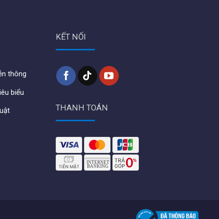
KẾT NỐI
iễn thông
iêu biểu
THANH TOÁN
huật