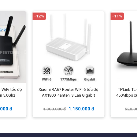
ến bộ phát WiFi gốc)
-12%
-11%
-9%
-6%
Tenda AC8 Router WiFi tốc
Tenda AC7 Bộ phát kích
độ 1167Mbps, 4 anten 6dBi,
sóng WiFi tốc độ
r WiFi tốc độ
Xiaomi RA67 Router WiFi 6 tốc độ
TPLink TL-
1Wan/3Lan Gigabit
1167Mbps, 5anten 6dBi
n 5.0Ghz
AX1800, 4anten, 3 Lan Gigabit
450Mbps xu
719.000
₫
660.000
₫
790.000
₫
700.000
₫
.000
₫
1.150.000
₫
1.300.000
₫
520.0