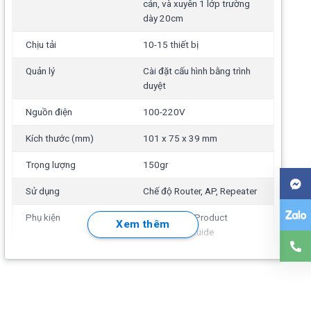
cản, và xuyên 1 lớp trường
dày 20cm
Chịu tải
10-15 thiết bị
Quản lý
Cài đặt cấu hình bằng trình
duyệt
Nguồn điện
100-220V
Kích thước (mm)
101 x 75 x 39 mm
Trọng lượng
150gr
Sử dụng
Chế độ Router, AP, Repeater
Phụ kiện
1 Bộ phát, 1 Product
Xem thêm
Installation Guide