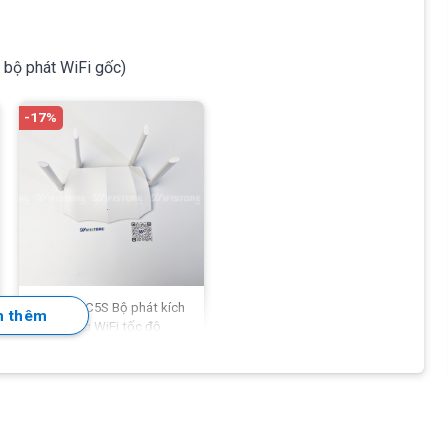
ến bộ phát WiFi gốc)
-17%
Tenda AC5S Bộ phát kích
 thêm
sóng WiFi tốc độ
1167Mbps, 4anten 6dBi
499.000
₫
–
545.000
₫