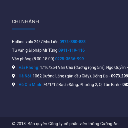
CHI NHÁNH
NetMax NM-T550 | Router
Hotline zalo 24/7 Mrs Liên
0972-880-883
WiFi 300Mbps T550 xuyên
cực mạnh 2 lớp tường 10cm
Tư vấn giải pháp Mr Tùng
0911-119-116
450.000
₫
720.000
₫
Văn phòng (8:00-18:00)
0225-3536-999
Hải Phòng
:
1/16/254 Văn Cao (đường rộng 5m), Ngô Quyền 
Hà Nội
:
1062 Đường Láng (gần cầu Giấy), Đống Đa -
0973.299
Hồ Chí Minh
:
74/1/12 Bạch Đằng, Phường 2, Q. Tân Bình -
08
Kích cho 2 lớp tường 10cm
(tính từ vị trí lắp đến bộ
-15%
-18%
© 2018. Bản quyền Công ty cổ phần viễn thông Cường An