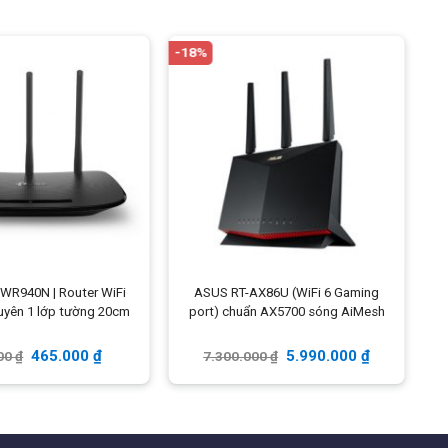
-18%
-1
WR940N | Router WiFi
ASUS RT-AX86U (WiFi 6 Gaming
T
yên 1 lớp tường 20cm
port) chuẩn AX5700 sóng AiMesh
465.000
₫
5.990.000
₫
00
₫
7.300.000
₫