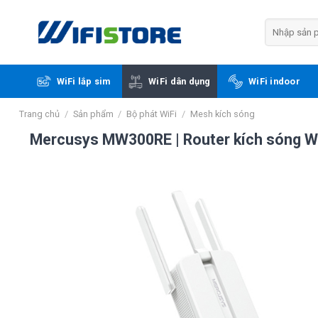
Skip
to
Tìm
kiếm:
content
WiFi lắp sim
WiFi dân dụng
WiFi indoor
Trang chủ
/
Sản phẩm
/
Bộ phát WiFi
/
Mesh kích sóng
Mercusys MW300RE | Router kích sóng W