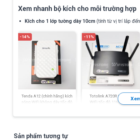
Xem nhanh bộ kích cho mỗi trường hợp
Kích cho 1 lớp tường dày 10cm
(tính từ vị trí lắp đ
-14%
-11%
Tenda A12 (chính hãng) kích
Totolink A720R | Router
Xem
sóng WiFi không dây tốc độ
WiFi tốc độ 1167Mbps,
300Mbps
băng tần 5.0Ghz
249.000
₫
399.000
₫
290.000
₫
450.000
₫
Sản phẩm tương tự