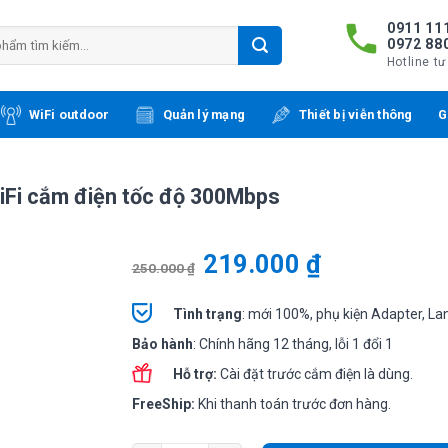
0911 111
0972 88
Hotline tư
WiFi outdoor
Quản lý mạng
Thiết bị viễn thông
G
iFi cắm điện tốc độ 300Mbps
219.000
₫
250.000
₫
Tình
trạng
: mới 100%, phụ kiện Adapter, La
Bảo hành
: Chính hãng 12 tháng, lỗi 1 đổi 1
Hỗ trợ:
Cài đặt trước cắm điện là dùng.
FreeShip:
Khi thanh toán trước đơn hàng.