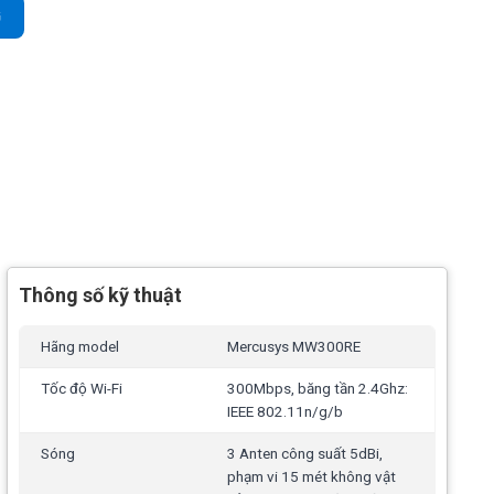
ắm điện tốc độ 300Mbps số lượng
G
Thông số kỹ thuật
Hãng model
Mercusys MW300RE
Tốc độ Wi-Fi
300Mbps, băng tần 2.4Ghz:
IEEE 802.11n/g/b
Sóng
3 Anten công suất 5dBi,
phạm vi 15 mét không vật