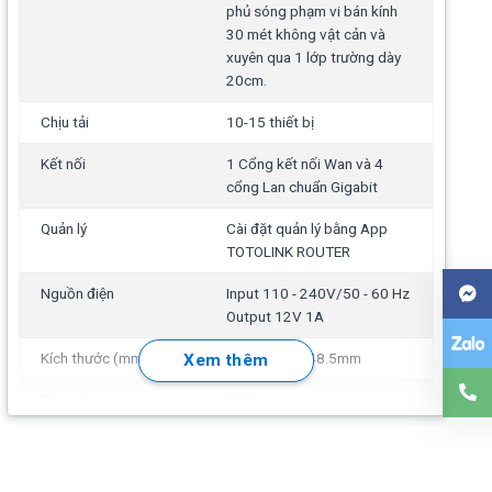
phủ sóng phạm vi bán kính
30 mét không vật cản và
xuyên qua 1 lớp trường dày
20cm.
Chịu tải
10-15 thiết bị
Kết nối
1 Cổng kết nối Wan và 4
cổng Lan chuẩn Gigabit
Quản lý
Cài đặt quản lý bằng App
TOTOLINK ROUTER
Nguồn điện
Input 110 - 240V/50 - 60 Hz
Output 12V 1A
Kích thước (mm)
241 x 147 x 48.5mm
Xem thêm
Trọng lượng
250 gr
Sử dụng
Chế độ Gateway, Chế độ
Repeater, Chế độ AP, Chế độ
WISP