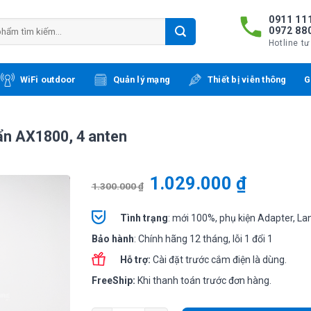
0911 111
0972 88
Hotline tư
WiFi outdoor
Quản lý mạng
Thiết bị viễn thông
G
uẩn AX1800, 4 anten
1.029.000
₫
1.300.000
₫
Tình
trạng
: mới 100%, phụ kiện Adapter, La
Bảo hành
: Chính hãng 12 tháng, lỗi 1 đổi 1
Hỗ trợ:
Cài đặt trước cắm điện là dùng.
FreeShip:
Khi thanh toán trước đơn hàng.