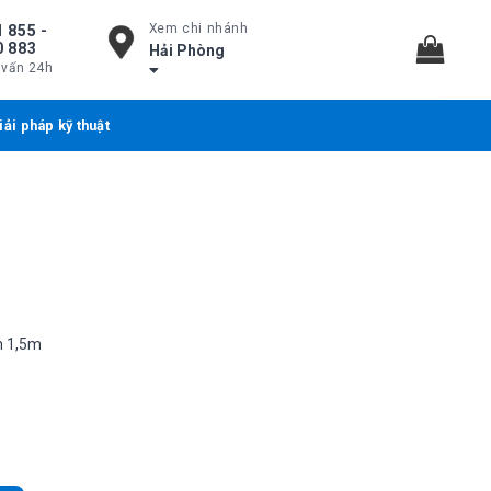
Xem chi nhánh
 855 -
0 883
Hải Phòng
 vấn 24h
iải pháp kỹ thuật
n 1,5m