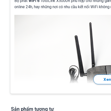
Bộ phát
WiFi 6
TotoLink X5000R
phù hợp cho những game
online 24h, hay những nơi có nhu cầu kết nối WiFi không
Xem
Sản phẩm tương tự