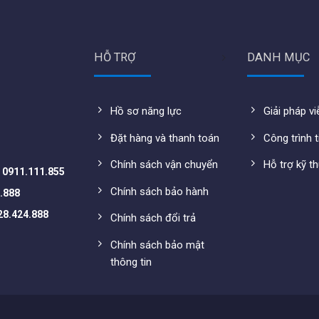
ng.
HỖ TRỢ
DANH MỤC
ng.
Hồ sơ năng lực
Giải pháp v
Đặt hàng và thanh toán
Công trình t
ww.totolink.vn/product/x5000r.html#specifications
Chính sách vận chuyển
Hỗ trợ kỹ t
-
0911.111.855
Chính sách bảo hành
.888
28.424.888
Chính sách đổi trả
Chính sách bảo mật
thông tin