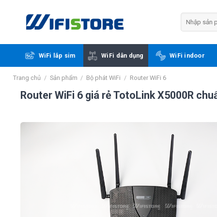
Skip
to
Tìm
kiếm:
content
WiFi lắp sim
WiFi dân dụng
WiFi indoor
Trang chủ
/
Sản phẩm
/
Bộ phát WiFi
/
Router WiFi 6
Router WiFi 6 giá rẻ TotoLink X5000R ch