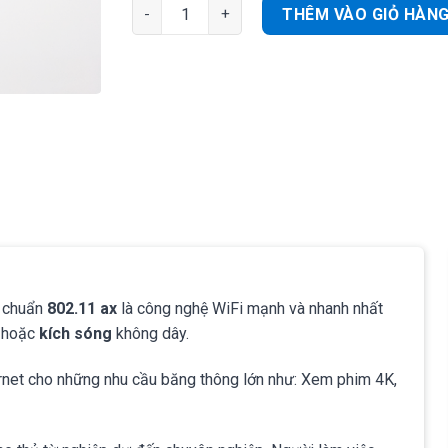
Router WiFi 6 giá rẻ TotoLink X5000R chuẩn A
THÊM VÀO GIỎ HÀN
chuẩn
802.11 ax
là công nghệ WiFi mạnh và nhanh nhất
n hoặc
kích sóng
không dây.
ernet cho những nhu cầu băng thông lớn như: Xem phim 4K,