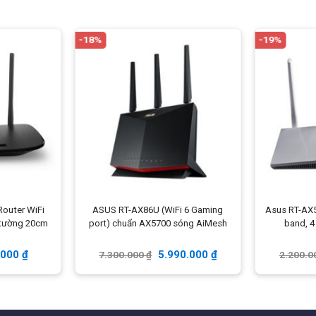
-18%
-19%
ên 2.4GHz.
Multiple Access)
cải thiện băng thông và hiệu suất hoạt
 user kết nối.
Router WiFi
ASUS RT-AX86U (WiFi 6 Gaming
Asus RT-AX5
 tường 20cm
port) chuẩn AX5700 sóng AiMesh
band, 4
m & 5GHz < 20dBm) phủ sóng phạm vi bán kính 30 mét
.000
₫
5.990.000
₫
7.300.000
₫
2.200.0
ín hiệu, nâng cao hiệu quả băng thông.
lớn qua kết nối cáp.