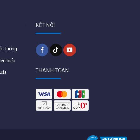
KẾT NỐI
iễn thông
iêu biểu
THANH TOÁN
huật