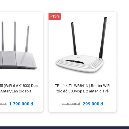
Phụ kiện
Thiết bị, nguồn, cáp
Ethernet, hướng dẫn sử dụng
-15%
-1
5 (WiFi 6 AX1800) Dual
TP-Link TL-WR841N | Router WiFi
A
 Anten/Lan Gigabit
tốc độ 300Mbps, 2 anten giá rẻ
1.790.000
₫
299.000
₫
00
₫
350.000
₫