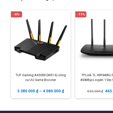
-6%
-11%
Tính năng chính của Totolink X5000R
Chuẩn Wi-Fi 6 (IEEE 802.11ax) thế hệ mới nhất.
Tốc độ Wi-Fi
1201Mbps
trên 5GHz và
573,5Mbps
tr
Cổng nghệ
OFDMA
(
Orthogonal Frequency Division 
động hỗ trợ nhiều kết nối hơn.
Công nghệ
TWT
(Target Wake) tiết kiệm điện năng cho
Fi
TUF Gaming AX3000 (WiFi 6) công
TPLink TL-WR940N | 
Công nghệ
MU-MIMO
hỗ trợ nhiều thiết bị cùng lúc.
h
cụ UU Game Booster
450Mbps xuyên 1 lớp
4
ăng-ten
5dBi
c
ông suất thực EIRP (2.4GHz < 20dB
3.380.000
₫
–
4.080.000
₫
465
520.000
₫
không vật cản và xuyên qua 1 lớp trường dày 20cm.
Công nghệ
Beamforming
cải thiện khả năng truyền t
5
cổng Gigabit cung cấp khả năng chuyển tiếp dữ liệu 