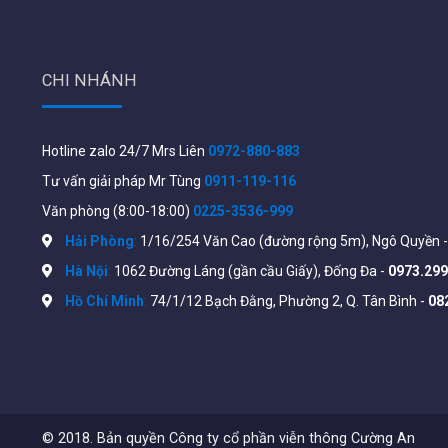
Kết nối đồng thời
10-15
thiết bị
Hỗ trợ giao thức bảo mật WPA3 đảm bảo an ninh mạ
CHI NHÁNH
Hỗ trợ VPN Server đáp ứng nhu cầu làm việc từ xa.
Hỗ trợ App TOTOLINK ROUTER quản lý tiện lợi, dễ dà
Hotline zalo 24/7 Mrs Liên
0972-880-883
Hỗ trợ Easy Mesh và Roaming mọi nơi.
Tư vấn giải pháp Mr Tùng
0911-119-116
Thông số kĩ thuật của nhà sản xuất xem tại:
https://w
Văn phòng (8:00-18:00)
0225-3536-999
Hải Phòng
:
1/16/254 Văn Cao (đường rộng 5m), Ngô Quyền 
Hà Nội
:
1062 Đường Láng (gần cầu Giấy), Đống Đa -
0973.299
Hồ Chí Minh
:
74/1/12 Bạch Đằng, Phường 2, Q. Tân Bình -
08
© 2018. Bản quyền Công ty cổ phần viễn thông Cường An