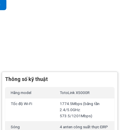
X1800, 4 anten số lượng
G
Thông số kỹ thuật
Hãng model
TotoLink X5000R
Tốc độ Wi-Fi
1774.5Mbps (băng tần
2.4/5.0GHz:
573.5/1201Mbps)
Sóng
4 anten công suất thực EIRP