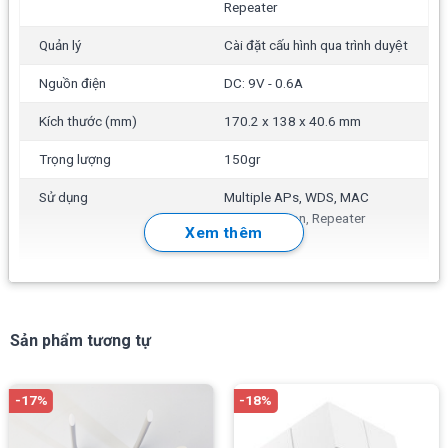
Repeater
URL, Cổng chuyển tiếp, DMZ
Thông số kĩ thuật của nhà sản xuất xem tại:
Quản lý
Cài đặt cấu hình qua trình duyệt
https://www.totolink.vn/product/n600r.html#specification
Nguồn điện
DC: 9V - 0.6A
Kích thước (mm)
170.2 x 138 x 40.6 mm
Trọng lượng
150gr
Sử dụng
Multiple APs, WDS, MAC
Authenication, Repeater
Xem thêm
Setting, WPS
Phụ kiện
Adapter, Lan 1m, Quick
Installation Guide
Sản phẩm tương tự
Chú ý
sự ổn định trong quá trình sử dụng
Router
-17%
-18%
TotoLink N600R
còn phụ thuộc vào tốc độ đường truyền
của nhà cung cấp, hành vi sử dụng (xem video tốn băng