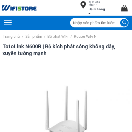
Xem chi
Skip
nhánh
Hải Phòng
to
content
Tìm
kiếm:
Trang chủ
/
Sản phẩm
/
Bộ phát WiFi
/
Router WiFi N
TotoLink N600R | Bộ kích phát sóng không dây,
xuyên tường mạnh