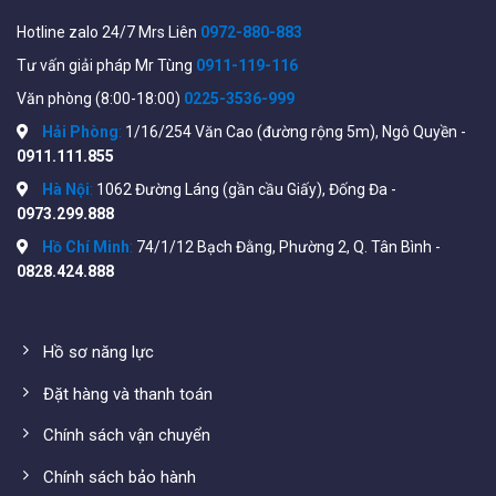
Hotline zalo 24/7 Mrs Liên
0972-880-883
Tư vấn giải pháp Mr Tùng
0911-119-116
Văn phòng (8:00-18:00)
0225-3536-999
Hải Phòng
:
1/16/254 Văn Cao (đường rộng 5m), Ngô Quyền -
0911.111.855
Hà Nội
:
1062 Đường Láng (gần cầu Giấy), Đống Đa -
0973.299.888
Hồ Chí Minh
:
74/1/12 Bạch Đằng, Phường 2, Q. Tân Bình -
0828.424.888
Hồ sơ năng lực
Đặt hàng và thanh toán
Chính sách vận chuyển
Chính sách bảo hành