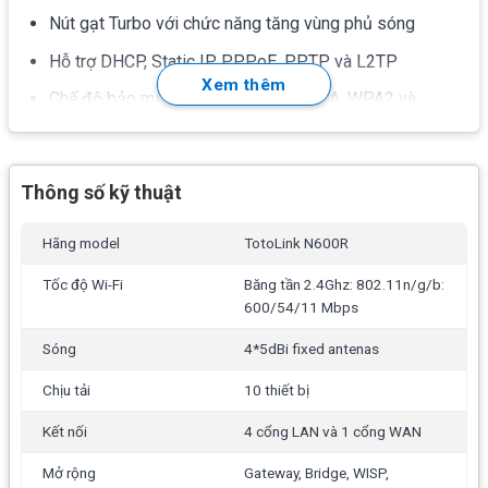
Nút gạt Turbo với chức năng tăng vùng phủ sóng
Hỗ trợ DHCP, Static IP, PPPoE, PPTP và L2TP
Xem thêm
Chế độ bảo mật 64/128-bit WEP, WPA, WPA2 và
WPA-Mixed
Kết nối nhanh và dễ dàng với WPS
Thông số kỹ thuật
Hỗ trợ lọc IP, Port, MAC, URL và Port Forwarding
QoS giúp quản lý băng thông tốt hơn dựa trên IP
Hãng model
TotoLink N600R
Multi-SSID cho phép người dùng có thể thêm SSID
Tốc độ Wi-Fi
Băng tần 2.4Ghz: 802.11n/g/b:
theo nhu cầu
600/54/11 Mbps
Mở rộng vùng phủ sóng với tính năng Repeater và
Sóng
4*5dBi fixed antenas
WDS
Chịu tải
10 thiết bị
Tính năng không dây: Multiple SSIDs, Chứng thực
Kết nối
4 cổng LAN và 1 cổng WAN
MAC, WDS, WPS
Tường lửa: Bộ lọc MAC, Bộ lọc IP, Bộ lọc cổng, Bộ lọc
Mở rộng
Gateway, Bridge, WISP,