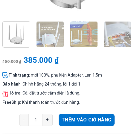
385.000
₫
450.000
₫
Tình
trạng
: mới 100%, phụ kiện Adapter, Lan 1,5m
Bảo hành
: Chính hãng 24 tháng, lỗi 1 đổi 1
Hỗ trợ:
Cài đặt trước cắm điện là dùng.
FreeShip:
Khi thanh toán trước đơn hàng.
TotoLink N600R | Bộ kích phát sóng không dây, xuyên 
THÊM VÀO GIỎ HÀNG