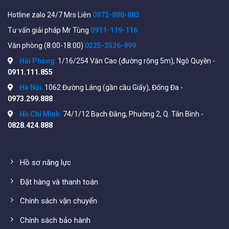
Hotline zalo 24/7 Mrs Liên
0972-880-883
Tham khảo các Router WiFi 6 khác tại
Tư vấn giải pháp Mr Tùng
0911-119-116
đây:
https://wifistore.vn/danh-muc-san-
Văn phòng (8:00-18:00)
0225-3536-999
pham/bo-phat-wifi/router-wifi-6/
Hải Phòng
:
1/16/254 Văn Cao (đường rộng 5m), Ngô Quyền -
Tiện ích mở rộng thông minh
0911.111.855
Adaptive QoS ưu tiên các gói Game để chơi trực tuyến
Hà Nội
:
1062 Đường Láng (gần cầu Giấy), Đống Đa -
0973.299.888
mượt hơn, thích hợp công nghệ wtfast® tự động tạo
kết nối ngắn nhất từ SmartPhone, laptop, PC.. đến máy
Hồ Chí Minh
:
74/1/12 Bạch Đằng, Phường 2, Q. Tân Bình -
chủ Game, giảm Ping và độ trễ khi chơi
0828.424.888
Bảo mật công nghệ AiProtecttion Pro bản quyền trọn
đời được cung cấp bởi Trend Micro™ các mã hóa được
Hồ sơ năng lực
tự động cập nhật bảo vệ dữ liệu trên thiết bị cả nhân
khỏi nguy hiểm từ internet, khi dùng trình duyệt và App.
Đặt hàng và thanh toán
Giảm tiêu mức thụ
Pin 7 lần
cho các thiết bị thu như
Chính sách vận chuyển
SmartPhone, Máy tính bảng, Laptop…nhờ công nghệ
Chính sách bảo hành
TWT (thời gian đánh thức mục tiêu) chỉ định thời gian