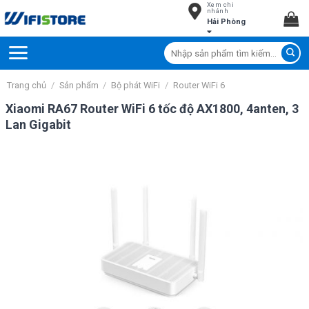
Xem chi
Skip
nhánh
Hải Phòng
to
content
Tìm
kiếm:
Trang chủ
/
Sản phẩm
/
Bộ phát WiFi
/
Router WiFi 6
Xiaomi RA67 Router WiFi 6 tốc độ AX1800, 4anten, 3
Lan Gigabit