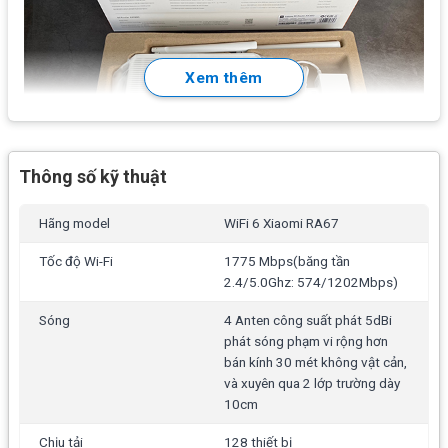
Xem thêm
Thông số kỹ thuật
Hãng model
WiFi 6 Xiaomi RA67
Tính năng chính của Xiaomi RA67
Tốc độ Wi-Fi
1775 Mbps(băng tần
2.4/5.0Ghz: 574/1202Mbps)
Băng thông
160Mhz
và
1024-QAM tổng tốc độ
1775Mbps
Sóng
4 Anten công suất phát 5dBi
phát sóng phạm vi rộng hơn
Phát băng tần kép
(574Mbps trên 2.4Ghz +
bán kính 30 mét không vật cản,
1202Mbps trên 5.0Ghz)
, công nghệ sóng 802.11AX
và xuyên qua 2 lớp trường dày
4×4 nhanh hơn chuẩn 4×4 802.11ac đến 2,3 lần, có thể
10cm
đảm bảo xử ký mượt mà cả khi nhiều thiết bị cùng lúc
Chịu tải
128 thiết bị
load video như video call, stream, Camera…