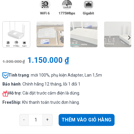
1.150.000
₫
1.300.000
₫
Tình
trạng
: mới 100%, phụ kiện Adapter, Lan 1,5m
Bảo hành
: Chính hãng 12 tháng, lỗi 1 đổi 1
Hỗ trợ:
Cài đặt trước cắm điện là dùng.
FreeShip:
Khi thanh toán trước đơn hàng.
Xiaomi RA67 Router WiFi 6 tốc độ AX1800, 4anten, 3 Lan
THÊM VÀO GIỎ HÀNG