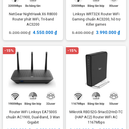
NetGear NightHawk X6 R8000
Linksys WRT32X Router WiFi
Router phát WiFi, Tri-band
Gaming chuẩn AC3200, hỗ trợ
AC3200
Killer games
4.550.000
₫
3.990.000
₫
5.200.000
₫
5.400.000
₫
-15%
-15%
Router WiFi Linksys EA7500S
Mikrotik RBD52G-5HacD2HnD-TC
chuẩn AC1900, Dual-Band, 3 Wan
(HAP AC2) Router WiFi AC
Gigabit
1167Mbps