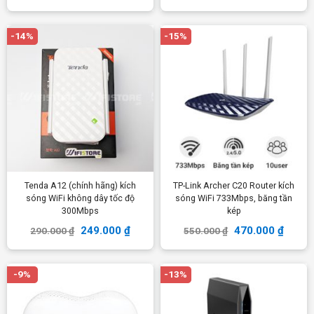
-14%
-15%
Tenda A12 (chính hãng) kích
TP-Link Archer C20 Router kích
sóng WiFi không dây tốc độ
sóng WiFi 733Mbps, băng tần
300Mbps
kép
249.000
₫
470.000
₫
290.000
₫
550.000
₫
-9%
-13%