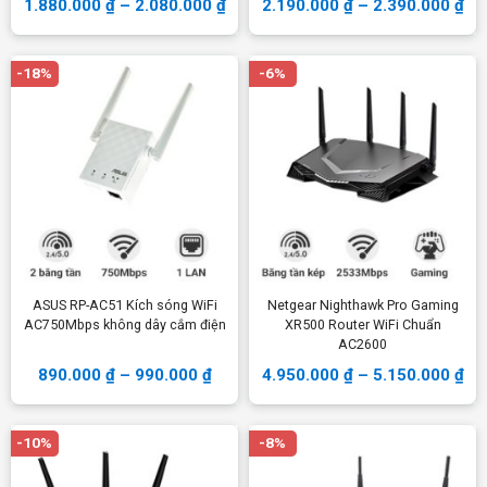
1.880.000
₫
–
2.080.000
₫
2.190.000
₫
–
2.390.000
₫
-18%
-6%
ASUS RP-AC51 Kích sóng WiFi
Netgear Nighthawk Pro Gaming
AC750Mbps không dây cắm điện
XR500 Router WiFi Chuẩn
AC2600
890.000
₫
–
990.000
₫
4.950.000
₫
–
5.150.000
₫
-10%
-8%