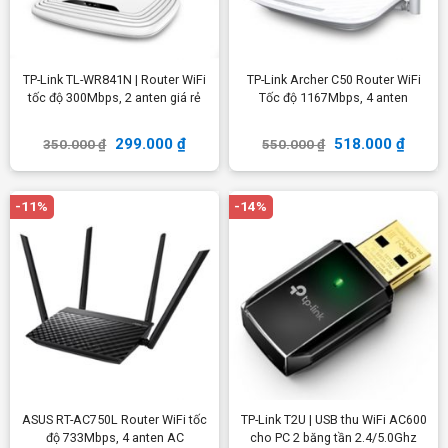
TP-Link TL-WR841N | Router WiFi
TP-Link Archer C50 Router WiFi
tốc độ 300Mbps, 2 anten giá rẻ
Tốc độ 1167Mbps, 4 anten
299.000
₫
518.000
₫
350.000
₫
550.000
₫
-11%
-14%
ASUS RT-AC750L Router WiFi tốc
TP-Link T2U | USB thu WiFi AC600
độ 733Mbps, 4 anten AC
cho PC 2 băng tần 2.4/5.0Ghz