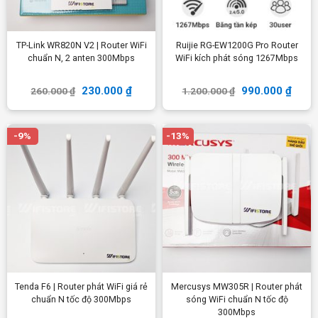
TP-Link WR820N V2 | Router WiFi
Ruijie RG-EW1200G Pro Router
chuẩn N, 2 anten 300Mbps
WiFi kích phát sóng 1267Mbps
230.000
₫
990.000
₫
260.000
₫
1.200.000
₫
-9%
-13%
Tenda F6 | Router phát WiFi giá rẻ
Mercusys MW305R | Router phát
chuẩn N tốc độ 300Mbps
sóng WiFi chuẩn N tốc độ
300Mbps