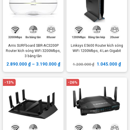
Arris SURFboard SBR-AC3200P
Linksys E5600 Router kích sóng
Router kích sóng WiFi 3200Mbps,
WiFi 1200Mbps, 4 Lan Gigabit
3 băng tần
2.890.000
₫
–
3.190.000
₫
1.045.000
₫
1.200.000
₫
-13%
-26%