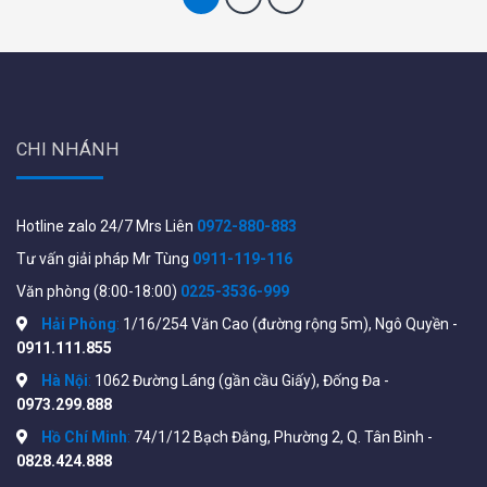
CHI NHÁNH
Hotline zalo 24/7 Mrs Liên
0972-880-883
Tư vấn giải pháp Mr Tùng
0911-119-116
Văn phòng (8:00-18:00)
0225-3536-999
Hải Phòng
:
1/16/254 Văn Cao (đường rộng 5m), Ngô Quyền -
0911.111.855
Hà Nội
:
1062 Đường Láng (gần cầu Giấy), Đống Đa -
0973.299.888
Hồ Chí Minh
:
74/1/12 Bạch Đằng, Phường 2, Q. Tân Bình -
0828.424.888