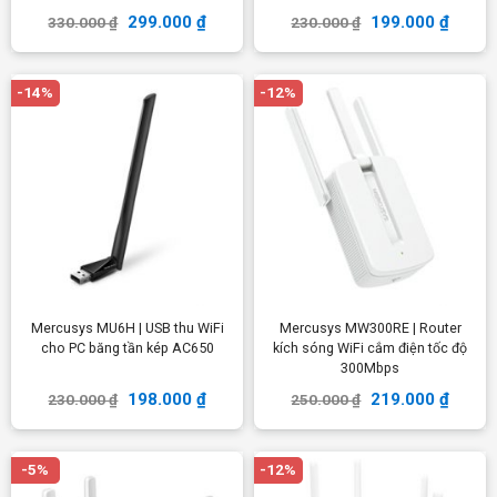
299.000
₫
199.000
₫
330.000
₫
230.000
₫
-14%
-12%
Mercusys MU6H | USB thu WiFi
Mercusys MW300RE | Router
cho PC băng tần kép AC650
kích sóng WiFi cắm điện tốc độ
300Mbps
198.000
₫
219.000
₫
230.000
₫
250.000
₫
-5%
-12%