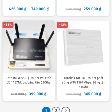
625.000
₫
–
749.000
₫
259.000
₫
300.000
₫
-11%
-12%
Totolink A720R | Router WiFi tốc
Totolink A830R -Router phát
độ 1167Mbps, băng tần 5.0Ghz
sóng WiFi 1167Mbps, băng tần
5.0Ghz
399.000
₫
345.000
₫
450.000
₫
390.000
₫
1
2