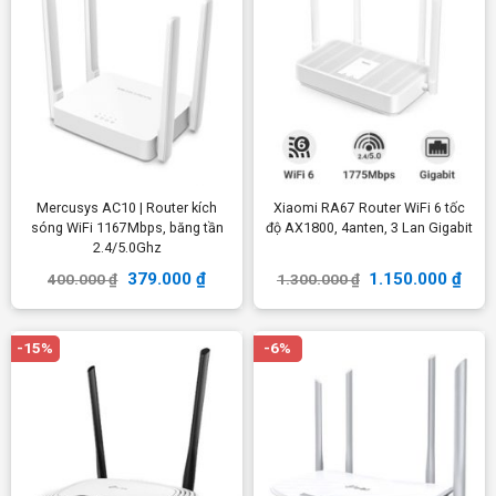
Mercusys AC10 | Router kích
Xiaomi RA67 Router WiFi 6 tốc
sóng WiFi 1167Mbps, băng tần
độ AX1800, 4anten, 3 Lan Gigabit
2.4/5.0Ghz
379.000
₫
1.150.000
₫
400.000
₫
1.300.000
₫
-15%
-6%