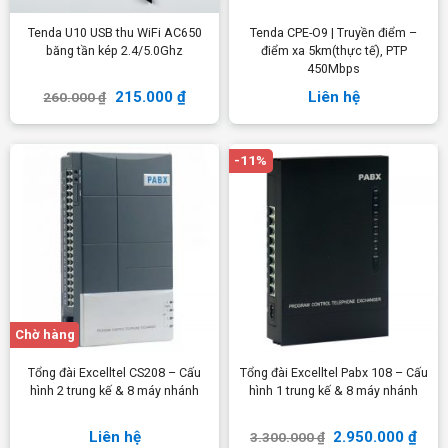
Tenda U10 USB thu WiFi AC650
Tenda CPE-O9 | Truyền điểm –
băng tần kép 2.4/5.0Ghz
điểm xa 5km(thực tế), PTP
450Mbps
215.000
₫
Liên hệ
260.000
₫
-11%
Chờ hàng
Tổng đài Excelltel CS208 – Cấu
Tổng đài Excelltel Pabx 108 – Cấu
hình 2 trung kế & 8 máy nhánh
hình 1 trung kế & 8 máy nhánh
Liên hệ
2.950.000
₫
3.300.000
₫