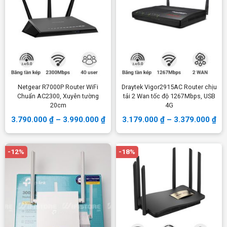
Netgear R7000P Router WiFi
Draytek Vigor2915AC Router chịu
Chuẩn AC2300, Xuyên tường
tải 2 Wan tốc độ 1267Mbps, USB
20cm
4G
3.790.000
₫
–
3.990.000
₫
3.179.000
₫
–
3.379.000
₫
-12%
-18%