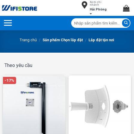
Xem chi
Skip
nhánh
Hải Phòng
to
content
Tìm
kiếm:
Trang chủ
/
Sản phẩm Chọn lắp đặt
/
Lắp đặt tận nơi
Theo yêu cầu
-17%