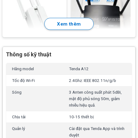
Xem thêm
Mercusys MW300RE | Router
Totolink A720R | Router WiFi
Thông số kỹ thuật
kích sóng WiFi cắm điện tốc
tốc độ 1167Mbps, băng tần
độ 300Mbps
5.0Ghz
Hãng model
Tenda A12
219.000
₫
399.000
₫
250.000
₫
450.000
₫
Tốc độ Wi-Fi
2.4Ghz: IEEE 802.11n/g/b
Sóng
3 Anten công suất phát 5dBi,
-17%
mật độ phủ sóng 50m, giảm
nhiễu hiệu quả.
Chịu tải
10-15 thiết bị
Quản lý
Cài đặt qua Tenda App và trình
duyệt