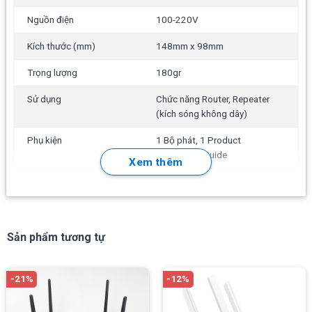
Nguồn điện
100-220V
Tenda AC5S Bộ phát kích sóng
Kích thước (mm)
148mm x 98mm
WiFi tốc độ 1167Mbps, 4anten
6dBi
Trọng lượng
180gr
499.000
₫
–
545.000
₫
Sử dụng
Chức năng Router, Repeater
(kích sóng không dây)
Phụ kiện
1 Bộ phát, 1 Product
Installation Guide
Kích cho 1 lớp tường dày 20cm
(tính từ vị trí lắp đến
Xem thêm
bộ phát WiFi gốc)
-12%
-8%
Sản phẩm tương tự
-21%
-12%