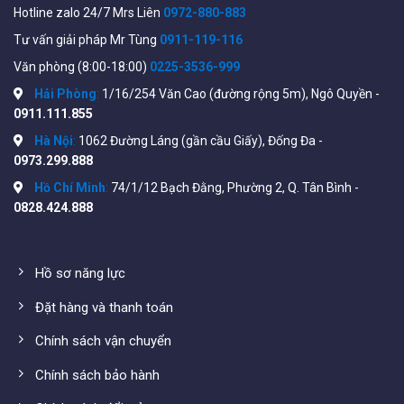
719.000
₫
660.000
₫
790.000
₫
700.000
₫
Hotline zalo 24/7 Mrs Liên
0972-880-883
Tư vấn giải pháp Mr Tùng
0911-119-116
Văn phòng (8:00-18:00)
0225-3536-999
-38%
Hải Phòng
:
1/16/254 Văn Cao (đường rộng 5m), Ngô Quyền -
0911.111.855
Hà Nội
:
1062 Đường Láng (gần cầu Giấy), Đống Đa -
0973.299.888
Hồ Chí Minh
:
74/1/12 Bạch Đằng, Phường 2, Q. Tân Bình -
0828.424.888
NetMax NM-T550 | Router WiFi
300Mbps T550 xuyên cực
Hồ sơ năng lực
mạnh 2 lớp tường 10cm
Đặt hàng và thanh toán
450.000
₫
720.000
₫
Chính sách vận chuyển
Chính sách bảo hành