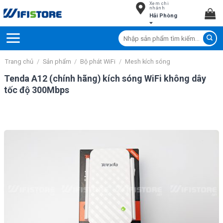
Xem chi
Skip
nhánh
Hải Phòng
to
content
Tìm
kiếm:
Trang chủ
/
Sản phẩm
/
Bộ phát WiFi
/
Mesh kích sóng
Tenda A12 (chính hãng) kích sóng WiFi không dây
tốc độ 300Mbps