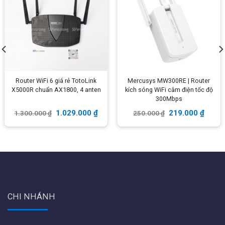
Kích WiFi cắm ổ điện Totolink
Ancatus A2 Kích sóng WiFi
EX1200L, Tốc độ 1167Mbps
cắm ổ điện chuẩn AC1200, 4
Màn LED
anten
588.000
₫
559.000
₫
669.000
₫
610.000
₫
Router WiFi 6 giá rẻ TotoLink
Mercusys MW300RE | Router
X5000R chuẩn AX1800, 4 anten
kích sóng WiFi cắm điện tốc độ
-9%
-6%
300Mbps
1.029.000
₫
219.000
₫
1.300.000
₫
250.000
₫
CHI NHÁNH
Tenda AC8 Router WiFi tốc độ
Tenda AC7 Bộ phát kích sóng
1167Mbps, 4 anten 6dBi,
WiFi tốc độ 1167Mbps, 5anten
1Wan/3Lan Gigabit
6dBi