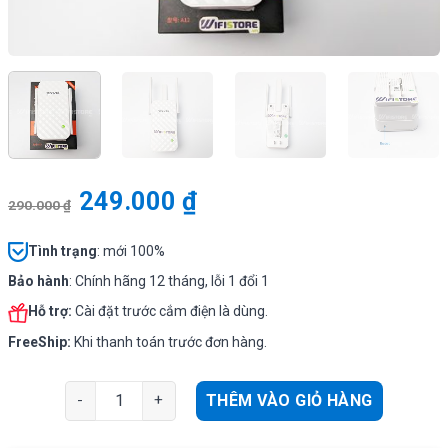
249.000
₫
290.000
₫
Tình
trạng
: mới 100%
Bảo hành
: Chính hãng 12 tháng, lỗi 1 đổi 1
Hỗ trợ:
Cài đặt trước cắm điện là dùng.
FreeShip:
Khi thanh toán trước đơn hàng.
Tenda A12 (chính hãng) kích sóng WiFi không dây tốc 
THÊM VÀO GIỎ HÀNG