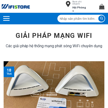
Xem chi
Skip
nhánh
Hải Phòng
to
content
Tìm
kiếm:
GIẢI PHÁP MẠNG WIFI
Các giải pháp hệ thống mạng phát sóng WiFi chuyên dụng
18
Th4