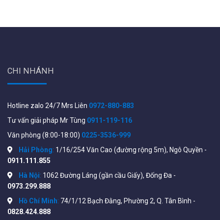
CHI NHÁNH
Hotline zalo 24/7 Mrs Liên
0972-880-883
Tư vấn giải pháp Mr Tùng
0911-119-116
Văn phòng (8:00-18:00)
0225-3536-999
Hải Phòng
:
1/16/254 Văn Cao (đường rộng 5m), Ngô Quyền -
0911.111.855
Hà Nội
:
1062 Đường Láng (gần cầu Giấy), Đống Đa -
0973.299.888
Hồ Chí Minh
:
74/1/12 Bạch Đằng, Phường 2, Q. Tân Bình -
0828.424.888