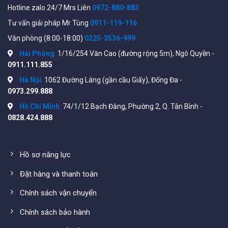
Hotline zalo 24/7 Mrs Liên
0972-880-883
Tư vấn giải pháp Mr Tùng
0911-119-116
Văn phòng (8:00-18:00)
0225-3536-999
Hải Phòng
:
1/16/254 Văn Cao (đường rộng 5m), Ngô Quyền -
0911.111.855
Hà Nội
:
1062 Đường Láng (gần cầu Giấy), Đống Đa -
0973.299.888
Hồ Chí Minh
:
74/1/12 Bạch Đằng, Phường 2, Q. Tân Bình -
0828.424.888
Hồ sơ năng lực
Đặt hàng và thanh toán
Chính sách vận chuyển
Chính sách bảo hành