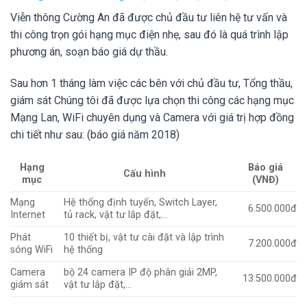
Viễn thông Cường An đã được chủ đầu tư liên hệ tư vấn và
thi công trọn gói hạng mục điện nhẹ, sau đó là quá trình lập
phương án, soạn báo giá dự thầu.
Sau hơn 1 tháng làm việc các bên với chủ đầu tư, Tổng thầu,
giám sát Chúng tôi đã được lựa chọn thi công các hạng mục
Mạng Lan, WiFi chuyên dụng và Camera với giá trị hợp đồng
chi tiết như sau: (báo giá năm 2018)
Hạng
Báo giá
Cấu hình
mục
(VNĐ)
Mạng
Hệ thống định tuyến, Switch Layer,
6.500.000đ
Internet
tủ rack, vật tư lắp đặt,…
Phát
10 thiết bị, vật tư cài đặt và lập trình
7.200.000đ
sóng WiFi
hệ thống
Camera
bộ 24 camera IP độ phân giải 2MP,
13.500.000đ
giám sát
vật tư lắp đặt,…