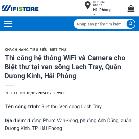
Xem chi
Skip
nhánh
Hải Phòng
to
content
Tìm
kiếm:
KHÁCH HÀNG TIÊU BIỂU
,
BIỆT THỰ
Thi công hệ thống WiFi và Camera cho
Biệt thự tại ven sông Lạch Tray, Quận
Dương Kinh, Hải Phòng
POSTED ON
18/01/2024
BY
UPWEB
Tên công trình:
Biệt thự Ven sông Lạch Tray
Địa điểm:
đường Phạm Văn Đồng, phường Anh Dũng, quận
Dương Kinh, TP Hải Phòng