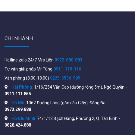
CHI NHÁNH
Hotline zalo 24/7 Mrs Liên
0972-880-883
Tư vấn giải pháp Mr Tùng
0911-119-116
Văn phòng (8:00-18:00)
0225-3536-999
Hải Phòng
:
1/16/254 Văn Cao (đường rộng 5m), Ngô Quyền -
0911.111.855
Hà Nội
:
1062 Đường Láng (gần cầu Giấy), Đống Đa -
0973.299.888
Hồ Chí Minh
:
74/1/12 Bạch Đằng, Phường 2, Q. Tân Bình -
0828.424.888