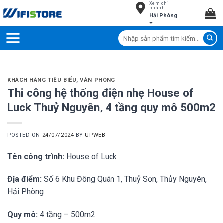
Xem chi
Skip
nhánh
Hải Phòng
to
content
Tìm
kiếm:
KHÁCH HÀNG TIÊU BIỂU
,
VĂN PHÒNG
Thi công hệ thống điện nhẹ House of
Luck Thuỷ Nguyên, 4 tầng quy mô 500m2
POSTED ON
24/07/2024
BY
UPWEB
Tên công trình:
House of Luck
Địa điểm:
Số 6 Khu Đông Quán 1, Thuỷ Sơn, Thủy Nguyên
,
Hải Phòng
Quy mô:
4 tầng – 500m2