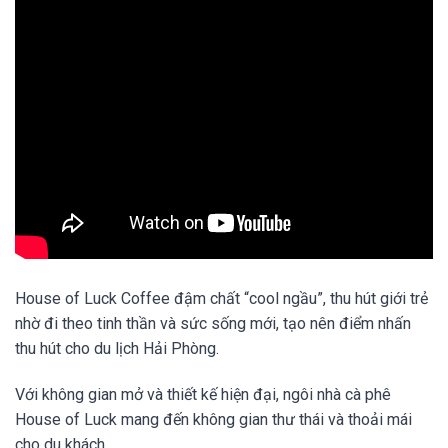
House of Luck Coffee đậm chất “cool ngầu”, thu hút giới trẻ
nhờ đi theo tinh thần và sức sống mới, tạo nên điểm nhấn
thu hút cho du lịch Hải Phòng.
Với không gian mở và thiết kế hiện đại, ngôi nhà cà phê
House of Luck mang đến không gian thư thái và thoải mái
cho du khách.