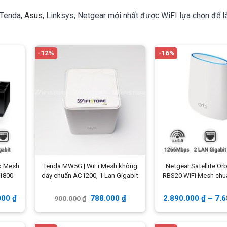
 Tenda,
Asus
, Linksys, Netgear mới nhất được WiFI lựa chọn để l
-12%
-16%
k Mesh
Tenda MW5G | WiFi Mesh không
Netgear Satellite Orb
X1800
dây chuẩn AC1200, 1 Lan Gigabit
RBS20 WiFi Mesh ch
000
₫
788.000
₫
2.890.000
₫
–
7.
900.000
₫