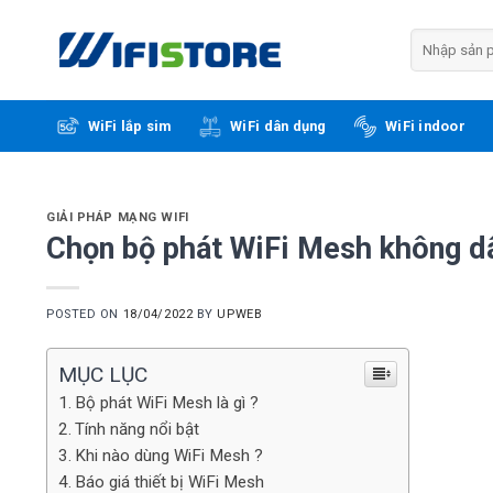
Skip
to
Tìm
kiếm:
content
WiFi lắp sim
WiFi dân dụng
WiFi indoor
GIẢI PHÁP MẠNG WIFI
Chọn bộ phát WiFi Mesh không d
POSTED ON
18/04/2022
BY
UPWEB
MỤC LỤC
Bộ phát WiFi Mesh là gì ?
Tính năng nổi bật
Khi nào dùng WiFi Mesh ?
Báo giá thiết bị WiFi Mesh