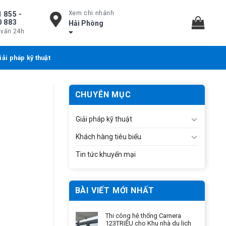
Xem chi nhánh
 855 -
0 883
Hải Phòng
 vấn 24h
iải pháp kỹ thuật
CHUYÊN MỤC
Giải pháp kỹ thuật
Khách hàng tiêu biểu
Tin tức khuyến mại
BÀI VIẾT MỚI NHẤT
Thi công hệ thống Camera
123TRIỆU cho Khu nhà du lịch