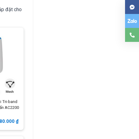
ắp đặt cho
i Tri-band
uẩn AC2200
680.000
₫