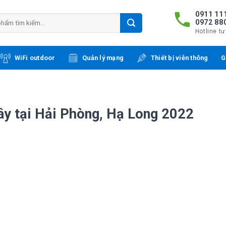
0911 111
0972 88
Hotline tư
WiFi outdoor
Quản lý mạng
Thiết bị viễn thông
G
ây tại Hải Phòng, Hạ Long 2022