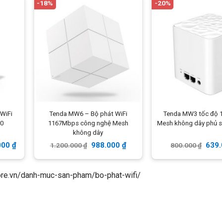
-18%
-20%
 WiFi
Tenda MW6 – Bộ phát WiFi
Tenda MW3 tốc độ 1
0
1167Mbps công nghệ Mesh
Mesh không dây phủ 
không dây
000
₫
988.000
₫
639
1.200.000
₫
800.000
₫
tore.vn/danh-muc-san-pham/bo-phat-wifi/