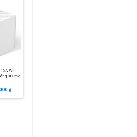
167, WiFi
sóng 300m2
.000
₫