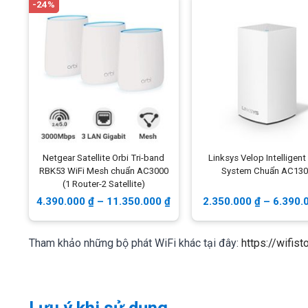
-24%
Netgear Satellite Orbi Tri-band
Linksys Velop Intelligent
RBK53 WiFi Mesh chuẩn AC3000
System Chuẩn AC130
(1 Router-2 Satellite)
4.390.000
₫
–
11.350.000
₫
2.350.000
₫
–
6.390.
Tham khảo những bộ phát WiFi khác tại đây:
https://wifis