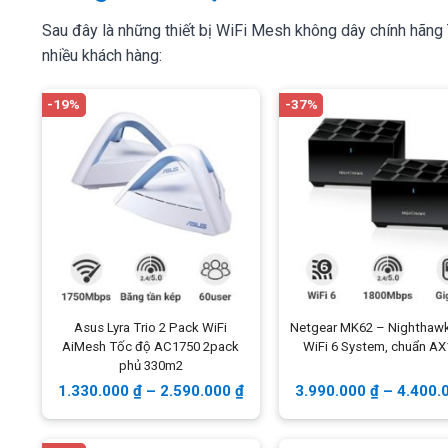
Sau đây là những thiết bị WiFi Mesh không dây chính hãng
nhiều khách hàng:
-19%
-37%
Asus Lyra Trio 2 Pack WiFi
Netgear MK62 – Nighthaw
AiMesh Tốc độ AC1750 2pack
WiFi 6 System, chuẩn A
phủ 330m2
1.330.000
₫
–
2.590.000
₫
3.990.000
₫
–
4.400.