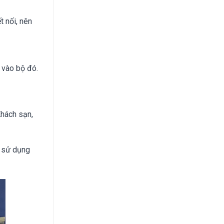
t nối, nên
 vào bộ đó.
Khách sạn,
i sử dụng