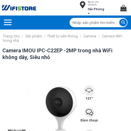
Xem chi
Skip
nhánh
Hải Phòng
to
content
Tìm
kiếm:
Trang chủ
/
Sản phẩm
/
Thiết bị viễn thông
/
Camera
/
Camera WiFi
trong nhà
Camera IMOU IPC-C22EP -2MP trong nhà WiFi
không dây, Siêu nhỏ