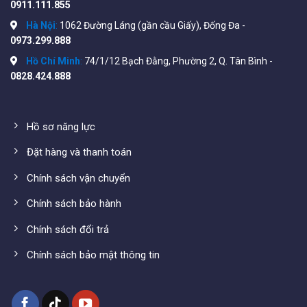
0911.111.855
Hà Nội
:
1062 Đường Láng (gần cầu Giấy), Đống Đa -
0973.299.888
Hồ Chí Minh
:
74/1/12 Bạch Đằng, Phường 2, Q. Tân Bình -
0828.424.888
Hồ sơ năng lực
Đặt hàng và thanh toán
Chính sách vận chuyển
Quan sát ban đêm
Chính sách bảo hành
Với công nghệ mới nhất của nhà sản xuất Ezviz cho phép
quan sát hồng ngoại ban đêm
xa 10 mét
, giúp người
Chính sách đổi trả
dùng giám sát an ninh từ xa 24h/7.
Chính sách bảo mật thông tin