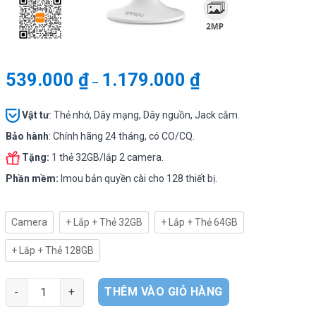
539.000
₫
1.179.000
₫
–
Vật tư
:
Thẻ nhớ, Dây mạng, Dây nguồn, Jack cắm.
Bảo hành
: Chính hãng 24 tháng, có CO/CQ.
Tặng:
1 thẻ 32GB/lắp 2 camera.
Phần mềm:
Imou bản quyền cài cho 128 thiết bị.
Camera
+ Lắp + Thẻ 32GB
+ Lắp + Thẻ 64GB
+ Lắp + Thẻ 128GB
Camera IMOU IPC-C22EP -2MP trong nhà WiFi không dây, Siêu 
THÊM VÀO GIỎ HÀNG