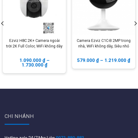
Độ phân giải 2560 × 1440
Đóng gói
Camera, phụ kiện, dán đánh dấu
Lens mount: M12
Ống kính
2.8 mm, horizontal FOV: 96°, vertical FOV: 52°,
diagonal FOV: 113°
Ezviz H8C 2K+ Camera ngoài
Camera Ezviz C1C-B 2MP trong
trời 2K Full Color, WiFi không dây
nhà, WiFi không dây, Siêu nhỏ
4 mm, horizontal FOV: 75°, vertical FOV: 40°, diagonal
FOV: 89°
1.090.000
₫
–
579.000
₫
–
1.219.000
₫
1.730.000
₫
Tầm xa hồng ngoại: đến 30m.
Depth of Field:
2.8 mm: 2 m to ∞
4 mm: 2.7 m to ∞
CHI NHÁNH
DORI:
2.8 mm, D: 64 m, O: 25 m, R: 12 m, I: 6 m
Hotline zalo 24/7 Mrs Liên
0972-880-883