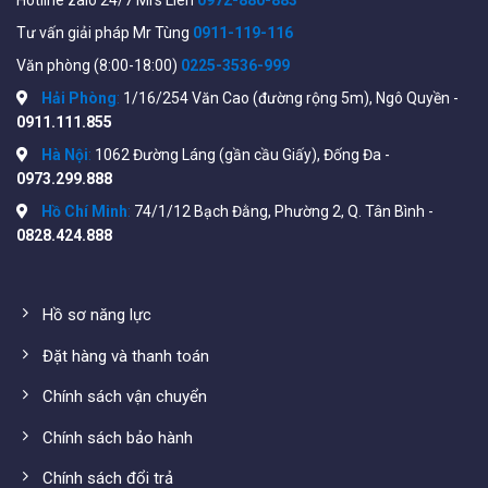
4 mm, D: 82 m, O: 32 m, R: 16 m, I: 8 m
Tư vấn giải pháp Mr Tùng
0911-119-116
Wide Dynamic Range: 120dB
Văn phòng (8:00-18:00)
0225-3536-999
Hải Phòng
:
1/16/254 Văn Cao (đường rộng 5m), Ngô Quyền -
Audio typed: -U: Mono sound
0911.111.855
Audio Compression: -U:
Hà Nội
:
1062 Đường Láng (gần cầu Giấy), Đống Đa -
G.711ulaw/G.711alaw/G.722.1/G.726/MP2L2/PCM/AAC-
0973.299.888
LC
Hồ Chí Minh
:
74/1/12 Bạch Đằng, Phường 2, Q. Tân Bình -
Hỗ trợ dịch vụ Hik-Connect, ko hỗ trợ tính năng DDNS.
0828.424.888
Nguồn cấp: 12 VDC ± 25%, 0.4 A, max. 5 W,Ø5.5 mm
coaxial power plug
Hồ sơ năng lực
Thông tin chi tiết của sản phẫm xem tại đây:
Hikvision
Đặt hàng và thanh toán
DS-2CD1147G2-LUF
Chính sách vận chuyển
Chính sách bảo hành
Chính sách đổi trả