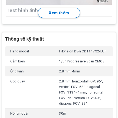
Test hình ảnh thực tế
Xem thêm
Thông số kỹ thuật
Hãng model
Hikvision DS-2CD1147G2-LUF
Cảm biến
1/3" Progressive Scan CMOS
Ống kính
2.8 mm, 4mm
Góc quay
2.8 mm, horizontal FOV: 96°,
vertical FOV: 52°, diagonal
FOV: 113° - 4 mm, horizontal
FOV: 75°, vertical FOV: 40°,
diagonal FOV: 89°
Hồng ngoại
30m