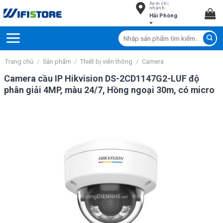
Xem chi
Skip
nhánh
Hải Phòng
to
content
Tìm
kiếm:
Trang chủ
/
Sản phẩm
/
Thiết bị viễn thông
/
Camera
Camera cầu IP Hikvision DS-2CD1147G2-LUF độ
phân giải 4MP, màu 24/7, Hồng ngoại 30m, có micro