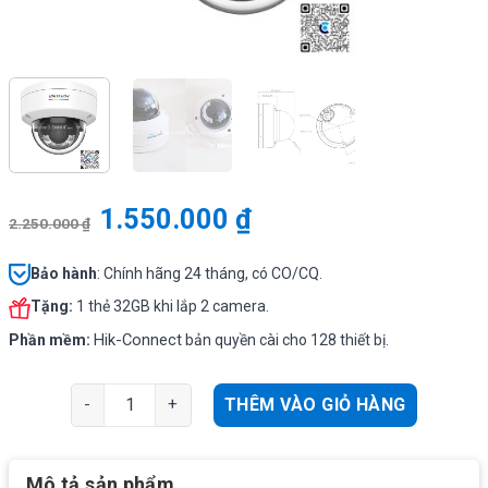
1.550.000
₫
2.250.000
₫
Bảo hành
: Chính hãng 24 tháng, có CO/CQ.
Tặng:
1 thẻ 32GB khi lắp 2 camera.
Hik-Connect
Phần mềm:
bản quyền cài cho 128 thiết bị.
Camera cầu IP Hikvision DS-2CD1147G2-LUF độ phân giả
THÊM VÀO GIỎ HÀNG
Mô tả sản phẩm