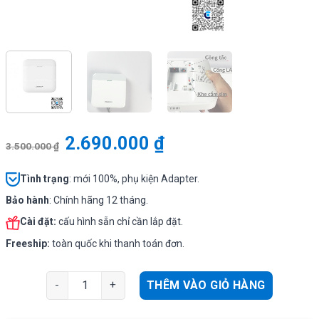
2.690.000
₫
3.500.000
₫
Tình
trạng
: mới 100%, phụ kiện Adapter.
Bảo hành
: Chính hãng 12 tháng.
Cài đặt:
cấu hình sẵn chỉ cần lắp đặt.
Freeship:
toàn quốc khi thanh toán đơn.
Hikvision DS-PWA64-L-WB | Trung tâm báo động không dâ
THÊM VÀO GIỎ HÀNG