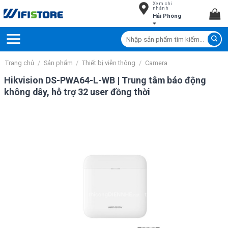
Xem chi
Skip
nhánh
Hải Phòng
to
content
Tìm
kiếm:
Trang chủ
/
Sản phẩm
/
Thiết bị viễn thông
/
Camera
Hikvision DS-PWA64-L-WB | Trung tâm báo động
không dây, hỗ trợ 32 user đồng thời