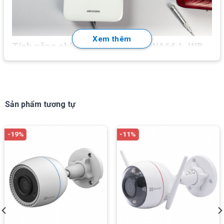
Xem thêm
Tính năng chính Hikvision DS-PWA64-L-WB
Chất liệu nhựa chất lượng, màu trắng
Hệ thống báo động không dây, hỗ trợ tầm xa tín hiệu
đến
1.200m.
Sản phẩm tương tự
Hỗ trợ
1
cổng LAN, kết nối Wifi, khe cắm SIM kết nối
GPRS, gọi điện và gửi SMS.
-19%
-11%
Báo động qua tin nhắn/cuộc gọi.
Xem video thông qua phần mềm Hik-connect.
Cấu hình thông qua Web, ứng dụng di động.
Hỗ trợ tối đa
64
vùng không dây.
Hỗ trợ kế nối:
32
tay điều khiển,
2
bộ lặp,
4
loa,
8
đầu
đọc thẻ và bàn phím.