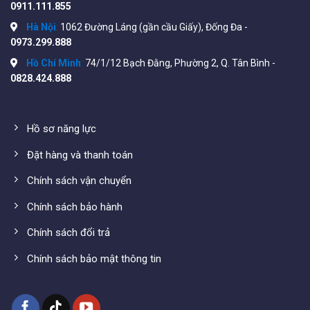
0911.111.855
Hà Nội
:
1062 Đường Láng (gần cầu Giấy), Đống Đa -
0973.299.888
Hồ Chí Minh
:
74/1/12 Bạch Đằng, Phường 2, Q. Tân Bình -
0828.424.888
Tham khảo thêm các sản phẩm Camera khác
tại:
https://wifistore.vn/danh-muc-san-
pham/thiet-bi/camera/
Hồ sơ năng lực
Đặt hàng và thanh toán
Chính sách vận chuyển
Chính sách bảo hành
Chính sách đổi trả
Chính sách bảo mật thông tin