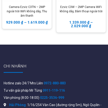
Camera Ezviz C3TN – 2MP
Ezviz C3W – 2MP Camera WiFi
Hỗ trợ
32
User gồm:
1
user cài đặt,
1
user cài đặt,
1
ngoài trời WiFi không dây, Thu
không dây, Đàm thoại ngoài trời
user quản trị và
30
user thường
âm thanh
Gửi Video báo động thông qua Email và App
929.000
₫
–
1.619.000
₫
1.339.000
₫
–
2.029.000
₫
Pin sạc dự phòng
4520 mAh
, hoạt động lên đến
12h
sau khi mất điện
Nhật kí bộ nhớ được lưu trữ:
500
Thông số kĩ thuật chi tiết của sản phẩm xem tại:
https://www.hikvision.com/sg/products/Alarm-
Products/wireless-intrusion-alarm/ax-pro/ds-pwa64-
CHI NHÁNH
l-wb/
Hotline zalo 24/7 Mrs Liên
0972-880-883
Tư vấn giải pháp Mr Tùng
0911-119-116
Văn phòng (8:00-18:00)
0225-3536-999
Hải Phòng
:
1/16/254 Văn Cao (đường rộng 5m), Ngô Quyền -