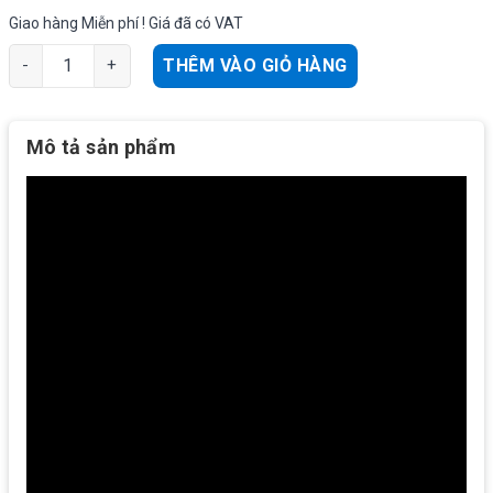
Giao hàng Miễn phí ! Giá đã có VAT
Ezviz H6C - 2MP Camera trong nhà xoay ngang 340, WiFi không 
THÊM VÀO GIỎ HÀNG
Mô tả sản phẩm