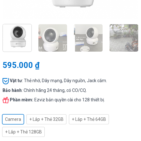
595.000
₫
Vật tư
:
Thẻ nhớ, Dây mạng, Dây nguồn, Jack cắm.
Bảo hành
: Chính hãng 24 tháng, có CO/CQ.
Phần mềm:
Ezviz bản quyền cài cho 128 thiết bị.
Camera
+ Lắp + Thẻ 32GB
+ Lắp + Thẻ 64GB
+ Lắp + Thẻ 128GB