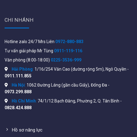
hiện nay, vì có giá thành rẻ nhưng vẫn quan sát rõ mọi chi
tiết trong góc nhìn, hơn nữa camera trong nhà Ezviz C6N
còn được trang bị công nghệ hỗ trợ zoom phóng to.
CHI NHÁNH
Hotline zalo 24/7 Mrs Liên
0972-880-883
Tư vấn giải pháp Mr Tùng
0911-119-116
Văn phòng (8:00-18:00)
0225-3536-999
Hải Phòng
:
1/16/254 Văn Cao (đường rộng 5m), Ngô Quyền -
0911.111.855
Hà Nội
:
1062 Đường Láng (gần cầu Giấy), Đống Đa -
0973.299.888
Hình ảnh thực tế
ban ngày
Camera Ezviz độ phân giải
2MP
Hồ Chí Minh
:
74/1/12 Bạch Đằng, Phường 2, Q. Tân Bình -
0828.424.888
Quan sát ban đêm
Với công nghệ mới nhất của nhà sản xuất Ezviz cho phép
Hồ sơ năng lực
quan sát hồng ngoại ban đêm
xa 10 mét
, giúp người