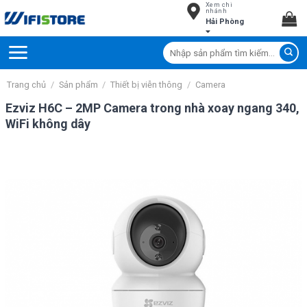
Xem chi
Skip
nhánh
Hải Phòng
to
content
Tìm
kiếm:
Trang chủ
/
Sản phẩm
/
Thiết bị viễn thông
/
Camera
Ezviz H6C – 2MP Camera trong nhà xoay ngang 340,
WiFi không dây