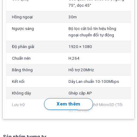
75°, dọc 45°
trực tiếp & xem lại qua
App tải miễn
phí trọn đời trên
IOS/Android.
Hồng ngoại
30m
Ngược sáng
Bộ lọc cắt bỏ tín hiệu hồng
Ezviz C6N phù hợp cho nhu cầu quan sát đơn giản như số
ngoại chuyển đổi tự động
lượng ít từ
1 – 3 mắt
tại: Phòng khách, Phòng học của trẻ,
Theo dõi người cao tuổi, Cửa hàng nhỏ, Phương tiện giao
Độ phân giải
1920 × 1080
thông, Văn phòng công trình…
Chuẩn nén
H.264
Băng thông
Hỗ trợ 20MHz
Kết nối
Dây Lan chuẩn 10-100Mbps
Không dây
Ghép cặp AP
Xem thêm
Lưu trữ
Khe cắm thẻ nhớ MicroSD (Tối
đa 256 GB)
Quản lý
Qua app Ezviz
kich_thuoc
88 mm x 88.2 mm x 119 mm
Sản phẩm tương tự