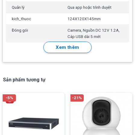
mid=5&pfc=%7B%22groupIds%22%3A%5B3%5D%2C%22
Quản lý
Qua app hoặc trình duyệt
kich_thuoc
124X120X145mm
Đóng gói
Camera, Nguồn DC 12V 1.2A,
Cáp USB dài 5 mét
Xem thêm
Đặc điểm nổi bật
Sản phẩm tương tự
2.0 Megapixel, Zoom 3X optical PTZ camera
-5%
-21%
3-10mm Varifocal Lens
1080p@30 2.0 Megapixel Resolution (-
1080p(1920×1080)720P(1280×720)VGA(640×480)