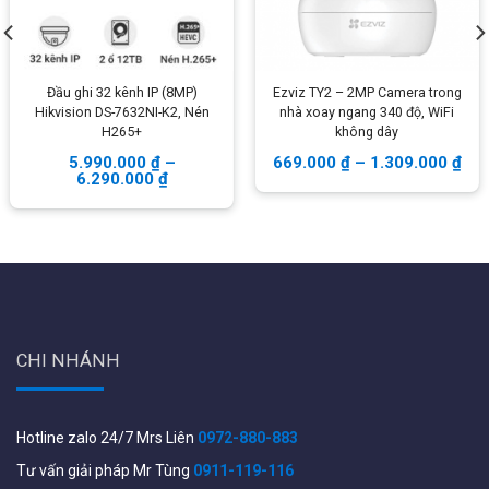
5.0Lux @F2.0
70 degree HOV
Đầu ghi 32 kênh IP (8MP)
Ezviz TY2 – 2MP Camera trong
Hikvision DS-7632NI-K2, Nén
nhà xoay ngang 340 độ, WiFi
Auto Exposure
H265+
không dây
5.990.000
₫
–
669.000
₫
–
1.309.000
₫
White Balance: Manual/Auto
6.290.000
₫
Interface Universal Serial Bus (USB2.0)
(Pan) +/-180∑(0° ~ 360°) continuously
(Tilt) + 90° / – 45°
CHI NHÁNH
Pan/Tilt Speed: 1-100°/sec
VISCA OUT RS-232C for 2nd camera control
Hotline zalo 24/7 Mrs Liên
0972-880-883
EIA/RS485
Tư vấn giải pháp Mr Tùng
0911-119-116