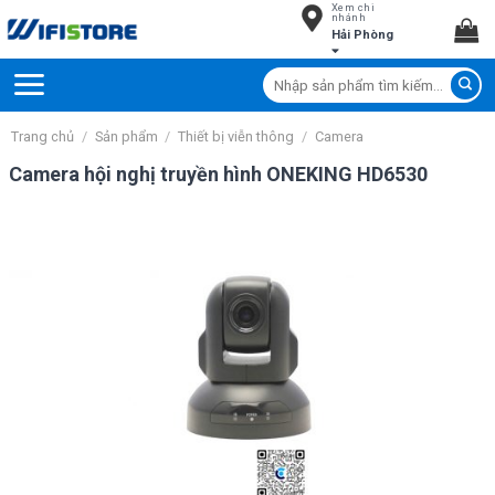
Xem chi
Skip
nhánh
Hải Phòng
to
content
Tìm
kiếm:
Trang chủ
/
Sản phẩm
/
Thiết bị viễn thông
/
Camera
Camera hội nghị truyền hình ONEKING HD6530