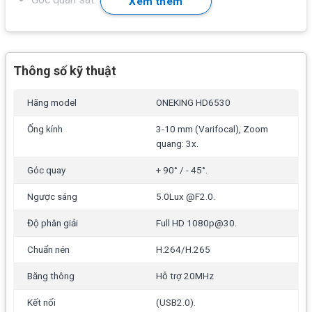
Xem thêm
Quay quét: + 90° / – 45°.
Tốc độ Pan/ Tilt: 1-100°/sec.
Thông số kỹ thuật
Hình ảnh: Full HD 1080p@30.
Interface Universal Serial Bus (USB2.0).
Hãng model
ONEKING HD6530
One touch to Multi-functions.
Ống kính
3-10 mm (Varifocal), Zoom
Remote điều khiển từ xa (IR Remote Control).
quang: 3x.
Chức năng cân bằng ánh sáng trắng ATW: Manual/
Góc quay
+ 90° / - 45°.
Auto.
Ngược sáng
5.0Lux @F2.0.
Chiều dài cáp USB: 5 mét.
Độ phân giải
Full HD 1080p@30.
Cổng kết nối: RS485.
Chuẩn nén
H.264/H.265
Nguồn điện: 12VDC, 1.2A.
Băng thông
Hỗ trợ 20MHz
Thông số kĩ thuật của ONEKING HD6530 xem tại:
https://www.oneking.cn/h-pd-18.html?
Kết nối
(USB2.0).