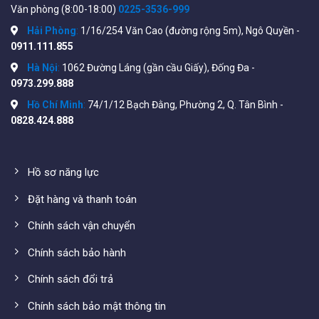
Văn phòng (8:00-18:00)
0225-3536-999
USB Interface
Hải Phòng
:
1/16/254 Văn Cao (đường rộng 5m), Ngô Quyền -
0911.111.855
IR REMOTE CONTROL
Hà Nội
:
1062 Đường Láng (gần cầu Giấy), Đống Đa -
One touch to Multi-functions
0973.299.888
Hồ Chí Minh
:
74/1/12 Bạch Đằng, Phường 2, Q. Tân Bình -
Tham khảo thêm các loại camera khác tại:
0828.424.888
https://wifistore.vn/danh-muc-san-pham/thiet-
bi/camera/camera-wifi-trong-nha/
Hồ sơ năng lực
Đặt hàng và thanh toán
Chính sách vận chuyển
Chính sách bảo hành
Chính sách đổi trả
Chính sách bảo mật thông tin