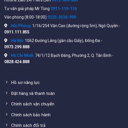
coaxial power plug
Tư vấn giải pháp Mr Tùng
0911-119-116
Thông tin chi tiết của sản phẫm xem tại đây:
Hikvision
Văn phòng (8:00-18:00)
0225-3536-999
DS-2CD1323G0-IUF
Hải Phòng
:
1/16/254 Văn Cao (đường rộng 5m), Ngô Quyền -
0911.111.855
Hà Nội
:
1062 Đường Láng (gần cầu Giấy), Đống Đa -
0973.299.888
Hồ Chí Minh
:
74/1/12 Bạch Đằng, Phường 2, Q. Tân Bình -
0828.424.888
Hồ sơ năng lực
Đặt hàng và thanh toán
Mô hình hoạt động camera IP
Chính sách vận chuyển
Camera Hikvision DS-2CD1323G0-IUF nhận tín hiệu
thông qua cáp Lan 8 lõi từ switch và nguồn điện DC qua
Chính sách bảo hành
adapter, hoặc trường hợp phổ biến nhất là nhận cả tín hiệu
Chính sách đổi trả