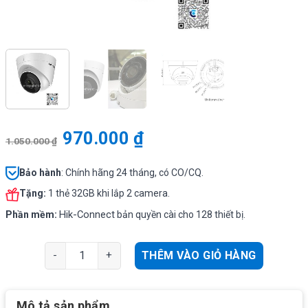
970.000
₫
1.050.000
₫
Bảo hành
: Chính hãng 24 tháng, có CO/CQ.
Tặng:
1 thẻ 32GB khi lắp 2 camera.
Hik-Connect
Phần mềm:
bản quyền cài cho 128 thiết bị.
Camera cầu IP Hikvision DS-2CD1323G0-IUF độ phân giả
THÊM VÀO GIỎ HÀNG
Mô tả sản phẩm