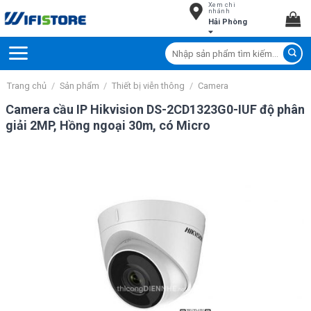
Xem chi
Skip
nhánh
Hải Phòng
to
content
Tìm
kiếm:
Trang chủ
/
Sản phẩm
/
Thiết bị viễn thông
/
Camera
Camera cầu IP Hikvision DS-2CD1323G0-IUF độ phân
giải 2MP, Hồng ngoại 30m, có Micro