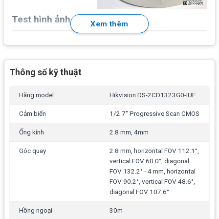
Test hình ảnh thực tế
Xem thêm
Thông số kỹ thuật
Hãng model
Hikvision DS-2CD1323G0-IUF
Cảm biến
1/2.7" Progressive Scan CMOS
Ống kính
2.8 mm, 4mm
Góc quay
2.8 mm, horizontal FOV 112.1°,
vertical FOV 60.0°, diagonal
FOV 132.2° - 4 mm, horizontal
FOV 90.2°, vertical FOV 48.6°,
diagonal FOV 107.6°
Hồng ngoại
30m