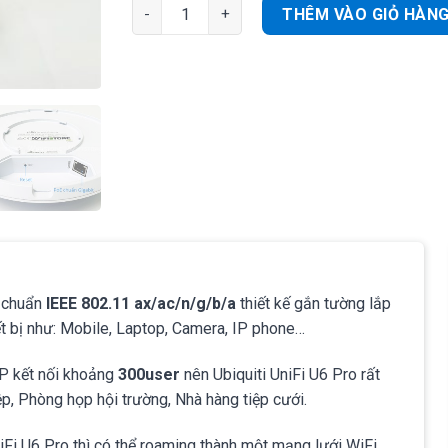
Ubiquiti UniFi U6 Pro(WiFi 6) | Wifi ốp trần 53
THÊM VÀO GIỎ HÀN
chuẩn
IEEE 802.11 ax/ac/n/g/b/a
thiết kế gắn tường lắp
ết bị như: Mobile, Laptop, Camera, IP phone…
P kết nối khoảng
300user
nên Ubiquiti UniFi U6 Pro rất
, Phòng họp hội trường, Nhà hàng tiệp cưới.
UniFi U6 Pro thì có thể roaming thành một mạng lưới WiFi