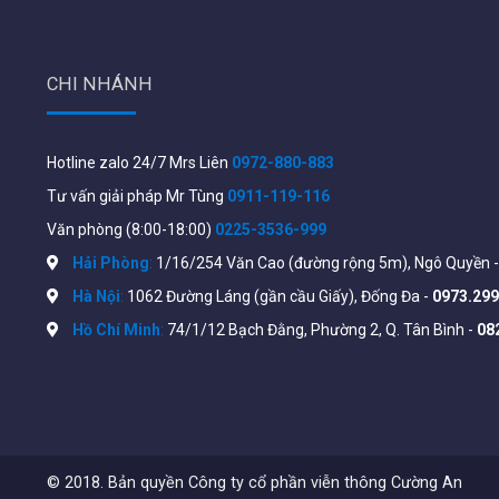
Ubiquiti UniFi U6 Pro có tính năng
PoE chuẩn Gigabi
dễ dàng an toàn (điện 24-48v) chỉ cần duy nhất 1 dợi 
CHI NHÁNH
Có thể cài đặt và quản lý 1 hay nhiều thiết bị Ubiquiti 
xa, với giao diện trực quan giúp người dũng cũng có 
Chế độ hoạt động
: Access Point
Hotline zalo 24/7 Mrs Liên
0972-880-883
Tư vấn giải pháp Mr Tùng
0911-119-116
Bảo mậ
t: WEP, WPA-PSK, WPA-TKIP, WPA2 AES, 802
Văn phòng (8:00-18:00)
0225-3536-999
Hỗ trợ: VLAN
theo chuẩn 802.11Q, WMM, giới hạn tố
Hải Phòng
:
1/16/254 Văn Cao (đường rộng 5m), Ngô Quyền 
Hỗ trợ quản lý
Guest Portal
/
Hotspot Support
Hà Nội
:
1062 Đường Láng (gần cầu Giấy), Đống Đa -
0973.299
Thông số chi tiết từ file datasheet của Ubiquiti UniFi 
Hồ Chí Minh
:
74/1/12 Bạch Đằng, Phường 2, Q. Tân Bình -
08
© 2018. Bản quyền Công ty cổ phần viễn thông Cường An