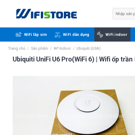
Skip
to
Tìm
kiếm:
content
WiFi lắp sim
WiFi dân dụng
WiFi indoor
Trang chủ
/
Sản phẩm
/
AP Indoor
/
Ubiquiti (USA)
Ubiquiti UniFi U6 Pro(WiFi 6) | Wifi ốp tr