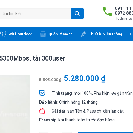
0911 111
0972 88
Hotline tư
WiFi outdoor
Quản lý mạng
Thiết bị viễn thông
G
ần 5300Mbps, tải 300user
5.280.000
₫
5.595.000
₫
Tình
trạng
: mới 100%, Phụ kiện: Đế gắn trần
Bảo hành
: Chính hãng 12 tháng.
Cài đặt:
sẵn Tên & Pass chỉ cần lắp đặt.
Freeship:
khi thanh toán trước đơn hàng.