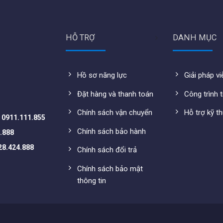
t
đáp ứng tín hiệu internet vào tối đa 1000 Mbps, lắp đặt
cáp Lan 8 lõi kết nối từ Adaptet / Switch PoE.
HỖ TRỢ
DANH MỤC
UniFi U6 Lite tập trung qua trình duyệt/
UniFi Controller
từ
thể kiểm soát mọi thông số tình trạng của hệ thống mạng.
Hồ sơ năng lực
Giải pháp v
.11i
Đặt hàng và thanh toán
Công trình t
c độ truy cập AP cho từng người dùng
Chính sách vận chuyển
Hỗ trợ kỹ t
-
0911.111.855
Chính sách bảo hành
.888
U6 Pro tải tại đây:
https://dl.ui.com/ds/u6-pro_ds.pdf
28.424.888
Chính sách đổi trả
Chính sách bảo mật
thông tin