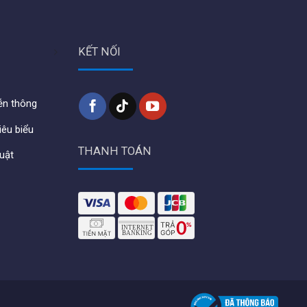
KẾT NỐI
iễn thông
iêu biểu
THANH TOÁN
huật