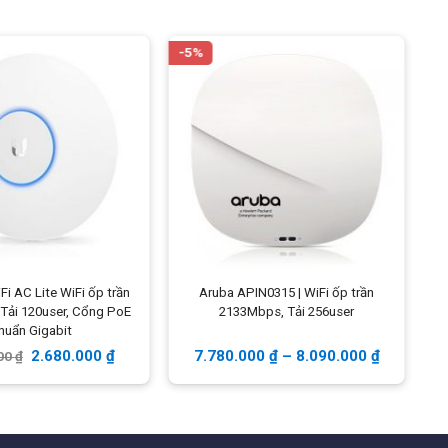
Phụ kiện
Thiết bị, hưỡng dẫn cài đặt
nhanh
-5%
-1
iFi AC Lite WiFi ốp trần
Aruba APIN0315 | WiFi ốp trần
Tải 120user, Cổng PoE
2133Mbps, Tải 256user
huẩn Gigabit
2.680.000
₫
7.780.000
₫
–
8.090.000
₫
00
₫