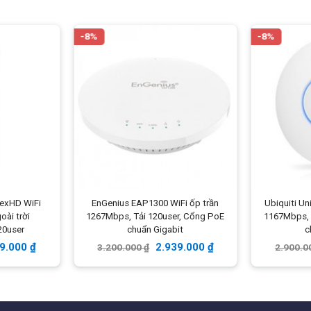
-8%
-8%
Wi-Fi 6
tổng băng thông
5.3 Gbps (
573.5
i hạn tốc độ truy cập thì toàn bộ thiết bị sẽ được phân phối
hịch với khoảng cách đến bộ phát.
& MU-MIMO 4×4
( 5GHz-6dBi)
phát công suất thực Max
Ubiquiti UniFi U6 Pro phát sóng trong bán kính
80
lexHD WiFi
EnGenius EAP1300 WiFi ốp trần
Ubiquiti Un
 giảm độ trễ xuống mức thấp nhất ở các tác vụ sử dụng ít
oài trời
1267Mbps, Tải 120user, Cổng PoE
1167Mbps, 
20user
chuẩn Gigabit
c
gười dùng di chuyển liên tục mà không bị gián đoạn kết nối,
39.000
₫
2.939.000
₫
3.200.000
₫
2.900.0
00
người dùng, không xảy ra tình trạng thiết bị sau đẩy thiết