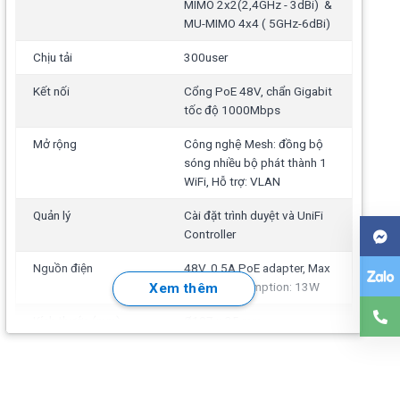
MIMO 2x2(2,4GHz - 3dBi) &
MU-MIMO 4x4 ( 5GHz-6dBi)
Chịu tải
300user
Kết nối
Cổng PoE 48V, chẩn Gigabit
tốc độ 1000Mbps
Mở rộng
Công nghệ Mesh: đồng bộ
sóng nhiều bộ phát thành 1
WiFi, Hỗ trợ: VLAN
Quản lý
Cài đặt trình duyệt và UniFi
Controller
Nguồn điện
48V, 0.5A PoE adapter, Max
power consumption: 13W
Xem thêm
Kích thước (mm)
Ø197 x 35 mm
Trọng lượng
460 g
Sử dụng
Gắn trần, gắn tường