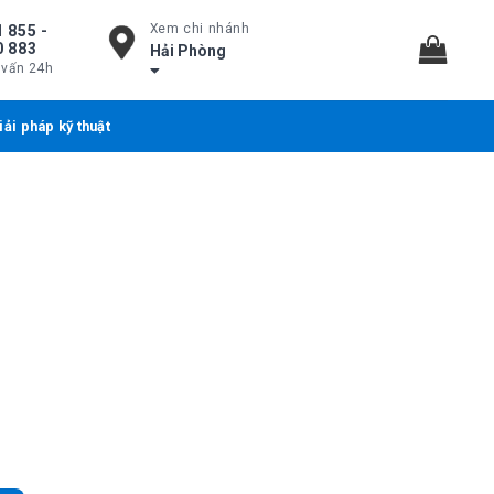
Xem chi nhánh
 855 -
0 883
Hải Phòng
 vấn 24h
iải pháp kỹ thuật