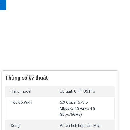
00Mbps, tải 300user số lượng
G
Thông số kỹ thuật
Hãng model
Ubiquiti UniFi U6 Pro
Tốc độ Wi-Fi
5.3 Gbps (573.5
Mbps/2,4GHz và 4.8
Gbps/5GHz)
Sóng
Anten tích hợp sẵn: MU-