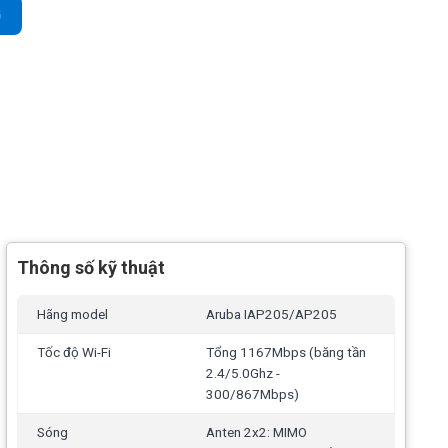
i 100user số lượng
G
Thông số kỹ thuật
Hãng model
Aruba IAP205/AP205
Tốc độ Wi-Fi
Tổng 1167Mbps (băng tần
2.4/5.0Ghz -
300/867Mbps)
Sóng
Anten 2x2: MIMO