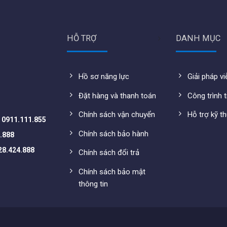
r/Controller/Cloud/Remote
mà không cần thay thế thiết bị
c tính năng thu thập dữ liệu
HỖ TRỢ
DANH MỤC
ừ các sóng 3G/4G/Microwave…
 giúp từ Router như
VLAN/DHCP Server/Firewall/QoS.
Hồ sơ năng lực
Giải pháp v
xem trên file
datasheet
tại đây:
Đặt hàng và thanh toán
Công trình t
00Series.pdf
Chính sách vận chuyển
Hỗ trợ kỹ t
-
0911.111.855
Chính sách bảo hành
.888
28.424.888
Chính sách đổi trả
Chính sách bảo mật
thông tin