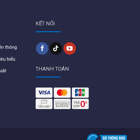
KẾT NỐI
iễn thông
iêu biểu
THANH TOÁN
huật