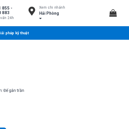
Xem chi nhánh
 855 -
0 883
Hải Phòng
 vấn 24h
iải pháp kỹ thuật
n: Đế gắn trần