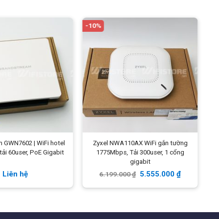
Trọng lượng
380g
Sử dụng
Chế độ vận hành: Aruba
-10%
-
Instant AP, Mobility
Controller-managed AP,
Remote.
Phụ kiện
Đế gắn trần
 GWN7602 | WiFi hotel
Zyxel NWA110AX WiFi gắn tường
ải 60user, PoE Gigabit
1775Mbps, Tải 300user, 1 cổng
gigabit
Liên hệ
5.555.000
₫
6.199.000
₫