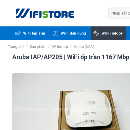
Skip
to
Tìm
kiếm:
content
WiFi lắp sim
WiFi dân dụng
WiFi indoor
Trang chủ
/
Sản phẩm
/
AP Indoor
/
Aruba (USA)
Aruba IAP/AP205 | WiFi ốp trần 1167 Mbp