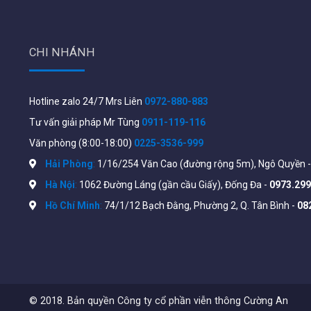
Chuyển đổi linh hoạt giữa các mô hình
no-Controlle
Hỗ trợ trực tiếp
Wifi Marketing
với đầy đủ API cho cá
Độ bảo mật cao hàng đầu thế giới
CHI NHÁNH
Tích hợp công nghệ ACC tự động
tránh nhiễu sóng
t
Tích hợp sẵn các tính năng cao cấp mà không cần trợ
Hotline zalo 24/7 Mrs Liên
0972-880-883
Thông số kỹ thuật Aruba IAP/AP205 từ nhà sản xuất 
Tư vấn giải pháp Mr Tùng
0911-119-116
https://www.arubanetworks.com/assets/ds/DS_AP2
Văn phòng (8:00-18:00)
0225-3536-999
Hải Phòng
:
1/16/254 Văn Cao (đường rộng 5m), Ngô Quyền 
Hà Nội
:
1062 Đường Láng (gần cầu Giấy), Đống Đa -
0973.299
Hồ Chí Minh
:
74/1/12 Bạch Đằng, Phường 2, Q. Tân Bình -
08
© 2018. Bản quyền Công ty cổ phần viễn thông Cường An