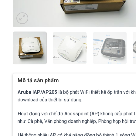
Mô tả sản phẩm
Aruba IAP/AP205
là bộ phát WiFi thiết kế ốp trần với k
download của thiết bị sử dụng.
Hoạt động với chế độ Acesspoint (AP) không cấp phát 
như: Cà phê, Văn phòng doanh nghiệp, Phòng họp hội trư
Hệ thống nhiều AP có khả năng đồng bộ thành 1 sóng Wi