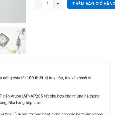
Aruba IAP/AP205 | WiFi ốp trần 1167 Mbps, Tả
THÊM VÀO GIỎ HÀN
hả năng chịu tải
100 thiết bị
truy cập, tùy vào hành vi
IP nên Aruba IAP/AP205 rất phù hợp cho những hệ thống
ờng, Nhà hàng tiệp cưới.
Fi (SSID) là môi trường hoạt động cho các hệ thống không