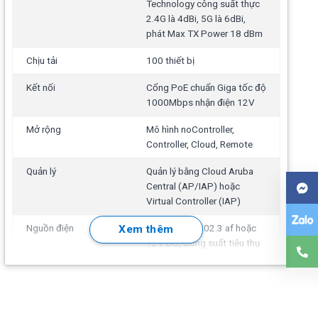
Technology công suất thực
2.4G là 4dBi, 5G là 6dBi,
phát Max TX Power 18 dBm
Chịu tải
100 thiết bị
Kết nối
Cổng PoE chuẩn Giga tốc độ
1000Mbps nhận điện 12V
Mở rộng
Mô hình noController,
Controller, Cloud, Remote
Quản lý
Quản lý bằng Cloud Aruba
Central (AP/IAP) hoặc
Virtual Controller (IAP)
Nguồn điện
Nguồn: POE 802.3 af hoặc
Xem thêm
12V DC, Công suất tiêu thụ
tối đa: 12.5W
Kích thước (mm)
150 mm x 150 mm x 41.5
mm