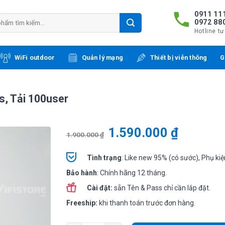
0911 111
0972 88
Hotline tư
WiFi outdoor
Quản lý mạng
Thiết bị viễn thông
G
s, Tải 100user
1.590.000
₫
1.900.000
₫
Tình
trạng
: Like new 95% (có sước), Phụ kiệ
Bảo hành
: Chính hãng 12 tháng.
Cài đặt:
sẵn Tên & Pass chỉ cần lắp đặt.
Freeship:
khi thanh toán trước đơn hàng.