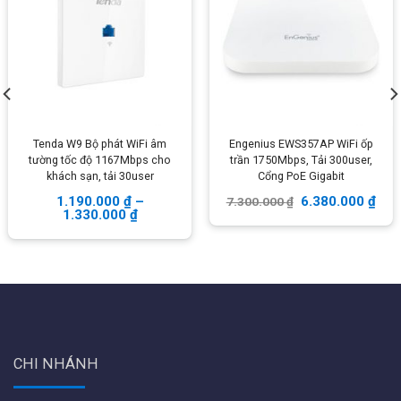
nhanh
Tenda W9 Bộ phát WiFi âm
Engenius EWS357AP WiFi ốp
tường tốc độ 1167Mbps cho
trần 1750Mbps, Tải 300user,
khách sạn, tải 30user
Cổng PoE Gigabit
1.190.000
₫
–
6.380.000
₫
7.300.000
₫
1.330.000
₫
Cách sử dụng
Ruijie RAP-2200(F)
Nếu sử dụng Ruijie RAP-2200(F) để mở rộng phạm vi
phát sóng thì chỉ cần cấp mạng lan vào là sử dụng. Nhưng
nếu muốn hệ thống chịu tải hơn 100 thiết bị truy cập bắt
CHI NHÁNH
buộc phải có 2 thành phần: