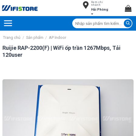
Xem chi
Skip
nhánh
Hải Phòng
to
content
Tìm
kiếm:
Trang chủ
/
Sản phẩm
/
AP Indoor
Ruijie RAP-2200(F) | WiFi ốp trần 1267Mbps, Tải
120user