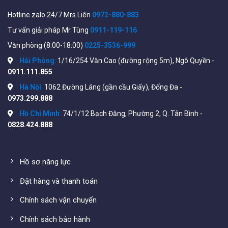
1-Router chịu tải:
là thiết bị định tuyến chức năng
Hotline zalo 24/7 Mrs Liên
0972-880-883
chính là cấp phát địa chỉ IP cho toàn hệ thống(mạng
Tư vấn giải pháp Mr Tùng
0911-119-116
Lan + WiFi).
Văn phòng (8:00-18:00)
0225-3536-999
2-Bộ phát WiFi:
hay còn gọi là điểm truy cập chính là
Hải Phòng
:
1/16/254 Văn Cao (đường rộng 5m), Ngô Quyền -
Ruijie RAP-2200(F) có chức năng kết nối cùng lúc
0911.111.855
nhiều thiết bị sử dụng như: Mobile, Laptop, Camera
Hà Nội
:
1062 Đường Láng (gần cầu Giấy), Đống Đa -
wifi, IP phone..
0973.299.888
Hồ Chí Minh
:
74/1/12 Bạch Đằng, Phường 2, Q. Tân Bình -
0828.424.888
Hồ sơ năng lực
Đặt hàng và thanh toán
Chính sách vận chuyển
Chính sách bảo hành