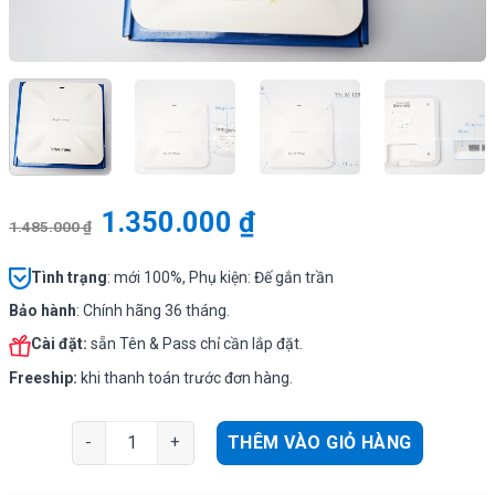
1.350.000
₫
1.485.000
₫
Tình
trạng
: mới 100%, Phụ kiện: Đế gắn trần
Bảo hành
: Chính hãng 36 tháng.
Cài đặt:
sẵn Tên & Pass chỉ cần lắp đặt.
Freeship:
khi thanh toán trước đơn hàng.
Ruijie RAP-2200(F) | WiFi ốp trần 1267Mbps, Tải 120use
THÊM VÀO GIỎ HÀNG