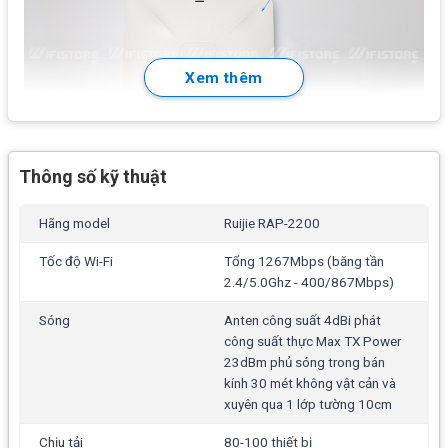
Xem thêm
Thông số kỹ thuật
Tính năng chính
Ruijie RAP-2200(F)
WiFi phát chuẩn
802.11 a/b/g/n/ac
tổng băng thông
Hãng model
Ruijie RAP-2200
1267Mbps
(2.4Ghz 400Mbps + 5.0Ghz 867Mbps)
có
Tốc độ Wi-Fi
Tổng 1267Mbps (băng tần
khả năng kết nối đồng thời 80 – 100 thiết bị truy cập,
2.4/5.0Ghz - 400/867Mbps)
đáp ứng mọi nhu cầu down/upload nội dung Video 4K,
Sóng
Anten công suất 4dBi phát
chơi Game Online…
công suất thực Max TX Power
Anten công suất
4dBi
phát công suất thực Max TX
23dBm phủ sóng trong bán
Power
23dBm
giúp Ruijie RAP-2200F phủ sóng trong
kính 30 mét không vật cản và
xuyên qua 1 lớp tường 10cm
bán kính
30 mét
không vật cản và xuyên qua 1 lớp
tường 10cm
Chịu tải
80-100 thiết bị