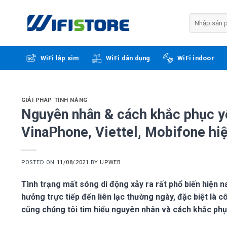
Skip
to
Tìm
kiếm:
content
WiFi lắp sim
WiFi dân dụng
WiFi indoor
GIẢI PHÁP TÍNH NĂNG
Nguyên nhân & cách khắc phục y
VinaPhone, Viettel, Mobifone hi
POSTED ON
11/08/2021
BY
UPWEB
Tình trạng mất sóng di động xảy ra rất phổ biến hiện 
hưởng trực tiếp đến liên lạc thường ngày, đặc biệt là cô
cũng chúng tôi tim hiểu nguyên nhân và cách khắc ph