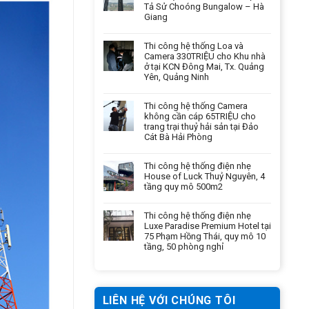
Tả Sử Choóng Bungalow – Hà
Giang
Thi công hệ thống Loa và
Camera 330TRIỆU cho Khu nhà
ở tại KCN Đông Mai, Tx. Quảng
Yên, Quảng Ninh
Thi công hệ thống Camera
không cần cáp 65TRIỆU cho
trang trại thuỷ hải sản tại Đảo
Cát Bà Hải Phòng
Thi công hệ thống điện nhẹ
House of Luck Thuỷ Nguyên, 4
tầng quy mô 500m2
Thi công hệ thống điện nhẹ
Luxe Paradise Premium Hotel tại
75 Phạm Hồng Thái, quy mô 10
tầng, 50 phòng nghỉ
LIÊN HỆ VỚI CHÚNG TÔI