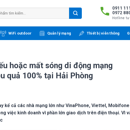
0911 111
0972 88
Hotline tư
WiFi outdoor
Quản lý mạng
Thiết bị viễn thông
G
ếu hoặc mất sóng di động mạng
ệu quả 100% tại Hải Phòng
nay kể cả các nhà mạng lớn như VinaPhone, Viettel, Mobifone
ng việc kinh doanh vì phần lớn giao dịch trên điện thoại. Vì 
ục