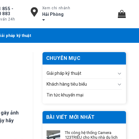
Xem chi nhánh
 855 -
0 883
Hải Phòng
 vấn 24h
iải pháp kỹ thuật
CHUYÊN MỤC
Giải pháp kỹ thuật
Khách hàng tiêu biểu
Tin tức khuyến mại
 gây ảnh
BÀI VIẾT MỚI NHẤT
vậy hãy
Thi công hệ thống Camera
123TRIỆU cho Khu nhà du lịch