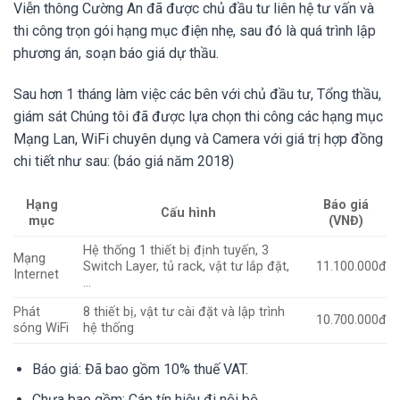
Viễn thông Cường An đã được chủ đầu tư liên hệ tư vấn và
thi công trọn gói hạng mục điện nhẹ, sau đó là quá trình lập
phương án, soạn báo giá dự thầu.
Sau hơn 1 tháng làm việc các bên với chủ đầu tư, Tổng thầu,
giám sát Chúng tôi đã được lựa chọn thi công các hạng mục
Mạng Lan, WiFi chuyên dụng và Camera với giá trị hợp đồng
chi tiết như sau: (báo giá năm 2018)
Hạng
Báo giá
Cấu hình
mục
(VNĐ)
Hệ thống 1 thiết bị định tuyến, 3
Mạng
Switch Layer, tủ rack, vật tư lắp đặt,
11.100.000đ
Internet
…
Phát
8 thiết bị, vật tư cài đặt và lập trình
10.700.000đ
sóng WiFi
hệ thống
Báo giá: Đã bao gồm 10% thuế VAT.
Chưa bao gồm: Cáp tín hiệu đi nội bộ