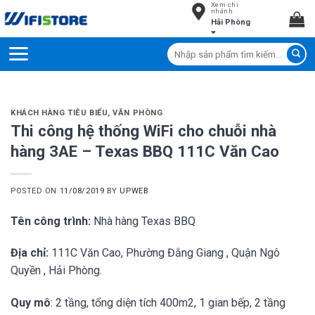
Xem chi
Skip
nhánh
Hải Phòng
to
content
Tìm
kiếm:
KHÁCH HÀNG TIÊU BIỂU
,
VĂN PHÒNG
Thi công hệ thống WiFi cho chuỗi nhà
hàng 3AE – Texas BBQ 111C Văn Cao
POSTED ON
11/08/2019
BY
UPWEB
Tên công trình:
Nhà hàng Texas BBQ
Địa chỉ:
111C Văn Cao, Phường Đằng Giang , Quận Ngô
Quyền , Hải Phòng.
Quy mô
: 2 tầng, tổng diện tích 400m2, 1 gian bếp,
2 tầng