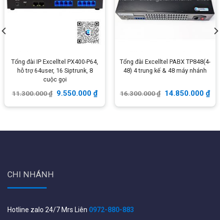
Tổng đài IP Excelltel PX400-P64,
Tổng đài Excelltel PABX TP848(4-
hỗ trợ 64user, 16 Siptrunk, 8
48) 4 trung kế & 48 máy nhánh
cuộc gọi
9.550.000
₫
14.850.000
₫
11.300.000
₫
16.300.000
₫
CHI NHÁNH
Tham khảo các tổng đài nội bộ chuẩn analog khác tại đây:
Hotline zalo 24/7 Mrs Liên
0972-880-883
https://wifistore.vn/danh-muc-san-pham/tong-dai-noi-