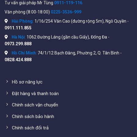
Tư vấn giải pháp Mr Tùng
0911-119-116
bo/tong-dai-analog/
Văn phòng (8:00-18:00)
0225-3536-999
Hải Phòng
:
1/16/254 Văn Cao (đường rộng 5m), Ngô Quyền -
Hướng dẫn lắp đặt tổng đài Excelltel
0911.111.855
Bước 1: Cắm nguồn khởi động thiết bị.
Hà Nội
:
1062 Đường Láng (gần cầu Giấy), Đống Đa -
0973.299.888
Bước 2: Lập trình cấu hình bằng phím của máy nhánh
Hồ Chí Minh
:
74/1/12 Bạch Đằng, Phường 2, Q. Tân Bình -
0828.424.888
Một số hệ thống sử dụng thực tế
Hồ sơ năng lực
Đặt hàng và thanh toán
Chính sách vận chuyển
Chính sách bảo hành
Chính sách đổi trả