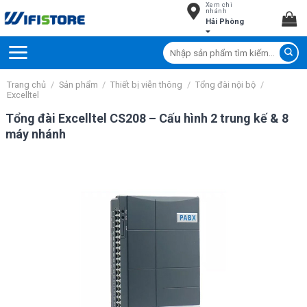
Xem chi
Skip
nhánh
Hải Phòng
to
content
Tìm
kiếm:
Trang chủ
/
Sản phẩm
/
Thiết bị viễn thông
/
Tổng đài nội bộ
/
Excelltel
Tổng đài Excelltel CS208 – Cấu hình 2 trung kế & 8
máy nhánh