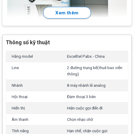
Xem thêm
Thông số kỹ thuật
Tính năng có sẵn tổng đài Excelltel CS208
Hãng model
Excelltel Pabx - China
Hiện số thuê bao gọi đến, khi chuyển máy và các cuộc
gọi nội bộ.
Line
2 đường trung kế(thuê bao viễn
thông)
Lời chào tự động thời gian tối đa 60 giây.
Nhánh
8 máy nhánh lẻ analog
Tùy chọn đổi số từ 1 đến 4.
Hội thoại
Đàm thoại 3 bên
Chọn nhạc chờ.
Hiển thị
Hiện cuộc gọi đến đi
Hạn chế thời lượng hoặc chặn hoàn toàn các cuộc gọi
đi, đến đối với danh sách số hoặc tất cả.
Âm thanh
Chọn nhạc chờ
Tự động cập nhật và thiết lập múi giờ.
Tính năng
Hạn chế, chặn cuộc gọi