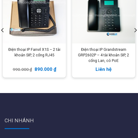
CO Line group/Ext. group
Thông số từ nhà sản xuất của Excelltel MD208 trên
file datasheet xem tại
đây:
http://www.excelltel.com/Small-Business-PABX-
PBX-system-with-cheap-price-MD-series-
pd6485852.html
Điện thoại IP Fanvil X1S – 2 tài
Điện thoại IP Grandstream
khoản SIP, 2 cổng RJ45
GRP2602P – 4 tài khoản SIP, 2
Tham khảo các tổng đài nội bộ chuẩn analog khác tại
cổng Lan, có PoE
đây:
https://wifistore.vn/danh-muc-san-pham/tong-dai-
890.000
₫
Liên hệ
990.000
₫
noi-bo/tong-dai-analog/
CHI NHÁNH