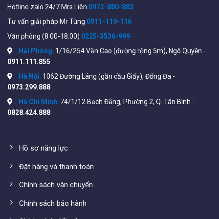
Hotline zalo 24/7 Mrs Liên
0972-880-883
Tư vấn giải pháp Mr Tùng
0911-119-116
Văn phòng (8:00-18:00)
0225-3536-999
Hải Phòng
:
1/16/254 Văn Cao (đường rộng 5m), Ngô Quyền -
0911.111.855
Hà Nội
:
1062 Đường Láng (gần cầu Giấy), Đống Đa -
0973.299.888
Hồ Chí Minh
:
74/1/12 Bạch Đằng, Phường 2, Q. Tân Bình -
0828.424.888
Hướng dẫn lắp đặt tổng đài Excelltel MD208
Hồ sơ năng lực
Bước 1: Cắm nguồn khởi động thiết bị.
Đặt hàng và thanh toán
Bước 2: Lập trình cấu hình bằng phím của máy nhánh
Chính sách vận chuyển
Một số hệ thống sử dụng thực tế
Chính sách bảo hành