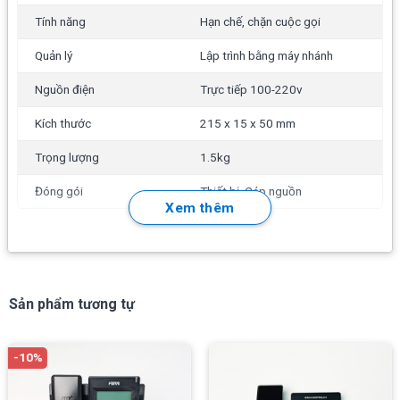
Nhận cuộc gọi
Tính năng
Hạn chế, chặn cuộc gọi
Call barge in
Quản lý
Lập trình bằng máy nhánh
Hạn chế cuộc gọi (phân lớp)
Nguồn điện
Trực tiếp 100-220v
Kiểm soát thời lượng cuộc gọi
Kích thước
215 x 15 x 50 mm
Cuộc gọi nhóm
Trọng lượng
1.5kg
CO line booking
Đóng gói
Thiết bị, Cáp nguồn
CO line dự phòng
Xem thêm
Mã hóa linh hoạt số Ext
Truy vấn số máy lẻ
Chuyển cuộc gọi đi
Sản phẩm tương tự
Chế độ quay nhiều số
Không làm phiền (DND)
-10%
Hội nghị ba bên