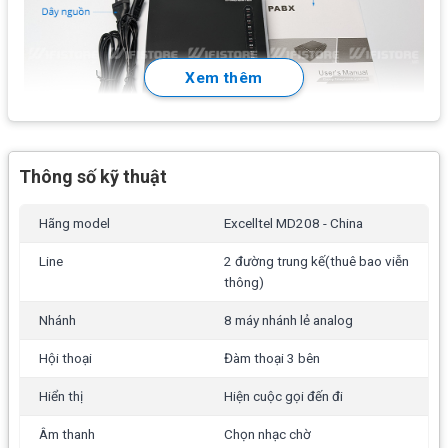
Xem thêm
Thông số kỹ thuật
Tính năng có sẵn tổng đài Excelltel MD208
Hãng model
Excelltel MD208 - China
Chế độ làm việc của người điều hành / người phục vụ
tự động
Line
2 đường trung kế(thuê bao viễn
thông)
OGM (DISA: 12 giây trong một bộ phận)
Nhánh
8 máy nhánh lẻ analog
ID người gọi (chỉ dành cho phần mở rộng đổ chuông
của nhà điều hành)
Hội thoại
Đàm thoại 3 bên
Chuyển cuộc gọi
Hiển thị
Hiện cuộc gọi đến đi
Chuyển tiếp cuộc gọi
Âm thanh
Chọn nhạc chờ