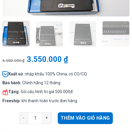
3.550.000
₫
4.000.000
₫
Xuất sứ
: nhập khẩu 100% China, có CO/CQ
Bảo hành
: Chính hãng 12 tháng.
Tặng:
Gói cấu hình trị giá 500.000đ.
Freeship:
khi thanh toán trước đơn hàng.
Tổng đài Excelltel MD208 – Cấu hình 2 trung kế & 8 má
THÊM VÀO GIỎ HÀNG