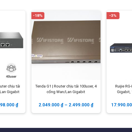
-18%
-3%
ter chịu tải
Tenda G1 | Router chịu tải 100user, 4
Ruijie RG
Lan Gigabit
cổng Wan/Lan Gigabit
Gigabit,
298.000
₫
2.049.000
₫
–
2.499.000
₫
17.990.0