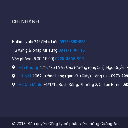
CHI NHÁNH
Hotline zalo 24/7 Mrs Liên
0972-880-883
Tư vấn giải pháp Mr Tùng
0911-119-116
Văn phòng (8:00-18:00)
0225-3536-999
Hải Phòng
:
1/16/254 Văn Cao (đường rộng 5m), Ngô Quyền 
Hà Nội
:
1062 Đường Láng (gần cầu Giấy), Đống Đa -
0973.299
Hồ Chí Minh
:
74/1/12 Bạch Đằng, Phường 2, Q. Tân Bình -
08
Tính năng chính Cisco CBS110-24T-D-E
Hỗ trợ
24 cổng Gigabit Ethernet
2 cổng SFP Gigabit
© 2018. Bản quyền Công ty cổ phần viễn thông Cường An