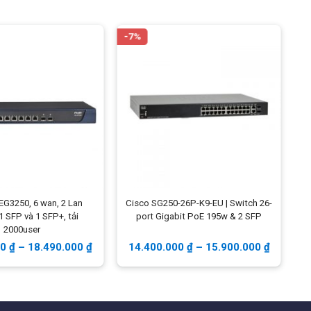
Nguồn điện
System power consumption:
110V=16.3W,
-7%
-
220V=16.34W
Kích thước
279 x 170 x 44 mm (11 x
6.7 x 1.73 in)
Trọng lượng
1.56 kg (3.43 lb)
Đóng gói
Switch, Nguồn điện, Hướng
dẫn sử dụng và lắp đặt
-EG3250, 6 wan, 2 Lan
Cisco SG250-26P-K9-EU | Switch 26-
U
 1 SFP và 1 SFP+, tải
port Gigabit PoE 195w & 2 SFP
2000user
00
₫
–
18.490.000
₫
14.400.000
₫
–
15.900.000
₫