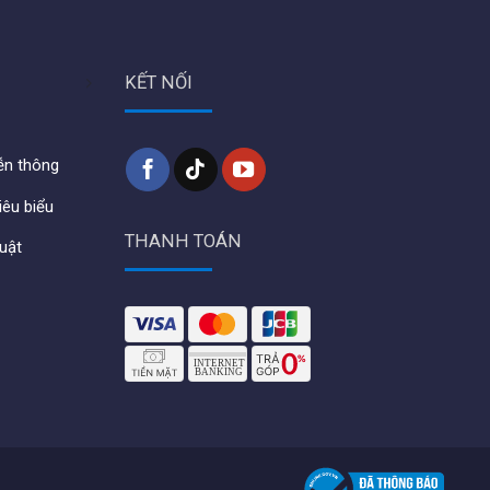
KẾT NỐI
iễn thông
iêu biểu
THANH TOÁN
huật