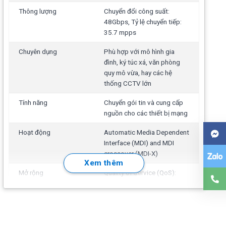
Thông lượng
Chuyển đổi công suất:
48Gbps, Tỷ lệ chuyển tiếp:
35.7 mpps
Chuyên dụng
Phù hợp với mô hình gia
đình, ký túc xá, văn phòng
quy mô vừa, hay các hệ
thống CCTV lớn
Tính năng
Chuyển gói tin và cung cấp
nguồn cho các thiết bị mạng
Hoạt động
Automatic Media Dependent
Interface (MDI) and MDI
crossover (MDI-X)
Xem thêm
Mở rộng
Quality of Service (QoS):
802.1p priority based, 4
hardware queues, priority
queuing and Weighted
Round-Robin (WRR)