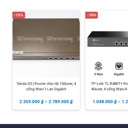
-13%
-16%
ter
Tenda G3 | Router chịu tải 150user, 4
TP-Link TL-R480T+ Rou
ẩn
cổng Wan/1 Lan Gigabit
40user, 4 cổng Wan/4 
₫
2.359.000
₫
–
2.789.000
₫
1.048.000
₫
–
1.