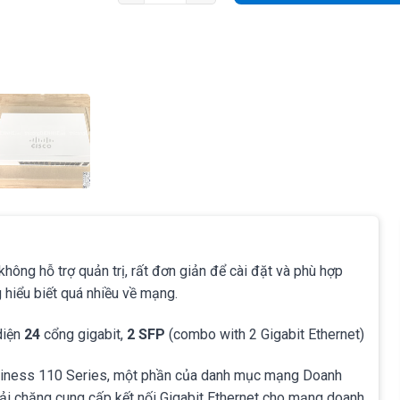
hông hỗ trợ quản trị, rất đơn giản để cài đặt và phù hợp
 hiểu biết quá nhiều về mạng.
diện
24
cổng gigabit,
2 SFP
(combo with 2 Gigabit Ethernet)
usiness 110 Series, một phần của danh mục mạng Doanh
hải chăng cung cấp kết nối Gigabit Ethernet cho mạng doanh