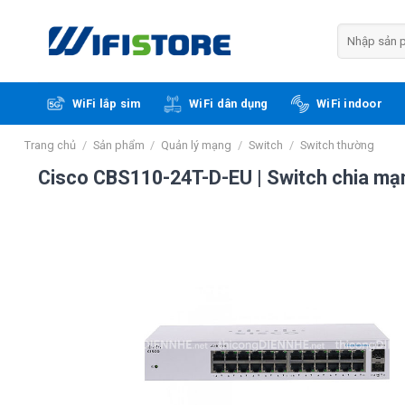
Skip
to
Tìm
kiếm:
content
WiFi lắp sim
WiFi dân dụng
WiFi indoor
Trang chủ
/
Sản phẩm
/
Quản lý mạng
/
Switch
/
Switch thường
Cisco CBS110-24T-D-EU | Switch chia mạ