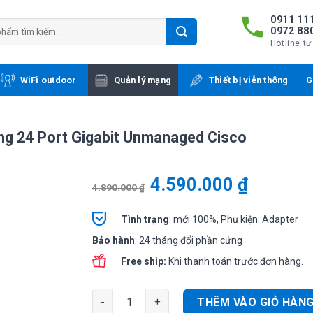
0911 111
0972 88
Hotline tư
WiFi outdoor
Quản lý mạng
Thiết bị viễn thông
G
ng 24 Port Gigabit Unmanaged Cisco
4.590.000
₫
4.890.000
₫
Tình
trạng
: mới 100%, Phụ kiện: Adapter
Bảo hành
: 24 tháng đổi phần cứng
Free ship:
Khi thanh toán trước đơn hàng.
Cisco CBS110-24T-D-EU | Switch chia mạng 2
THÊM VÀO GIỎ HÀN