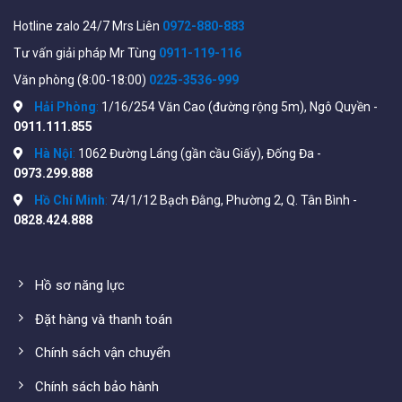
Hotline zalo 24/7 Mrs Liên
0972-880-883
Tham khảo các Switch Managed khác tại đây:
Tư vấn giải pháp Mr Tùng
0911-119-116
https://wifistore.vn/danh-muc-san-pham/quan-
Văn phòng (8:00-18:00)
0225-3536-999
ly/switch/managed/
Hải Phòng
:
1/16/254 Văn Cao (đường rộng 5m), Ngô Quyền -
Lắp đặt thiết bị
0911.111.855
WiFiStore xin chia sẻ những lưu ý đã tổng hợp được trong
Hà Nội
:
1062 Đường Láng (gần cầu Giấy), Đống Đa -
0973.299.888
quá trình thi công switch
Linksys LGS108,
cho nhiều hệ
thống với quy mô khác nhau:
Hồ Chí Minh
:
74/1/12 Bạch Đằng, Phường 2, Q. Tân Bình -
0828.424.888
Hệ thống càng sử dụng ít Switch tính ổn định càng cao.
Trong 1 hệ thống nên dùng toàn bộ Switch có cùng
Hồ sơ năng lực
băng thông của cổng truyền dẫn.
Đặt hàng và thanh toán
Ngắt toàn bộ điện các thiết bị đầu cuối trước khi kết
nối.
Chính sách vận chuyển
Xác định tín hiệu nguồn vào và ra của switch để tối ưu
Chính sách bảo hành
hiệu suất cổng Uplink.