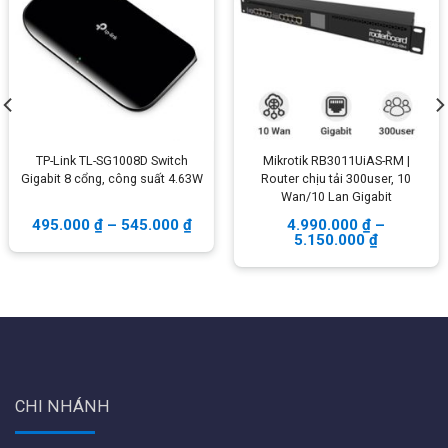
Đáp ứng tiêu chuẩn
802.3az tiêu chuẩn EEE
(Năng
lượng Hiệu quả Năng Lượng)
Nổi trội với
công nghệ PoE+
ổn định đường truyền
Kỹ thuật viên có thể tham khảo tài liệu đầy đủ thông
số và tính năng trong Datasheet từ nhà sản xuất tại
TP-Link TL-SG1008D Switch
Mikrotik RB3011UiAS-RM |
đây:
Gigabit 8 cổng, công suất 4.63W
Router chịu tải 300user, 10
Wan/10 Lan Gigabit
https://images10.newegg.com/UploadFilesForNewegg/i
495.000
₫
–
545.000
₫
4.990.000
₫
–
5.150.000
₫
CHI NHÁNH