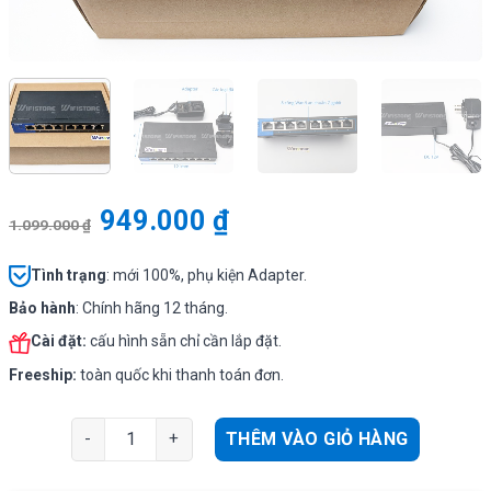
949.000
₫
1.099.000
₫
Tình
trạng
: mới 100%, phụ kiện Adapter.
Bảo hành
: Chính hãng 12 tháng.
Cài đặt:
cấu hình sẵn chỉ cần lắp đặt.
Freeship:
toàn quốc khi thanh toán đơn.
Linksys LGS108 | Switch 8-Port Business Desktop Gigab
THÊM VÀO GIỎ HÀNG