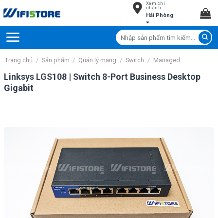
Xem chi
Skip
nhánh
Hải Phòng
to
content
Tìm
kiếm:
Trang chủ
/
Sản phẩm
/
Quản lý mạng
/
Switch
/
Managed
Linksys LGS108 | Switch 8-Port Business Desktop
Gigabit