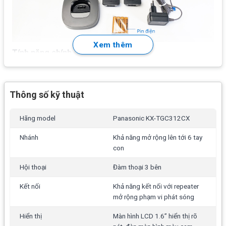
Xem thêm
Tính năng chính của KX-TGC312CX
Màn hình hiển thì LCD 1,6″ hiển thị rõ nét
Danh bạ lưu được 50 số
Thông số kỹ thuật
Hiển thị số gọi đi, đến
Hãng model
Panasonic KX-TGC312CX
Nhớ được 10 số gọi đi
Nhánh
Khả năng mở rộng lên tới 6 tay
6 phím gọi nhanh
con
Đàm thoại ba bên
Hội thoại
Đàm thoại 3 bên
Loa ngoài 2 chiều
Kết nối
Khả năng kết nối với repeater
Khả năng kết nối với các repeater để mở rộng phạm vi
mở rộng phạm vi phát sóng
phát sóng
Hiển thị
Màn hình LCD 1.6” hiển thị rõ
Trả lời bằng phím bất kỳ