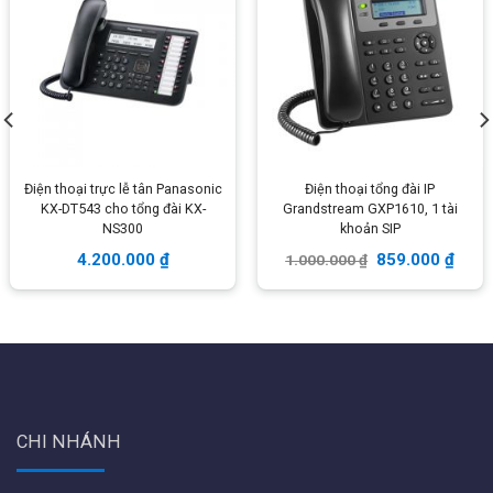
tự thực hiện với những lưu ý các cổng sau:
Thiết kế đơn giản, với phím bấm và màn hình nhỏ, loa có
thể điều chỉnh âm lượng
Chú ý vị trí khe cắm line tín hiệu vào & cổng tín hiệu ra tay
cầm, rất hay nhầm vì cùng chuẩn RJ11
Điện thoại trực lễ tân Panasonic
Điện thoại tổng đài IP
KX-DT543 cho tổng đài KX-
Grandstream GXP1610, 1 tài
NS300
khoản SIP
4.200.000
₫
859.000
₫
1.000.000
₫
CHI NHÁNH