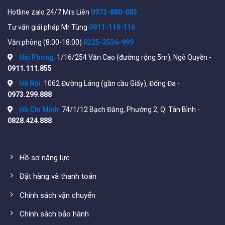
Hotline zalo 24/7 Mrs Liên
0972-880-883
Tư vấn giải pháp Mr Tùng
0911-119-116
Văn phòng (8:00-18:00)
0225-3536-999
Hải Phòng
:
1/16/254 Văn Cao (đường rộng 5m), Ngô Quyền -
0911.111.855
Hà Nội
:
1062 Đường Láng (gần cầu Giấy), Đống Đa -
0973.299.888
Hồ Chí Minh
:
74/1/12 Bạch Đằng, Phường 2, Q. Tân Bình -
0828.424.888
Hồ sơ năng lực
Đặt hàng và thanh toán
Chính sách vận chuyển
Chính sách bảo hành