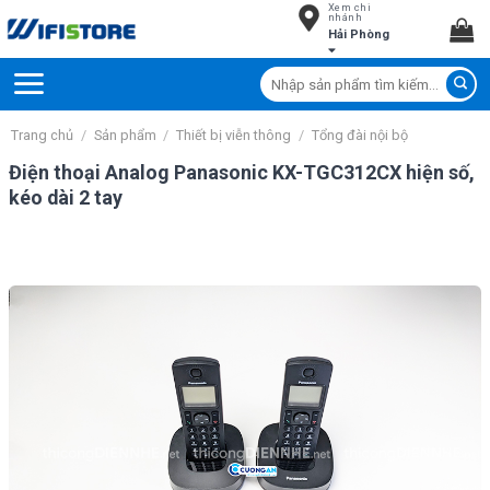
Xem chi
Skip
nhánh
Hải Phòng
to
content
Tìm
kiếm:
Trang chủ
/
Sản phẩm
/
Thiết bị viễn thông
/
Tổng đài nội bộ
Điện thoại Analog Panasonic KX-TGC312CX hiện số,
kéo dài 2 tay