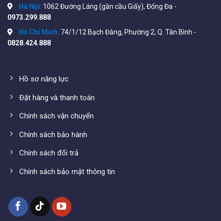
Hà Nội
:
1062 Đường Láng (gần cầu Giấy), Đống Đa -
0973.299.888
Hồ Chí Minh
:
74/1/12 Bạch Đằng, Phường 2, Q. Tân Bình -
0828.424.888
Quý khách có thể tham khảo những phụ kiện vật tư khác
Hồ sơ năng lực
của hệ thống camera tại đây:
https://wifistore.vn/danh-
muc-san-pham/phu-kien/vat-tu/
Đặt hàng và thanh toán
Chính sách vận chuyển
Chính sách bảo hành
Chính sách đổi trả
Chính sách bảo mật thông tin