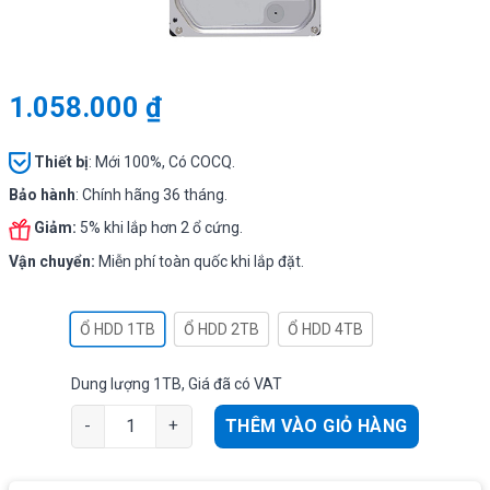
1.058.000
₫
Thiết bị
: Mới 100%, Có COCQ.
Bảo hành
: Chính hãng 36 tháng.
Giảm:
5% khi lắp hơn 2 ổ cứng.
Vận chuyển:
Miễn phí toàn quốc khi lắp đặt.
Ổ HDD 1TB
Ổ HDD 2TB
Ổ HDD 4TB
Dung lượng 1TB, Giá đã có VAT
Ổ cứng camera Toshiba V300 Video stream 1/2/4TB 1TB
THÊM VÀO GIỎ HÀNG