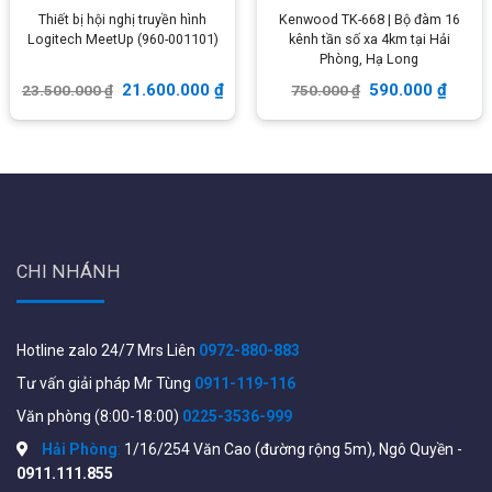
Thiết bị hội nghị truyền hình
Kenwood TK-668 | Bộ đàm 16
Tính năng khác
Chưa cập nhật
Logitech MeetUp (960-001101)
kênh tần số xa 4km tại Hải
Phòng, Hạ Long
Thông số kỹ thuật chi tiết trong file datasheet từ nhà sản
21.600.000
₫
590.000
₫
23.500.000
₫
750.000
₫
xuất xem tại đây:
https://www.toshiba-
storage.com/products/v300/
Lắp đặt thực tế
Ổ cứng camera Toshiba
WiFiStore đã lắp đặt rất nhiều Ổ cứng camera Toshiba
cho nhiều hệ thống giám sát an ninh, kết quả cho thấy độ
CHI NHÁNH
bền dữ liệu được lưu trữ an toàn. Xin chia sẻ một số hình
ảnh thực tế trong quá trình lắp đặt và sử dụng:
Hotline zalo 24/7 Mrs Liên
0972-880-883
Tư vấn giải pháp Mr Tùng
0911-119-116
Văn phòng (8:00-18:00)
0225-3536-999
Hải Phòng
:
1/16/254 Văn Cao (đường rộng 5m), Ngô Quyền -
0911.111.855