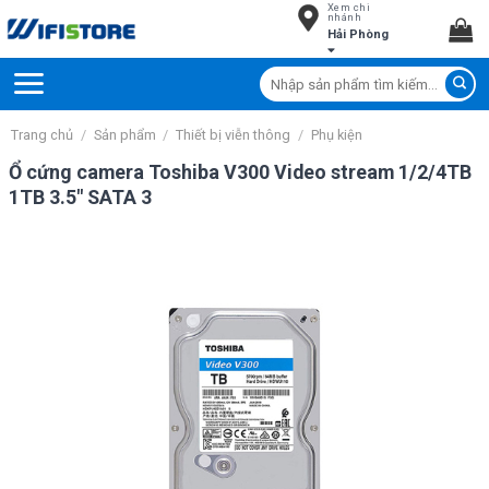
Xem chi
Skip
nhánh
Hải Phòng
to
content
Tìm
kiếm:
Trang chủ
/
Sản phẩm
/
Thiết bị viễn thông
/
Phụ kiện
Ổ cứng camera Toshiba V300 Video stream 1/2/4TB
1TB 3.5″ SATA 3