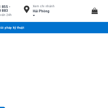
Xem chi nhánh
 855 -
0 883
Hải Phòng
 vấn 24h
iải pháp kỹ thuật