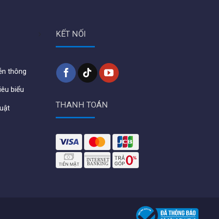
KẾT NỐI
iễn thông
iêu biểu
THANH TOÁN
huật