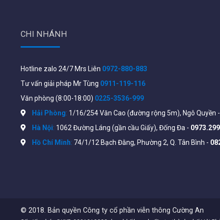
CHI NHÁNH
Hotline zalo 24/7 Mrs Liên
0972-880-883
Thông số kĩ thuật của Polycom G
Tư vấn giải pháp Mr Tùng
0911-119-116
Văn phòng (8:00-18:00)
0225-3536-999
– Polycom EagleEye IV Camera
– Codec
Hải Phòng
:
1/16/254 Văn Cao (đường rộng 5m), Ngô Quyền 
– Microphone Array
Thiết bị bao
Hà Nội
:
1062 Đường Láng (gần cầu Giấy), Đống Đa -
0973.299
– Remote Control
gồm
– Power Supply
Hồ Chí Minh
:
74/1/12 Bạch Đằng, Phường 2, Q. Tân Bình -
08
– Cables
– Quick Guide
Tính năng
chính
Kết nối Point-to-
Hỗ trợ kết nối 06 điểm đồng thời
point
© 2018. Bản quyền Công ty cổ phần viễn thông Cường An