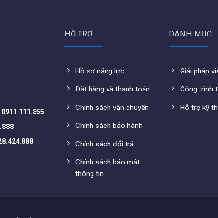
HỖ TRỢ
DANH MỤC
Hồ sơ năng lực
Giải pháp v
roup 500
Đặt hàng và thanh toán
Công trình t
Chính sách vận chuyển
Hỗ trợ kỹ t
-
0911.111.855
Chính sách bảo hành
.888
28.424.888
Chính sách đổi trả
Chính sách bảo mật
thông tin