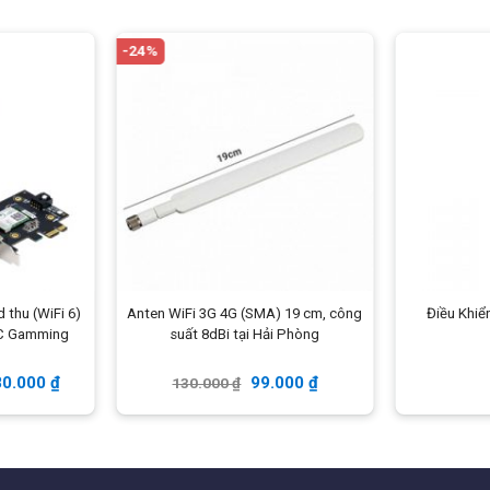
-24%
thu (WiFi 6)
Anten WiFi 3G 4G (SMA) 19 cm, công
Điều Khiể
PC Gamming
suất 8dBi tại Hải Phòng
80.000
₫
99.000
₫
130.000
₫