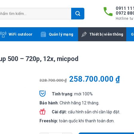
0911 111
0972 88
Hotline tư
WiFi outdoor
Quản lý mạng
Thiết bị viễn thông
G
oup 500 – 720p, 12x, micpod
258.700.000
₫
328.700.000
₫
Tình
trạng
: mới 100%
Bảo hành
: Chính hãng 12 tháng.
Cài đặt:
cấu hình sẵn chỉ cần lắp đặt.
Freeship:
toàn quốc khi thanh toán đơn.