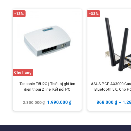
-13%
-33%
Chờ hàng
a
Tansonic T5U2C | Thiết bị ghi âm
ASUS PCE-AX3000 Card 
ong
điện thoại 2 line, Kết nối PC
Bluetooth 5.0, Cho 
1.990.000
₫
868.000
₫
–
1.2
2.300.000
₫