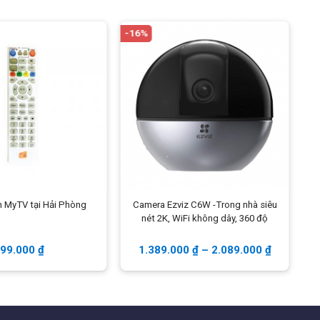
-16%
-1
n MyTV tại Hải Phòng
Camera Ezviz C6W -Trong nhà siêu
nét 2K, WiFi không dây, 360 độ
99.000
₫
1.389.000
₫
–
2.089.000
₫