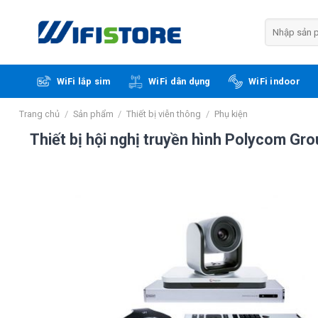
Skip
to
Tìm
kiếm:
content
WiFi lắp sim
WiFi dân dụng
WiFi indoor
Trang chủ
/
Sản phẩm
/
Thiết bị viễn thông
/
Phụ kiện
Thiết bị hội nghị truyền hình Polycom Gr