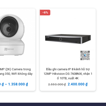
Kết nối
Dây Lan chuẩn 10/100Mbps
-6%
-1
Không dây
Không hỗ trợ
Lưu trữ
Nhận thẻ tối đa 256GB,
cloud hãng (trả phí)
Quản lý
App Hik-Connect
kich_thuoc
84.4 × 65.3 × 125.4 mm
(3.32″ × 2.57″ × 4.94″)
Trọng lượng
Approx. 698 g (1.87 lb.)
4MP (2K) Camera trong
Đầu ghi camera IP 8 kênh hỗ trợ
Đóng gói
Camera, phụ kiện, dán đánh
ang 350, WiFi không dây
12MP Hikvision DS-7608NXI, nhận 1
dấu
ổ 10TB, xuất 4K
0
₫
–
1.358.000
₫
2.400.000
₫
2.550.000
₫