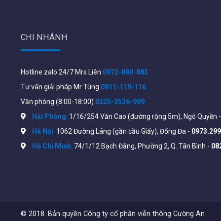
CHI NHÁNH
Hotline zalo 24/7 Mrs Liên
0972-880-883
Tư vấn giải pháp Mr Tùng
0911-119-116
Văn phòng (8:00-18:00)
0225-3536-999
Tính năng chính Hikvision DS-2
Hải Phòng
:
1/16/254 Văn Cao (đường rộng 5m), Ngô Quyền 
Camera an ninh IP HD Hồng ngoại 2MP
Hà Nội
:
1062 Đường Láng (gần cầu Giấy), Đống Đa -
0973.299
Cảm biến hình ảnh 1/2.8″ progressive scan CMOS
Hồ Chí Minh
:
74/1/12 Bạch Đằng, Phường 2, Q. Tân Bình -
08
Độ nhạy sáng: Color: 0.002 Lux @ (F2.0, AGC ON).
Điều chỉnh góc: Ngang: 0°~200°, Dọc: -10°~55°
Độ phân giải 1920 × 1080
Ống kính
© 2018. Bản quyền Công ty cổ phần viễn thông Cường An