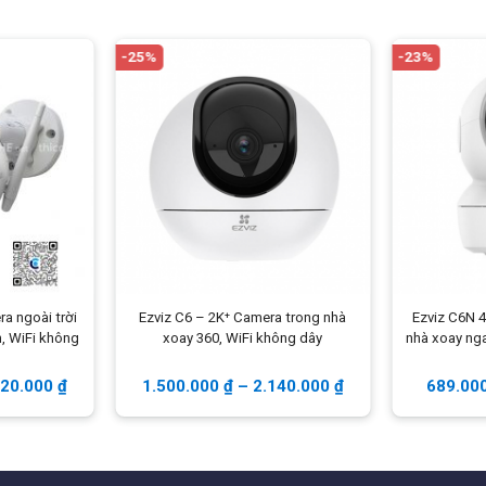
-25%
-23%
a ngoài trời
Ezviz C6 – 2K⁺ Camera trong nhà
Ezviz C6N 
h, WiFi không
xoay 360, WiFi không dây
nhà xoay ng
920.000
₫
1.500.000
₫
–
2.140.000
₫
689.00