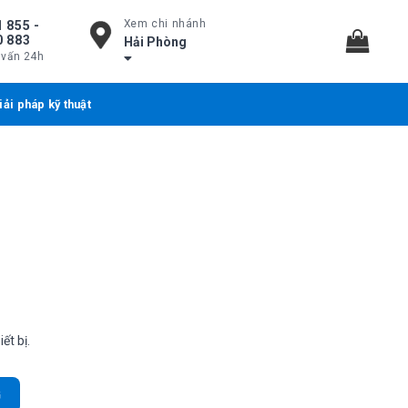
Xem chi nhánh
 855 -
0 883
Hải Phòng
 vấn 24h
iải pháp kỹ thuật
ết bị.
phân giải 2MP, hồng ngoại 40m số lượng
G