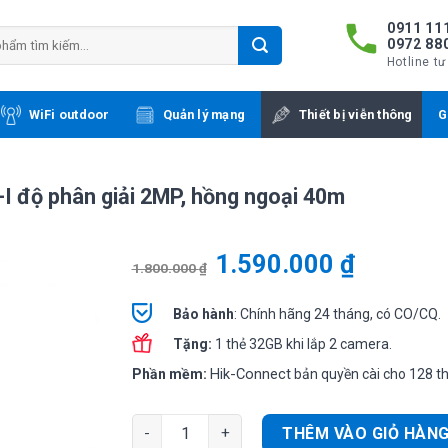
0911 111
0972 88
Hotline tư
WiFi outdoor
Quản lý mạng
Thiết bị viễn thông
G
I độ phân giải 2MP, hồng ngoại 40m
1.590.000
₫
1.800.000
₫
Bảo hành
: Chính hãng 24 tháng, có CO/CQ.
Tặng:
1 thẻ 32GB khi lắp 2 camera.
Hik-Connect
Phần mềm:
bản quyền cài cho 128 thi
Camera thân IP Hikvision DS-2CD1P23G0-I độ 
THÊM VÀO GIỎ HÀN