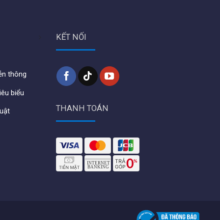
KẾT NỐI
iễn thông
iêu biểu
THANH TOÁN
huật