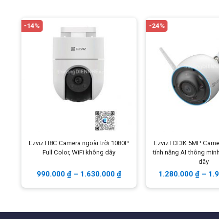
Test hình ảnh thực tế
-14%
-24%
Ezviz H8C Camera ngoài trời 1080P
Ezviz H3 3K 5MP Camer
W
Full Color, WiFi không dây
tính năng AI thông min
dây
990.000
₫
–
1.630.000
₫
1.280.000
₫
–
1.