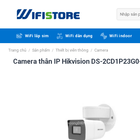
Skip
to
Tìm
kiếm:
content
WiFi lắp sim
WiFi dân dụng
WiFi indoor
Trang chủ
/
Sản phẩm
/
Thiết bị viễn thông
/
Camera
Camera thân IP Hikvision DS-2CD1P23G0-