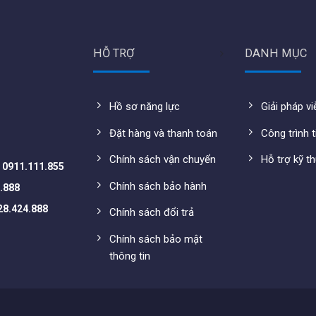
HỖ TRỢ
DANH MỤC
Hồ sơ năng lực
Giải pháp v
Đặt hàng và thanh toán
Công trình t
CD1P23G0-I
Chính sách vận chuyển
Hỗ trợ kỹ t
-
0911.111.855
Chính sách bảo hành
.888
28.424.888
Chính sách đổi trả
Chính sách bảo mật
thông tin