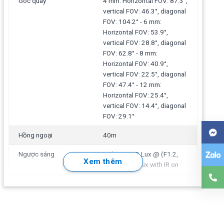
Góc quay
4 mm: Horizontal FOV: 87.3°,
vertical FOV: 46.3°, diagonal
FOV: 104.2° - 6 mm:
Horizontal FOV: 53.9°,
vertical FOV: 28.8°, diagonal
FOV: 62.8° - 8 mm:
Horizontal FOV: 40.9°,
vertical FOV: 22.5°, diagonal
FOV: 47.4° - 12 mm:
Horizontal FOV: 25.4°,
vertical FOV: 14.4°, diagonal
FOV: 29.1°
Hồng ngoại
40m
Ngược sáng
Color: 0.002 Lux @ (F1.2,
Xem thêm
AGC ON), 0 Lux with IR on
Độ phân giải
1920 × 1080
Chuẩn nén
H.265/H.264
Băng thông
32 Kbps to 8 Mbps