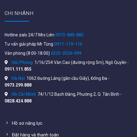
(VNĐ)
CHI NHÁNH
Camera
DS-
2MP
Mắt/cam
990,000
2CD1X23GOE-IX
cầu/thân
Đầu ghi 8
Hotline zalo 24/7 Mrs Liên
0972-880-883
DS-7108NI
kênh 2MP,
Bộ
2,290,000
Tư vấn giải pháp Mr Tùng
0911-119-116
1 HDD
Văn phòng (8:00-18:00)
0225-3536-999
Ổ cứng
2 TB
Chiếc
1,680,000
HHD
Hải Phòng
:
1/16/254 Văn Cao (đường rộng 5m), Ngô Quyền -
0911.111.855
Switch
chia tín
Hà Nội
:
1062 Đường Láng (gần cầu Giấy), Đống Đa -
8 cổng PoE 63w
Chiếc
1,850,000
hiệu,
0973.299.888
nguồn
Hồ Chí Minh
:
74/1/12 Bạch Đằng, Phường 2, Q. Tân Bình -
Dây HDMI
0828.424.888
nối đầu ghi
1 mét
Dây
80,000
với màn
hình tivi
Hồ sơ năng lực
Hạt bấm
Bộ
30,000
RJ45, Hộp
Đặt hàng và thanh toán