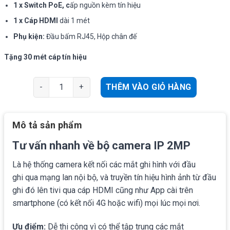
1 x Switch PoE, c
ấp nguồn kèm tín hiệu
1 x Cáp HDMI
dài 1 mét
Phụ kiện:
Đầu bấm RJ45, Hộp chân đế
Tặng 30 mét cáp tín hiệu
Báo giá bộ từ 5 - 8 camera IP Hikvision 2MP, ổ cứng 2TB
THÊM VÀO GIỎ HÀNG
Mô tả sản phẩm
Tư vấn nhanh về bộ camera IP 2MP
Là hệ thống camera kết nối các mắt ghi hình với đầu
ghi qua mạng lan nội bộ, và truyền tín hiệu hình ảnh từ đầu
ghi đó lên tivi qua cáp HDMI cũng như App cài trên
smartphone (có kết nối 4G hoặc wifi) mọi lúc mọi nơi.
Ưu điểm:
Dễ thi công vì có thể tập trung các mắt