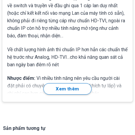
về switch và truyền về đầu ghi qua 1 cáp lan duy nhất
(hoặc chỉ kết kết nối vào mạng Lan của máy tính có sẵn),
không phải đi riêng từng cáp như chuẩn HD-TVI, ngoài ra
chuẩn IP còn hỗ trợ nhiều tính năng mở rộng như cảnh
báo, đàm thoại, nhận diện…
Về chất lượng hình ảnh thì chuẩn IP hơn hẳn các chuẩn thế
hệ trước như Analog, HD-TVI…cho khả năng quan sát cả
ban ngày ban đêm rõ nét
Nhược điểm:
Vì nhiều tính năng nên yêu cầu người cài
đặt phải có chuyên môn (không khuyến khích tự lắp) và
Xem thêm
chi phí cao hơn các camera 2MP chuẩn khác
Tính năng quan trọng
Camera thân/cầu IP HikVision DS-2CD1X23G0E-IX
Sản phẩm tương tự
(
Lens 2.1mm
góc siêu rộng ) H265