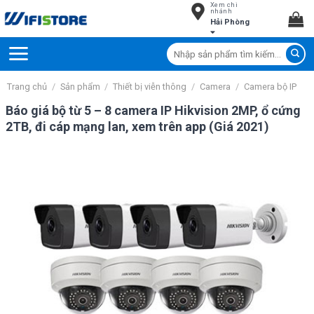
Xem chi
Skip
nhánh
Hải Phòng
to
content
Tìm
kiếm:
Trang chủ
/
Sản phẩm
/
Thiết bị viễn thông
/
Camera
/
Camera bộ IP
Báo giá bộ từ 5 – 8 camera IP Hikvision 2MP, ổ cứng
2TB, đi cáp mạng lan, xem trên app (Giá 2021)