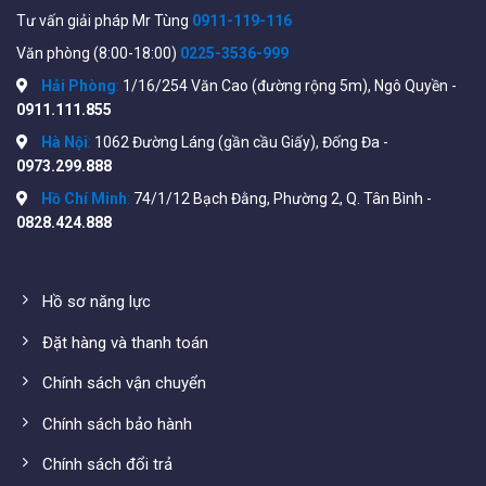
Tư vấn giải pháp Mr Tùng
0911-119-116
Xem đầy đủ tính năng và thông số kỹ thuật trên file
Văn phòng (8:00-18:00)
0225-3536-999
datasheet của nhà sản xuất tại đây:
Hải Phòng
:
1/16/254 Văn Cao (đường rộng 5m), Ngô Quyền -
https://www.hikvision.com/content/dam/hikvision/pro
0911.111.855
2CD1027G0-L_Datasheet_V5.5.112_20200410.pdf
Hà Nội
:
1062 Đường Láng (gần cầu Giấy), Đống Đa -
0973.299.888
Hồ Chí Minh
:
74/1/12 Bạch Đằng, Phường 2, Q. Tân Bình -
0828.424.888
Hồ sơ năng lực
Đặt hàng và thanh toán
Chính sách vận chuyển
Chính sách bảo hành
Hiệu quả
sử dụng
Chính sách đổi trả
WiFiStore biết điều Quý khách quan tâm nhất trước khi lắp