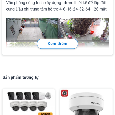
Văn phòng công trình xây dựng…được thiết kế để lắp đặt
cùng Đầu ghi trung tâm hỗ trợ 4-8-16-24-32-64-128 mắt.
Xem thêm
Giao diện xem trên màn hình 4 kênh của camera
Sản phẩm tương tự
Hikvision DS-2CD1027G0-Lmới được WiFiStore lắp đặt
chạy thử
Tính năng
nổi bật
Mà người dùng thường quan tâm nhất ở camera IP ngoài
trời Hikvision DS-2CD1027G0-L đó là: