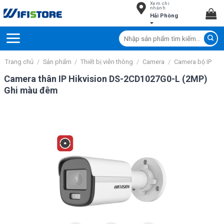
Xem chi
Skip
nhánh
Hải Phòng
to
content
Tìm
kiếm:
Trang chủ
/
Sản phẩm
/
Thiết bị viễn thông
/
Camera
/
Camera bộ IP
Camera thân IP Hikvision DS-2CD1027G0-L (2MP)
Ghi màu đêm