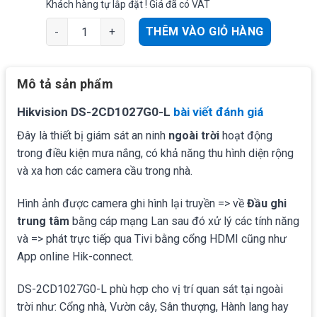
Khách hàng tự lắp đặt ! Giá đã có VAT
Camera thân IP Hikvision DS-2CD1027G0-L (2MP) Ghi 
THÊM VÀO GIỎ HÀNG
Mô tả sản phẩm
Hikvision DS-2CD1027G0-L
bài viết đánh giá
Đây là thiết bị giám sát an ninh
ngoài trời
hoạt động
trong điều kiện mưa nắng, có khả năng thu hình diện rộng
và xa hơn các camera cầu trong nhà.
Hình ảnh được camera ghi hình lại truyền => về
Đầu ghi
trung tâm
bằng cáp mạng Lan sau đó xử lý các tính năng
và => phát trực tiếp qua Tivi bằng cổng HDMI cũng như
App online
Hik-connect.
DS-2CD1027G0-L phù hợp cho vị trí quan sát tại ngoài
trời như: Cổng nhà, Vườn cây, Sân thượng, Hành lang hay