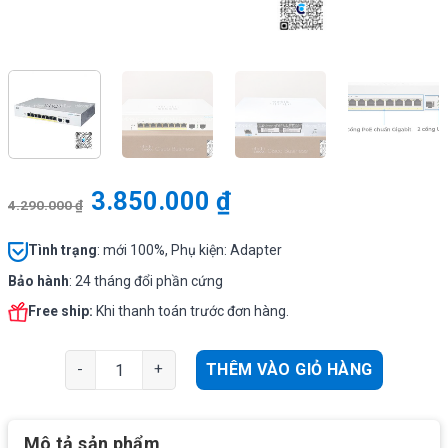
3.850.000
₫
4.290.000
₫
Tình
trạng
: mới 100%, Phụ kiện: Adapter
Bảo hành
: 24 tháng đổi phần cứng
Free ship:
Khi thanh toán trước đơn hàng.
Cisco CBS220-8P-E-2G | Switch chia mạng 10 Port PoE+
THÊM VÀO GIỎ HÀNG
Mô tả sản phẩm