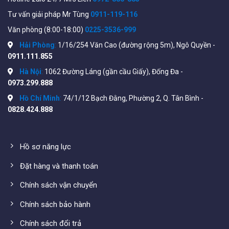
https://www.cisco.com/c/en/us/products/collateral/swi
Tư vấn giải pháp Mr Tùng
0911-119-116
220-series-smart-switches/datasheet-c78-
Văn phòng (8:00-18:00)
0225-3536-999
744915.html#Productspecifications
Hải Phòng
:
1/16/254 Văn Cao (đường rộng 5m), Ngô Quyền -
0911.111.855
Hà Nội
:
1062 Đường Láng (gần cầu Giấy), Đống Đa -
0973.299.888
Hồ Chí Minh
:
74/1/12 Bạch Đằng, Phường 2, Q. Tân Bình -
0828.424.888
Hồ sơ năng lực
Đặt hàng và thanh toán
Tham khảo thêm các Switch khác tại đây:
https://wifistore.vn/danh-muc-san-pham/quan-
Chính sách vận chuyển
ly/switch/switch-poe/
Chính sách bảo hành
Lắp đặt thiết bị
Chính sách đổi trả