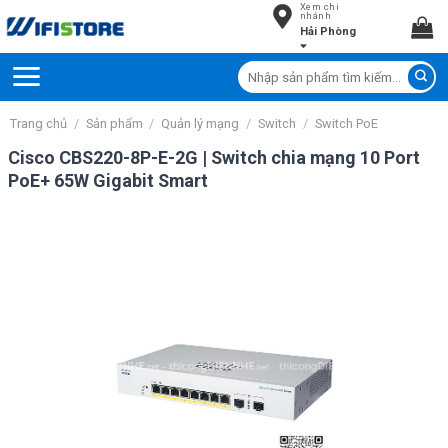
Xem chi
Skip
nhánh
Hải Phòng
to
content
Tìm
kiếm:
Trang chủ
/
Sản phẩm
/
Quản lý mạng
/
Switch
/
Switch PoE
Cisco CBS220-8P-E-2G | Switch chia mạng 10 Port
PoE+ 65W Gigabit Smart