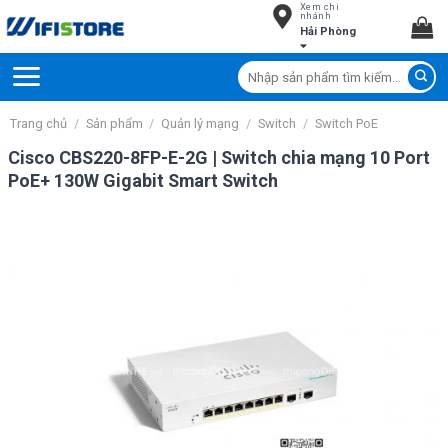
Xem chi
Skip
nhánh
Hải Phòng
to
content
Tìm
kiếm:
Trang chủ
/
Sản phẩm
/
Quản lý mạng
/
Switch
/
Switch PoE
Cisco CBS220-8FP-E-2G | Switch chia mạng 10 Port
PoE+ 130W Gigabit Smart Switch