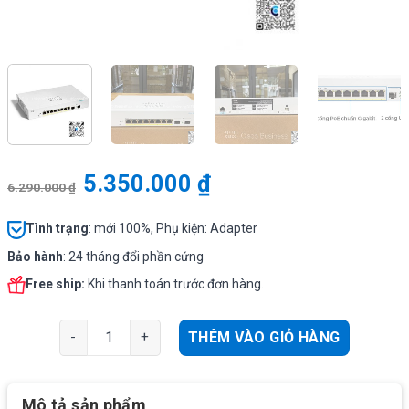
5.350.000
₫
6.290.000
₫
Tình
trạng
: mới 100%, Phụ kiện: Adapter
Bảo hành
: 24 tháng đổi phần cứng
Free ship:
Khi thanh toán trước đơn hàng.
Cisco CBS220-8FP-E-2G | Switch chia mạng 10 Port PoE
THÊM VÀO GIỎ HÀNG
Mô tả sản phẩm