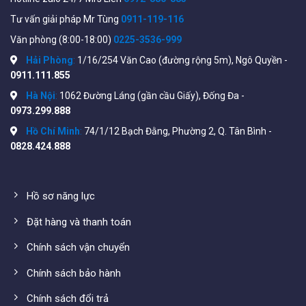
https://www.cisco.com/c/en/us/products/collateral/swi
Tư vấn giải pháp Mr Tùng
0911-119-116
220-series-smart-switches/datasheet-c78-
Văn phòng (8:00-18:00)
0225-3536-999
744915.html#Productspecifications
Hải Phòng
:
1/16/254 Văn Cao (đường rộng 5m), Ngô Quyền -
0911.111.855
Hà Nội
:
1062 Đường Láng (gần cầu Giấy), Đống Đa -
0973.299.888
Hồ Chí Minh
:
74/1/12 Bạch Đằng, Phường 2, Q. Tân Bình -
0828.424.888
Hồ sơ năng lực
Đặt hàng và thanh toán
Tham khảo thêm các Switch khác tại đây:
https://wifistore.vn/danh-muc-san-pham/quan-
Chính sách vận chuyển
ly/switch/switch-poe/
Chính sách bảo hành
Lắp đặt thiết bị
Chính sách đổi trả