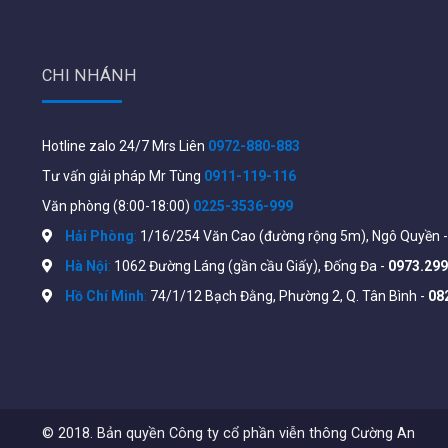
CHI NHÁNH
Hotline zalo 24/7 Mrs Liên
0972-880-883
Tư vấn giải pháp Mr Tùng
0911-119-116
Văn phòng (8:00-18:00)
0225-3536-999
Hải Phòng
:
1/16/254 Văn Cao (đường rộng 5m), Ngô Quyền 
Hà Nội
:
1062 Đường Láng (gần cầu Giấy), Đống Đa -
0973.299
Tính năng chính Cisco CBS220-24P-4G
Hồ Chí Minh
:
74/1/12 Bạch Đằng, Phường 2, Q. Tân Bình -
08
Hỗ trợ
24 cổng Gigabit Ethernet, tổng công suất 
4 cổng SFP Gigabit
Switching capacity:
5
6Gbps.
© 2018. Bản quyền Công ty cổ phần viễn thông Cường An
Tỷ lệ chuyển tiếp:
41.66mpps