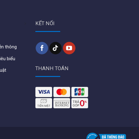
dẫn sử dụng và lắp đặt
KẾT NỐI
iễn thông
iêu biểu
THANH TOÁN
huật