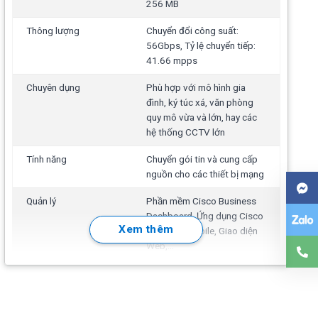
256 MB
Thông lượng
Chuyển đổi công suất:
56Gbps, Tỷ lệ chuyển tiếp:
41.66 mpps
Chuyên dụng
Phù hợp với mô hình gia
đình, ký túc xá, văn phòng
quy mô vừa và lớn, hay các
hệ thống CCTV lớn
Tính năng
Chuyển gói tin và cung cấp
nguồn cho các thiết bị mạng
Quản lý
Phần mềm Cisco Business
Dashboard, Ứng dụng Cisco
Xem thêm
Business mobile, Giao diện
Web,...
Hoạt động
Tính năng Layer 2 Switching:
Spanning Tree Protocol
(STP), Port grouping/Link
Aggregation Control