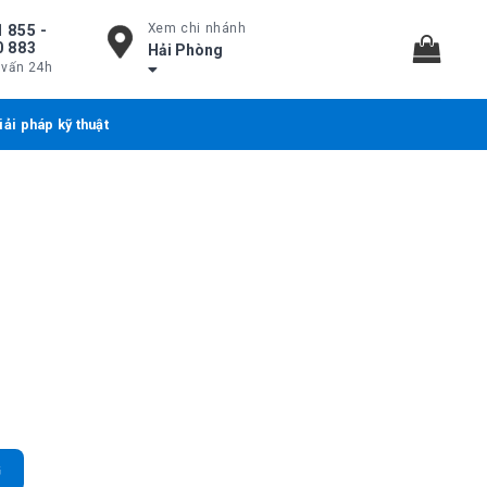
Xem chi nhánh
 855 -
0 883
Hải Phòng
 vấn 24h
iải pháp kỹ thuật
4 Port PoE Gigabit Smart, 4 Port SFP 1G số lượng
G