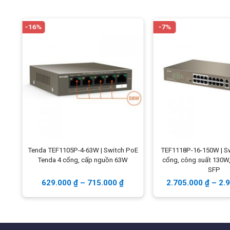
Cisco CBS220-24P-4G-EU
là thiết bị chuyển mạch Laye
gigabit
, thuộc dòng small business của Cisco, được thi
-16%
-7%
nhỏ.
Khả năng cấp nguồn qua Ethernet hỗ trợ những thiết bị nh
trên mỗi cổng của switch, với tổng công suất lên đến
19
Switch Cisco
CBS220-24P-4G
có đầy đủ tính năng của 
grouping, VLAN, Auto voice VLAN, QinQ VLAN, và các tín
security, RADIUS, TACACS+, MAC address filtering, Storm
Tenda TEF1105P-4-63W | Switch PoE
TEF1118P-16-150W | S
W,
Tenda 4 cổng, cấp nguồn 63W
cổng, công suất 130W, 2 Gigabit, 
SFP
629.000
₫
–
715.000
₫
2.705.000
₫
–
2.