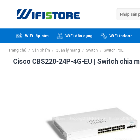
Skip
to
Tìm
kiếm:
content
WiFi lắp sim
WiFi dân dụng
WiFi indoor
Trang chủ
/
Sản phẩm
/
Quản lý mạng
/
Switch
/
Switch PoE
Cisco CBS220-24P-4G-EU | Switch chia mạ