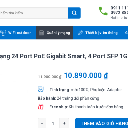
0911 111
0972 88
Hotline tư
WiFi outdoor
Quản lý mạng
Thiết bị viễn thông
G
ng 24 Port PoE Gigabit Smart, 4 Port SFP 1G
10.890.000
₫
11.900.000
₫
Tình
trạng
: mới 100%, Phụ kiện: Adapter
Bảo hành
: 24 tháng đổi phần cứng
Free ship:
Khi thanh toán trước đơn hàng.
Cisco CBS220-24P-4G-EU | Switch chia mạng 2
THÊM VÀO GIỎ HÀN