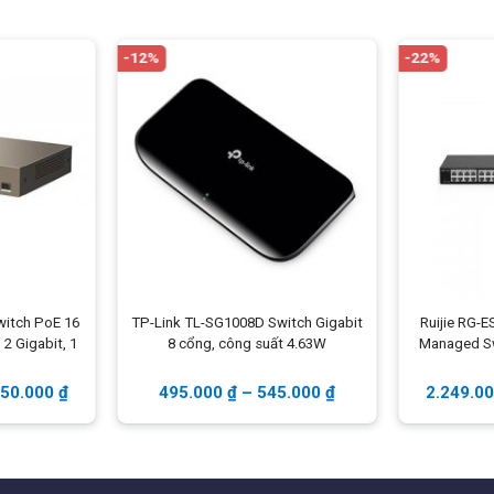
r 2, có
24 cổng 1GbE PoE+
và
4 cổng uplink quang
ết kế để hướng tới đối tượng người dùng là doanh nghiệp
-12%
-22%
ư wifi, camera, điện thoại IP,.. với công suất PoE+ là
30W
5W
trên 24 cổng.
layer 2 như Spanning Tree Protocol, Port
h năng bảo mật an toàn và tin cậy như ACLs, Port
 control, DoS protection,..
witch PoE 16
TP-Link TL-SG1008D Switch Gigabit
Ruijie RG-E
1
8 cổng, công suất 4.63W
Managed Sw
950.000
₫
495.000
₫
–
545.000
₫
2.249.0