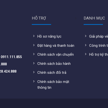
HỖ TRỢ
DANH MỤC
Hồ sơ năng lực
Giải pháp v
Đặt hàng và thanh toán
Công trình t
Chính sách vận chuyển
Hỗ trợ kỹ t
-
0911.111.855
Chính sách bảo hành
.888
-EU
28.424.888
Chính sách đổi trả
Chính sách bảo mật
195W
thông tin