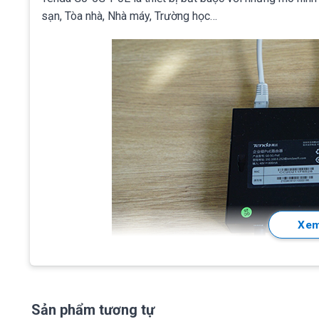
sạn, Tòa nhà, Nhà máy, Trường học…
Xem
Tính năng chính Tenda G0-5G-PoE
Sản phẩm tương tự