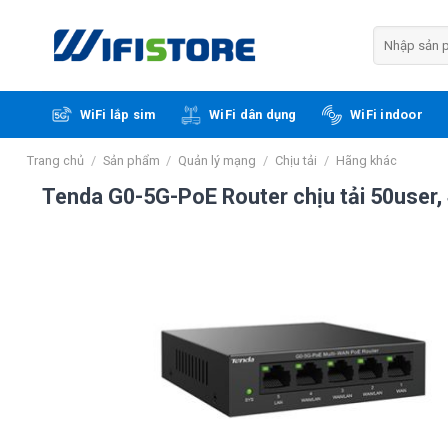
Skip
to
Tìm
kiếm:
content
WiFi lắp sim
WiFi dân dụng
WiFi indoor
Trang chủ
/
Sản phẩm
/
Quản lý mạng
/
Chịu tải
/
Hãng khác
Tenda G0-5G-PoE Router chịu tải 50user,