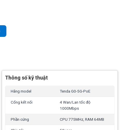
ổng Wan/4 Lan Gigabit số lượng
G
Thông số kỹ thuật
Hãng model
Tenda G0-5G-PoE
Cổng kết nối
4 Wan/Lan tốc độ
1000Mbps
Phần cứng
CPU 775MHz, RAM 64MB