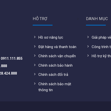
n.tenda.com.cn/pdfjs/web/viewer.html?
POE/G0-5G-PoE_Datasheet.pdf
HỖ TRỢ
DANH MỤC
Hồ sơ năng lực
Giải pháp v
Đặt hàng và thanh toán
Công trình t
Chính sách vận chuyển
Hỗ trợ kỹ t
-
0911.111.855
Chính sách bảo hành
.888
28.424.888
Chính sách đổi trả
Chính sách bảo mật
thông tin