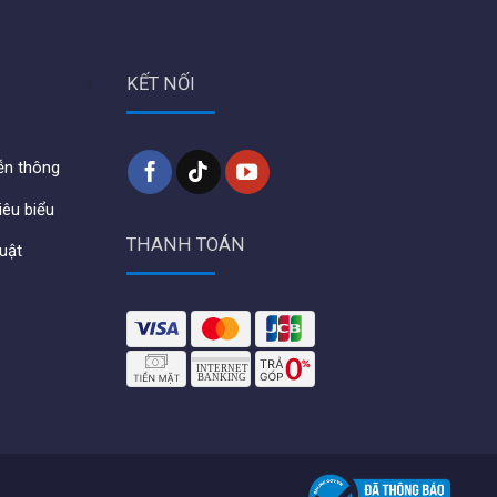
KẾT NỐI
iễn thông
iêu biểu
THANH TOÁN
huật