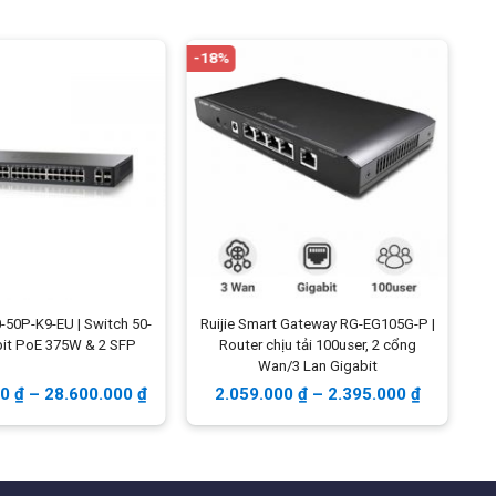
cấu hình, WiFi Marketing
Nguồn điện
48V Kèm internet tổng công
-18%
-2
suất 35W
Kích thước
100*100*26 mm
Trọng lượng
200g
Đóng gói
Router, Hưỡng dẫn sử dụng,
nguồn adapter
K9-EU | Switch 50-
Ruijie Smart Gateway RG-EG105G-P |
T
bit PoE 375W & 2 SFP
Router chịu tải 100user, 2 cổng
Wan/3 Lan Gigabit
00
₫
–
28.600.000
₫
2.059.000
₫
–
2.395.000
₫