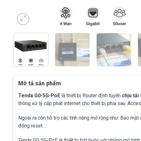
Mô tả sản phẩm
Tenda G0-5G-PoE
l
à thiết bị Router định tuyến
chịu tải
thông xử lý cấp phát internet cho thiết bị phía sau: Acce
Ngoài ra còn hỗ trợ các tính năng mở rộng như: Bảo mật d
động reset…
Tenda G0-5G-PoE là thiết bị bắt buộc với những mô hìn