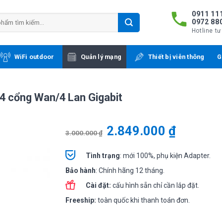
0911 111
0972 88
Hotline tư
WiFi outdoor
Quản lý mạng
Thiết bị viễn thông
G
 4 cổng Wan/4 Lan Gigabit
2.849.000
₫
3.000.000
₫
Tình
trạng
: mới 100%, phụ kiện Adapter.
Bảo hành
: Chính hãng 12 tháng.
Cài đặt:
cấu hình sẵn chỉ cần lắp đặt.
Freeship:
toàn quốc khi thanh toán đơn.