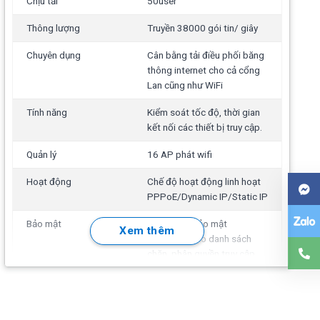
Chịu tải
50user
Thông lượng
Truyền 38000 gói tin/ giây
Chuyên dụng
Cân bằng tải điều phối băng
thông internet cho cả cổng
Lan cũng như WiFi
Tính năng
Kiểm soát tốc độ, thời gian
kết nối các thiết bị truy cập.
Quản lý
16 AP phát wifi
Hoạt động
Chế độ hoạt động linh hoạt
PPPoE/Dynamic IP/Static IP
Bảo mật
Tường lửa bảo mật
Xem thêm
(Firewall): Tạo danh sách
chặn, phân quyền truy cập
theo địa chỉ IP/MAC.
Mở rộng
Truy cập từ xa, DHCP, PPTP
Server/client, VPN, Backup