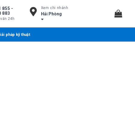
Xem chi nhánh
 855 -
0 883
Hải Phòng
 vấn 24h
iải pháp kỹ thuật