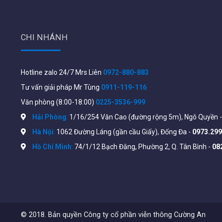
Thông số kĩ thuật của sản phẩm xem tại:
https://dow
file=https://down.tenda.com.cn/uploadfile/G0-5G-
CHI NHÁNH
Hotline zalo 24/7 Mrs Liên
0972-880-883
Tư vấn giải pháp Mr Tùng
0911-119-116
Văn phòng (8:00-18:00)
0225-3536-999
Hải Phòng
:
1/16/254 Văn Cao (đường rộng 5m), Ngô Quyền 
Hà Nội
:
1062 Đường Láng (gần cầu Giấy), Đống Đa -
0973.299
Hồ Chí Minh
:
74/1/12 Bạch Đằng, Phường 2, Q. Tân Bình -
08
© 2018. Bản quyền Công ty cổ phần viễn thông Cường An