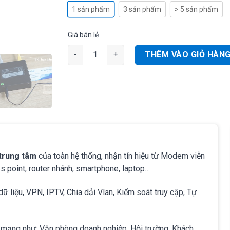
1 sản phẩm
3 sản phẩm
> 5 sản phẩm
Giá bán lẻ
Tenda G0-5G-PoE Router chịu tải 50user, 4 c
THÊM VÀO GIỎ HÀN
 trung tâm
của toàn hệ thống, nhận tín hiệu từ Modem viễn
ss point, router nhánh, smartphone, laptop…
ữ liệu, VPN, IPTV, Chia dải Vlan, Kiểm soát truy cập, Tự
h mạng như: Văn phòng doanh nghiệp, Hội trường, Khách